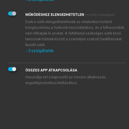
Kérek értesítést az Akadémiai Kiadó Zrt. újdonságairól,
akcióiról.
MŰKÖDÉSHEZ ELENGEDHETETLEN
(mindig szükséges)
Az
Adatkezelési tájékoztatóban
foglaltakat tudomásul
veszem és elfogadom.
Ezek a sütik elengedhetetlenek az oldalunkon történő
Az
Általános vásárlási feltételeket
, valamint a
szotar.net
és a
böngészéshez,a funkciók használatához, és a felhasználók
mersz.hu
oldalak licencszerződéseiben foglaltakat
nem tilthatják le azokat. A feltétlenül szükséges sütik közé
tudomásul veszem és elfogadom.
tartoznak többek között a személyre szabott beállításokat
kezelő sütik.
↓
3
szolgáltatás
KIPRÓBÁLOM
ÖSSZES APP ÁTKAPCSOLÁSA
Használja ezt a kapcsolót az összes alkalmazás
engedélyezéséhez/letiltásához.
MIÉRT ÉRDEMES A MERSZ ONLINE
OKOSKÖNYVTÁRAT HASZNÁLNI?