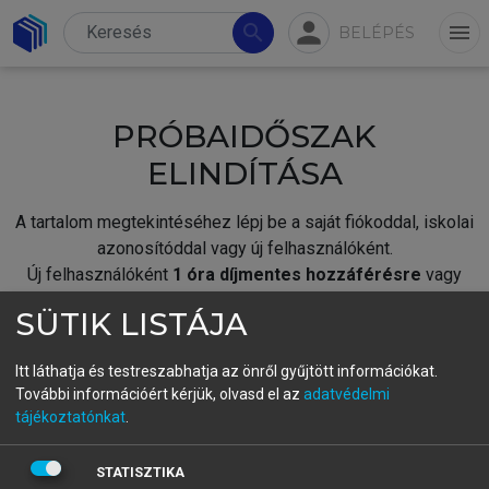
person
search
menu
BELÉPÉS
PRÓBAIDŐSZAK
ELINDÍTÁSA
A tartalom megtekintéséhez lépj be a saját fiókoddal, iskolai
azonosítóddal vagy új felhasználóként.
Új felhasználóként
1 óra díjmentes hozzáférésre
vagy
jogosult.
SÜTIK LISTÁJA
A próbaidőszak elindításához,
jelentkezz
be meglévő
fiókoddal,
vagy hozz létre új fiókot.
Itt láthatja és testreszabhatja az önről gyűjtött információkat.
További információért kérjük, olvasd el az
adatvédelmi
A regisztráció után a
próbaidőszak
automatikusan
elindul.
tájékoztatónkat
.
BELÉPÉS SAJÁT FIÓKKAL
STATISZTIKA