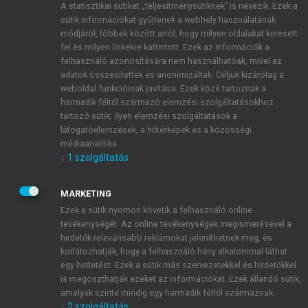
A statisztikai sütiket „teljesítménysütiknek” is nevezik. Ezek a
sütik információkat gyűjtenek a webhely használatának
módjáról, többek között arról, hogy milyen oldalakat keresett
ÚJ FIÓK LÉTREHOZÁSA
fel és milyen linkekre kattintott. Ezek az információk a
1 óra díjmentes hozzáférés
felhasználó azonosítására nem használhatóak, mivel az
adatok összesítettek és anonimizáltak. Céljuk kizárólag a
weboldal funkcióinak javítása. Ezek közé tartoznak a
E-MAIL-CÍM
harmadik féltől származó elemzési szolgáltatásokhoz
tartozó sütik; ilyen elemzési szolgáltatások a
látogatóelemzések, a hőtérképek és a közösségi
NÉV
médiaanalitika.
↓
1
szolgáltatás
JELSZÓ
MARKETING
Ezek a sütik nyomon követik a felhasználó online
tevékenységét. Az online tevékenységek megismerésével a
JELSZÓ ÚJRA
hirdetők relevánsabb reklámokat jeleníthetnek meg, és
korlátozhatják, hogy a felhasználó hány alkalommal láthat
egy hirdetést. Ezek a sütik más szervezetekkel és hirdetőkkel
is megoszthatják ezeket az információkat. Ezek állandó sütik,
Kérek értesítést a MeRSZ újdonságairól, akcióiról.
amelyek szinte mindig egy harmadik féltől származnak.
↓
2
szolgáltatás