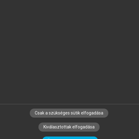
Jelöld meg a számodra fontos részeket, és
készíts
saját
jegyzeteket!
Egyéni előfizetéssel további
MeRSZ+ funkciókat
és
tartalmakat is elérhetsz.
Csak a szükséges sütik elfogadása
SZERZŐKNEK
CÉGEKNEK
KÖNYVTÁROSOKNAK
Kiválasztottak elfogadása
SZERKESZTÉSI ÉS LEKTORÁLÁSI ALAPELVEK