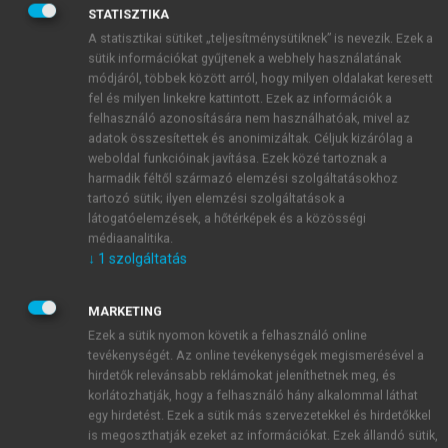
STATISZTIKA
Felhasználását és a Privatizációt Ellenőrző Bizottság
A statisztikai sütiket „teljesítménysütiknek” is nevezik. Ezek a
névre hallgató testület (a tiszta kezek bizottság)
sütik információkat gyűjtenek a webhely használatának
1
munkáját.
módjáról, többek között arról, hogy milyen oldalakat keresett
fel és milyen linkekre kattintott. Ezek az információk a
felhasználó azonosítására nem használhatóak, mivel az
HVG-portré
adatok összesítettek és anonimizáltak. Céljuk kizárólag a
(Részletek)
weboldal funkcióinak javítása. Ezek közé tartoznak a
Csiha Judit
harmadik féltől származó elemzési szolgáltatásokhoz
tartozó sütik; ilyen elemzési szolgáltatások a
privatizációsminiszter-jelölt
látogatóelemzések, a hőtérképek és a közösségi
médiaanalitika.
1996. október 26.
↓
1
szolgáltatás
Elsőre bekerül az ELTE jogi karára. Közösséget
MARKETING
keres: belép az MSZMP- be. 1975-től ügyész.
Ezek a sütik nyomon követik a felhasználó online
“Kamasz koromban tízszer láttam az Ítélet
tevékenységét. Az online tevékenységek megismerésével a
Nürnbergben című filmet. Onnan a választás –
hirdetők relevánsabb reklámokat jeleníthetnek meg, és
tudatja, hogy racionális dolgokhoz is képes
korlátozhatják, hogy a felhasználó hány alkalommal láthat
egy hirdetést. Ezek a sütik más szervezetekkel és hirdetőkkel
érzelmi alapon közelíteni. (…) 1981-ben
is megoszthatják ezeket az információkat. Ezek állandó sütik,
“félrelép; az MSZMP VII. kerületi