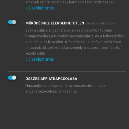
amelyek szinte mindig egy harmadik féltől származnak.
bizottságának politikai munkatársa lesz, igaz,
↓
2
szolgáltatás
utána vezető ügyészként folytathatja.
Mindeközben elvégzi a Politikai Főiskolát. Nem
MŰKÖDÉSHEZ ELENGEDHETETLEN
(mindig szükséges)
hiába: 1988-90 között a főváros VII.
Ezek a sütik elengedhetetlenek az oldalunkon történő
kerületének tanácselnöke. A rendszerváltozás
böngészéshez,a funkciók használatához, és a felhasználók
munkanélkülivé teszi, amit, amint teheti,
nem tilthatják le azokat. A feltétlenül szükséges sütik közé
ügyvédkedéssel vált fel. Az egykori kerületi
tartoznak többek között a személyre szabott beállításokat
pártbizottsági tag számára természetes, hogy
kezelő sütik.
↓
3
szolgáltatás
1989 októberében az elsők között igazol át az
MSZP-be. Innen lesz 1990-ben a Fővárosi
Közgyűlés tagja, sőt frakcióvezető. Megy a
ÖSSZES APP ÁTKAPCSOLÁSA
szekér: 1992-ben bekerül az MSZP országos
Használja ezt a kapcsolót az összes alkalmazás
elnökségébe, s 1994-ben – ha csak listáról is –
engedélyezéséhez/letiltásához.
bejut a parlamentbe, s bár a pártvezetésből
kifelejtik, ő lesz az igazságügy politikai
államtitkára.
–
A privatizációban mostanában mintha a