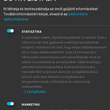
Fenyő János
Itt láthatja és testreszabhatja az önről gyűjtött információkat.
További információért kérjük, olvasd el az
adatvédelmi
a Vico Rt. elnök-vezérigazgatója
tájékoztatónkat
.
1993. november 20.
STATISZTIKA
A statisztikai sütiket „teljesítménysütiknek” is nevezik. Ezek a
“Annyira rossz magaviseletű voltam az
sütik információkat gyűjtenek a webhely használatának
általánosban, hogy apámék csak a nyolcadik
módjáról, többek között arról, hogy milyen oldalakat keresett
kerület egyik gimnáziumába tudtak beíratni –
fel és milyen linkekre kattintott. Ezek az információk a
erősít meg mindenkit, hogy soha nem szabad
felhasználó azonosítására nem használhatóak, mivel az
feladni a reményt. A papa egyébként a Magyar
adatok összesítettek és anonimizáltak. Céljuk kizárólag a
weboldal funkcióinak javítása. Ezek közé tartoznak a
Fotóművészek Szövetségének ügyvezető titkára,
harmadik féltől származó elemzési szolgáltatásokhoz
így nem csoda, ha az egyedüli gyermekként
tartozó sütik; ilyen elemzési szolgáltatások a
nevelkedő fiú hamar a fotók, fotósok, de még
látogatóelemzések, a hőtérképek és a közösségi
inkább a szép aktok bűvkörébe kerül. A
médiaanalitika.
szakmát egész lent kezdi, az 1972-ben letett
↓
1
szolgáltatás
érettségi után az MTI-be megy világosítónak.
“Cipeltem a kamerákat a nagymenőknek. Nem
MARKETING
sokáig. Képeire felfigyelnek. “Csípték a