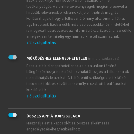
Ezek a sütik nyomon követik a felhasználó online
stílusom – mereng a húsz évvel ezelőtti
tevékenységét. Az online tevékenységek megismerésével a
dolgokon. “Több, mint tíz évet töltöttem
hirdetők relevánsabb reklámokat jeleníthetnek meg, és
korlátozhatják, hogy a felhasználó hány alkalommal láthat
különböző hetilapoknál, az Új Tükörnél, az
egy hirdetést. Ezek a sütik más szervezetekkel és hirdetőkkel
Ország-Világnál, majd a legtöbbet az Ez a
is megoszthatják ezeket az információkat. Ezek állandó sütik,
divatnál. Egy sikeres botránnyal lesz
amelyek szinte mindig egy harmadik féltől származnak.
országosan ismert. Ő “jegyzi azt a Fabulon-
↓
2
szolgáltatás
plakátot, amelyen egy félmeztelen lány – a
bolsi prüdériára való tekintettel háttal –
MŰKÖDÉSHEZ ELENGEDHETETLEN
(mindig szükséges)
látható. Az ifjú hölgy ráadásul valamelyik
Ezek a sütik elengedhetetlenek az oldalunkon történő
főelvtárs lánya volt. “Közben dolgozhattam
böngészéshez,a funkciók használatához, és a felhasználók
külföldre a Luinek, a Playboynak, a Looknak –
nem tilthatják le azokat. A feltétlenül szükséges sütik közé
tartoznak többek között a személyre szabott beállításokat
nyugtat meg azután, hogy a puha diktatúrában
kezelő sütik.
mégsem ez jelentette a kemény balhét.
↓
3
szolgáltatás
Amerikába nősül, igaz a házasság nem tartós,
és ő sem marad sokáig. “Beszálltam a
videokazetták forgalmazásába. De nem áll meg
ÖSSZES APP ÁTKAPCSOLÁSA
itt, megvásárolja a
Magyar Nők Lapját
, később a
Használja ezt a kapcsolót az összes alkalmazás
Népszav
át, van saját tévéprogramja, és most
engedélyezéséhez/letiltásához.