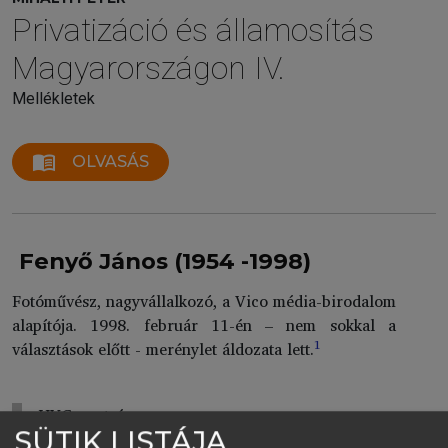
Privatizáció és államosítás
Magyarországon IV.
Mellékletek
menu_book
OLVASÁS
Fenyő János (1954 -1998)
Fotóművész, nagyvállalkozó, a Vico média-birodalom
alapítója. 1998. február 11-én – nem sokkal a
1
választások előtt - merénylet áldozata lett.
HVG-portré
SÜTIK LISTÁJA
(részletek)