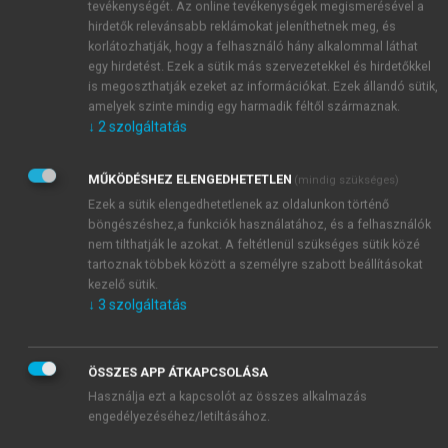
tevékenységét. Az online tevékenységek megismerésével a
munkatársa, utoljára közigazgatási államtitkár. 1999
hirdetők relevánsabb reklámokat jeleníthetnek meg, és
novembere és 2002 között a magánszférában
korlátozhatják, hogy a felhasználó hány alkalommal láthat
dolgozott: a Központi Elszámolóház, majd két évig az
egy hirdetést. Ezek a sütik más szervezetekkel és hirdetőkkel
is megoszthatják ezeket az információkat. Ezek állandó sütik,
ABN Amro Bank, illetve a K&H Bank pénzügyi
amelyek szinte mindig egy harmadik féltől származnak.
vezérigazgató-helyettese volt. Utóbbi munkahelyein
↓
2
szolgáltatás
ő irányította a bankok egyesülését.
2002. május 27. és 2004. február 15. között
MŰKÖDÉSHEZ ELENGEDHETETLEN
(mindig szükséges)
Medgyessy Péter kormányának első
Ezek a sütik elengedhetetlenek az oldalunkon történő
pénzügyminisztere volt.
böngészéshez,a funkciók használatához, és a felhasználók
Ezt követően a KPMG-hez került az adóosztály
nem tilthatják le azokat. A feltétlenül szükséges sütik közé
partnereként. A KPMG Tanácsadó Kft. ügyvezető
tartoznak többek között a személyre szabott beállításokat
igazgatója. 2007-ben felajánlották neki az újonnan
kezelő sütik.
alakuló MNV Zrt. vezetését, de nem vállalta el.
↓
3
szolgáltatás
ÖSSZES APP ÁTKAPCSOLÁSA
Használja ezt a kapcsolót az összes alkalmazás
engedélyezéséhez/letiltásához.