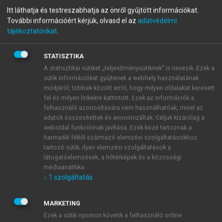
Privatizáció és államosítás
Itt láthatja és testreszabhatja az önről gyűjtött információkat.
További információért kérjük, olvasd el az
adatvédelmi
Magyarországon IV.
tájékoztatónkat
.
Mellékletek
STATISZTIKA
A statisztikai sütiket „teljesítménysütiknek” is nevezik. Ezek a
sütik információkat gyűjtenek a webhely használatának
menu_book
OLVASÁS
módjáról, többek között arról, hogy milyen oldalakat keresett
fel és milyen linkekre kattintott. Ezek az információk a
felhasználó azonosítására nem használhatóak, mivel az
adatok összesítettek és anonimizáltak. Céljuk kizárólag a
László Csaba (1962)
weboldal funkcióinak javítása. Ezek közé tartoznak a
harmadik féltől származó elemzési szolgáltatásokhoz
Közgazdász, könyvvizsgáló, adószakértő. 2002-2004
tartozó sütik; ilyen elemzési szolgáltatások a
látogatóelemzések, a hőtérképek és a közösségi
között pénzügyminiszter, és ebben a funkcióban
médiaanalitika.
felelős volt az ÁPV Rt. irányításáért.
↓
1
szolgáltatás
Az MKKE-n szerzett diplomát 1986-ban. 1986-
99 között a Pénzügyminisztérium különböző
MARKETING
osztályainak (mezőgazdasági és élelmiszeripari,
Ezek a sütik nyomon követik a felhasználó online
vállalkozási, költségvetési, ill. külgazdasági) volt a