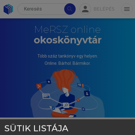
person
search
menu
BELÉPÉS
MeRSZ online
okoskönyvtár
Több száz tankönyv egy helyen.
Online. Bárhol. Bármikor.
SÜTIK LISTÁJA
MIHÁLYI PÉTER