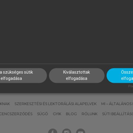
IHÁLYI PÉTER
SZAKÁCS IMRE
rivatizáció és államosítás
Számvitel A-tól Z-ig
agyarországon III.
a szükséges sütik
Kiválasztottak
Összes
elfogadása
elfogadása
elfog
Pow
KNAK
SZERKESZTÉSI ÉS LEKTORÁLÁSI ALAPELVEK
MI – ÁLTALÁNOS
ICENCSZERZŐDÉS
SÚGÓ
GYIK
BLOG
RÓLUNK
SÜTI BEÁLLÍTÁS