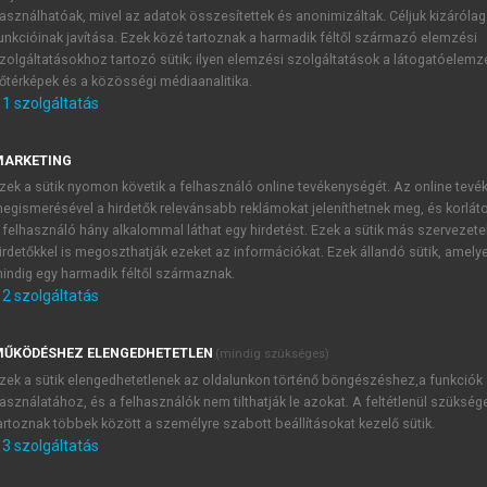
asználhatóak, mivel az adatok összesítettek és anonimizáltak. Céljuk kizáróla
unkcióinak javítása. Ezek közé tartoznak a harmadik féltől származó elemzési
zolgáltatásokhoz tartozó sütik; ilyen elemzési szolgáltatások a látogatóelemz
ítás Magyarországon IV.
őtérképek és a közösségi médiaanalitika.
1
szolgáltatás
MARKETING
zek a sütik nyomon követik a felhasználó online tevékenységét. Az online tev
vatizációban?
egismerésével a hirdetők relevánsabb reklámokat jeleníthetnek meg, és korlát
 felhasználó hány alkalommal láthat egy hirdetést. Ezek a sütik más szervezete
irdetőkkel is megoszthatják ezeket az információkat. Ezek állandó sütik, amely
indig egy harmadik féltől származnak.
2
szolgáltatás
TARTALOMJEGYZÉK
ŰKÖDÉSHEZ ELENGEDHETETLEN
(mindig szükséges)
IVATIZÁCIÓ ÉS ÁLLAMOSÍTÁS MAGYARORSZÁGON IV.
zek a sütik elengedhetetlenek az oldalunkon történő böngészéshez,a funkciók
asználatához, és a felhasználók nem tilthatják le azokat. A feltétlenül szükség
presszum
artoznak többek között a személyre szabott beállításokat kezelő sütik.
. rész
3
szolgáltatás
13. Ki kicsoda a magyar privatizációban?