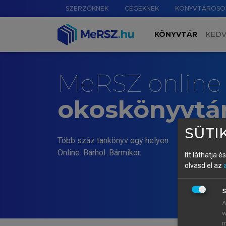
SZERZŐKNEK
CÉGEKNEK
KÖNYVTÁROSO
KÖNYVTÁR
KED
MeRSZ online
okoskönyvtá
SÜTIK
Több száz tankönyv egy helyen.
Online. Bárhol. Bármikor.
Itt láthatja 
olvasd el az
S
A
w
m