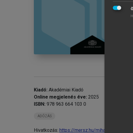
Ö
H
chevron_right
chevron_right
20
chevron_right
21
22
Kiadó:
Akadémiai Kiadó
Online megjelenés éve:
2025
ISBN:
978 963 664 103 0
ADÓZÁS
Hivatkozás:
https://mersz.hu/mihalyi-privatiz