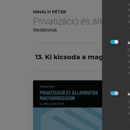
h
f
MIHÁLYI PÉTER
s
Privatizáció és államos
h
↓
Mellékletek
E
13. Ki kicsoda a magyar pri
m
a
h
m
↓
M
PR
E
h
Im
t
chevron_right
IV
↓
chevron_right