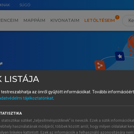
KNAK
SÚGÓ
VENCEIM
MAPPÁIM
KIVONATAIM
LETÖLTÉSEIM
r
 LISTÁJA
és testreszabhatja az önről gyűjtött információkat.
További információért 
adatvédelmi tájékoztatónkat
.
TATISZTIKA
 statisztikai sütiket „teljesítménysütiknek” is nevezik. Ezek a sütik információka
ebhely használatának módjáról, többek között arról, hogy milyen oldalakat kere
ilyen linkekre kattintott. Ezek az információk a felhasználó azonosítására nem