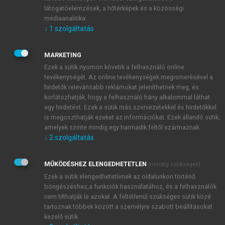
hogy kezdettől fogva Simicska Lajos bizalmasa és
látogatóelemzések, a hőtérképek és a közösségi
médiaanalitika.
üzlettársa volt – egyebek között számos Svájcban
↓
1
szolgáltatás
1
bejegyzett
off-shore
cégben.
A hirdetési piacon
közös céget működtettek Publimont néven
MARKETING
Saját vagyonának alapjait a
Budai Hengermalom
Ezek a sütik nyomon követik a felhasználó online
Kft.
felszámolásból történő kivásárlásával teremtette
tevékenységét. Az online tevékenységek megismerésével a
meg 1999/2000 fordulóján, amihez az
MFB
hirdetők relevánsabb reklámokat jeleníthetnek meg, és
2
biztosított 1 Mrd Ft-os hitelt.
Az 1. Orbán-kormány
korlátozhatják, hogy a felhasználó hány alkalommal láthat
idején privatizált 12 állami gazdaságból 2012
egy hirdetést. Ezek a sütik más szervezetekkel és hirdetőkkel
nyaráig négy került közvetlenül vagy közvetve a
is megoszthatják ezeket az információkat. Ezek állandó sütik,
amelyek szinte mindig egy harmadik féltől származnak.
Nyerges-
(Lajta-Hanság
, Sárvári Mezőgazdasági Zrt.,
↓
2
szolgáltatás
Szombathelyi Tangazdaság Zrt
.,
Dél-Pest Megyei
Mezőgazdasági Zrt
.), illetve a Simicska-családhoz
MŰKÖDÉSHEZ ELENGEDHETETLEN
(⇓7.2.2, ⇓9.3.1).
(mindig szükséges)
Nyerges jelentős érdekeltségeket szerzett a
Ezek a sütik elengedhetetlenek az oldalunkon történő
böngészéshez,a funkciók használatához, és a felhasználók
médiában is. A 2009-ben alakult és botrányos
nem tilthatják le azokat. A feltétlenül szükséges sütik közé
körülmények között frekvenciát nyert Class FM-et
tartoznak többek között a személyre szabott beállításokat
működtető Advenio Zrt. főtulajdonosa (⇓9.7.2). 2010
kezelő sütik.