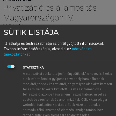
Privatizáció és államosítás
Magyarországon IV.
Mellékletek
SÜTIK LISTÁJA
menu_book
OLVASÁS
Itt láthatja és testreszabhatja az önről gyűjtött információkat.
További információért kérjük, olvasd el az
adatvédelmi
tájékoztatónkat
.
Nyerges Zsolt (1967)
STATISZTIKA
A statisztikai sütiket „teljesítménysütiknek” is nevezik. Ezek a
Ügyvéd, a 2. Orbán-kormány idején az egyik
sütik információkat gyűjtenek a webhely használatának
legjelentősebb FIDESZ-közeli nagyvállalkozó.
módjáról, többek között arról, hogy milyen oldalakat keresett
Nyerges 1986-ban érettségizett a szolnoki Verseghy
fel és milyen linkekre kattintott. Ezek az információk a
felhasználó azonosítására nem használhatóak, mivel az
Ferenc Gimnáziumban, majd 1992-ben diplomázott a
adatok összesítettek és anonimizáltak. Céljuk kizárólag a
Szegedi Tudományegyetem Állam- és Jogtudományi
weboldal funkcióinak javítása. Ezek közé tartoznak a
Karán. 1992-től ügyvédjelölt Szolnokon. 1994-től
harmadik féltől származó elemzési szolgáltatásokhoz
önálló ügyvéd. Üzleti karrierjének alapját az adta,
tartozó sütik; ilyen elemzési szolgáltatások a