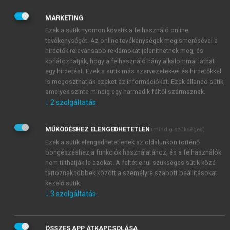
1989. szeptember 25-től 1990 januárjáig Soros-
MARKETING
ösztöndíjjal Oxfordban tanult.
Ezek a sütik nyomon követik a felhasználó online
1990 nyarától országgyűlési képviselő, 1994-ig
tevékenységét. Az online tevékenységek megismerésével a
frakcióvezető. 1998-2002 között és 2010. május 29-
hirdetők relevánsabb reklámokat jeleníthetnek meg, és
től Magyarország miniszterelnöke. Azon túlmenően,
korlátozhatják, hogy a felhasználó hány alkalommal láthat
hogy egy miniszterelnöknek mindenhez köze van, és
egy hirdetést. Ezek a sütik más szervezetekkel és hirdetőkkel
is megoszthatják ezeket az információkat. Ezek állandó sütik,
minden, ami vele történik közügy, Orbán személye a
amelyek szinte mindig egy harmadik féltől származnak.
privatizációhoz két, egymással is összefüggő ügyön
↓
2
szolgáltatás
át közvetlenül is kapcsolódott.
1993. január 11-én írták alá azt a pártszékház
MŰKÖDÉSHEZ ELENGEDHETETLEN
(mindig szükséges)
elosztási megállapodást, melynek alapján az ÁVÜ
Ezek a sütik elengedhetetlenek az oldalunkon történő
ingyenes juttatásként a
Mogürt
külkereskedelmi
böngészéshez,a funkciók használatához, és a felhasználók
vállalattól elvont, Váci utcai, volt Tiszti kaszinót az
nem tilthatják le azokat. A feltétlenül szükséges sütik közé
MDF-nek és a FIDESZ-nek adta át (⇓4.2.3.3). Ez a
tartoznak többek között a személyre szabott beállításokat
tranzakció és a pénz felhasználása körüli tisztázatlan
kezelő sütik.
ügyek a FIDESZ-ben 10 hónappal később kisebb
↓
3
szolgáltatás
pártszakadást eredményeztek, s jórészt ide vezethető
vissza a párt súlyos kudarca az 1994. évi
ÖSSZES APP ÁTKAPCSOLÁSA