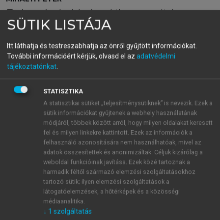
Privatizáció és államosítás
SÜTIK LISTÁJA
Magyarországon IV.
Itt láthatja és testreszabhatja az önről gyűjtött információkat.
Mellékletek
További információért kérjük, olvasd el az
adatvédelmi
tájékoztatónkat
.
menu_book
OLVASÁS
STATISZTIKA
A statisztikai sütiket „teljesítménysütiknek” is nevezik. Ezek a
sütik információkat gyűjtenek a webhely használatának
módjáról, többek között arról, hogy milyen oldalakat keresett
Orbán Viktor (1963)
fel és milyen linkekre kattintott. Ezek az információk a
felhasználó azonosítására nem használhatóak, mivel az
Politikus, jogász. Három négyéves ciklusban (1998-
adatok összesítettek és anonimizáltak. Céljuk kizárólag a
2002, 2010-2014, 2014-2018) miniszterelnök.
weboldal funkcióinak javítása. Ezek közé tartoznak a
Orbán az ELTE joghallgatója volt, előtte 1981-
harmadik féltől származó elemzési szolgáltatásokhoz
82-ben 11 hónapos sorkatonai szolgálatot teljesített,
tartozó sütik; ilyen elemzési szolgáltatások a
látogatóelemzések, a hőtérképek és a közösségi
majd 1988-ban ismét behívták egy fél évre. 1988-ban
médiaanalitika.
Bibó Kollégista, később a FIDESZ egyik alapítója,
↓
1
szolgáltatás
1993-2000 között, illetve 2003-tól a párt elnöke.