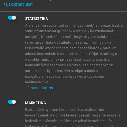
tájékoztatónkat
.
Privatizáció és államosítás
Magyarországon IV.
STATISZTIKA
A statisztikai sütiket „teljesítménysütiknek” is nevezik. Ezek a
Mellékletek
sütik információkat gyűjtenek a webhely használatának
módjáról, többek között arról, hogy milyen oldalakat keresett
fel és milyen linkekre kattintott. Ezek az információk a
menu_book
OLVASÁS
felhasználó azonosítására nem használhatóak, mivel az
adatok összesítettek és anonimizáltak. Céljuk kizárólag a
weboldal funkcióinak javítása. Ezek közé tartoznak a
harmadik féltől származó elemzési szolgáltatásokhoz
tartozó sütik; ilyen elemzési szolgáltatások a
Rikker Emília *
látogatóelemzések, a hőtérképek és a közösségi
médiaanalitika.
1994-ben az ÁVÜ Pályázati Irodájának vezetője.
↓
1
szolgáltatás
MARKETING
Ezek a sütik nyomon követik a felhasználó online
tevékenységét. Az online tevékenységek megismerésével a
hirdetők relevánsabb reklámokat jeleníthetnek meg, és
korlátozhatják, hogy a felhasználó hány alkalommal láthat