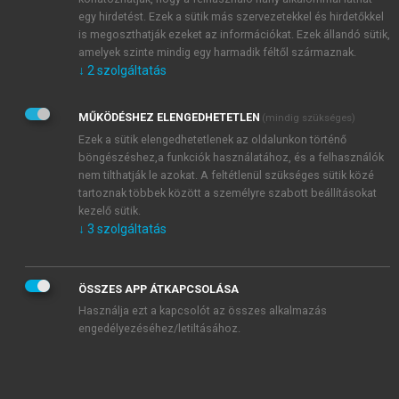
egy hirdetést. Ezek a sütik más szervezetekkel és hirdetőkkel
is megoszthatják ezeket az információkat. Ezek állandó sütik,
amelyek szinte mindig egy harmadik féltől származnak.
↓
2
szolgáltatás
MŰKÖDÉSHEZ ELENGEDHETETLEN
(mindig szükséges)
Ezek a sütik elengedhetetlenek az oldalunkon történő
böngészéshez,a funkciók használatához, és a felhasználók
nem tilthatják le azokat. A feltétlenül szükséges sütik közé
tartoznak többek között a személyre szabott beállításokat
kezelő sütik.
↓
3
szolgáltatás
ÖSSZES APP ÁTKAPCSOLÁSA
Használja ezt a kapcsolót az összes alkalmazás
engedélyezéséhez/letiltásához.
TARTALOMJEGYZÉK