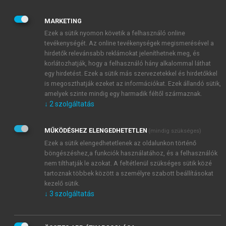
CDEME Budapest Befektetési Tanácsadó Kft.
Pénzügyi szaktanácsadója.
MARKETING
Somkuti 1993-ban, az ÁVÜ-ben kezdte a
Ezek a sütik nyomon követik a felhasználó online
tevékenységét. Az online tevékenységek megismerésével a
privatizációs menedzseri pályát. Két éven át az Ipari
hirdetők relevánsabb reklámokat jeleníthetnek meg, és
Igazgatóságán először tanácsos, majd tranzakciós
korlátozhatják, hogy a felhasználó hány alkalommal láthat
ügyintéző. 1995-97 között az ÁPV Rt. Gép- és
egy hirdetést. Ezek a sütik más szervezetekkel és hirdetőkkel
Feldolgozóipari Ügyvezető Igazgatóságán portfolió
is megoszthatják ezeket az információkat. Ezek állandó sütik,
menedzser. 1997-98 között a
Váltó-3 Szivárvány
amelyek szinte mindig egy harmadik féltől származnak.
↓
2
szolgáltatás
Vagyonkezelési Kft.
-t irányítja. 1998-2001 között az
ÁPV Rt. Ipari és Kereskedelmi Igazgatóságának
ügyvezető igazgatója, majd rövid kihagyás után
MŰKÖDÉSHEZ ELENGEDHETETLEN
(mindig szükséges)
(akkor a Save Befektető és Pénzügyi Tanácsadó Kft-
Ezek a sütik elengedhetetlenek az oldalunkon történő
nél ügyvezető igazgató) visszatér az ÁPV Rt-hez,
böngészéshez,a funkciók használatához, és a felhasználók
nem tilthatják le azokat. A feltétlenül szükséges sütik közé
ahol a Privatizációs, majd Tranzakciós Igazgatóság
tartoznak többek között a személyre szabott beállításokat
ügyvezető igazgatója. Egyebek között ő felelt a
kezelő sütik.
DUNAFERR
, a
Malév,
a
MAHART
és a
Budapest Airport
↓
3
szolgáltatás
ügyeiért. 2006. március 8-tól Csikós Bálint utódaként
kinevezték tranzakciós vezérigazgató-helyettesnek.