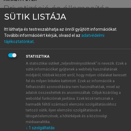
Privatizáció és államosítás
SÜTIK LISTÁJA
Magyarországon IV.
Mellékletek
Itt láthatja és testreszabhatja az önről gyűjtött információkat.
További információért kérjük, olvasd el az
adatvédelmi
tájékoztatónkat
.
menu_book
OLVASÁS
STATISZTIKA
A statisztikai sütiket „teljesítménysütiknek” is nevezik. Ezek a
sütik információkat gyűjtenek a webhely használatának
Somkuti István (1958) *
módjáról, többek között arról, hogy milyen oldalakat keresett
fel és milyen linkekre kattintott. Ezek az információk a
Közgazdász, egyike a magyar privatizáció
felhasználó azonosítására nem használhatóak, mivel az
adatok összesítettek és anonimizáltak. Céljuk kizárólag a
leghosszabb időn át tevékenykedő tisztviselőinek.
weboldal funkcióinak javítása. Ezek közé tartoznak a
1981-ben szerezte diplomáját a MKKE-n. 1981-
harmadik féltől származó elemzési szolgáltatásokhoz
től 1990-ig az Agrárgazdasági Kutató Intézet
tartozó sütik; ilyen elemzési szolgáltatások a
tudományos munkatársa, majd 1992-ig a NETTÓ
látogatóelemzések, a hőtérképek és a közösségi
Pénzügyi és Befektetési Tanácsadónál dolgozott
médiaanalitika.
↓
1
szolgáltatás
1
vagyonértékelési tanácsadóként.
1992-93-ban a