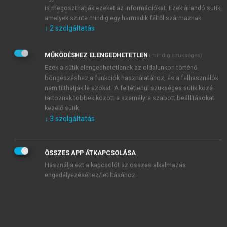
is megoszthatják ezeket az információkat. Ezek állandó sütik,
az SZDSZ országgyűlési képviselője
amelyek szinte mindig egy harmadik féltől származnak.
↓
2
szolgáltatás
(…) Tanáraim közül Bródy Andrásra
emlékszem legszívesebben, felüdülés volt
MŰKÖDÉSHEZ ELENGEDHETETLEN
(mindig szükséges)
hallgatni őt. Bródy viszi be a
Ezek a sütik elengedhetetlenek az oldalunkon történő
Közgazdaságtudományi Intézetbe. Hamarosan a
böngészéshez,a funkciók használatához, és a felhasználók
jugoszláv gazdaságra szakosodik. Akkortájt, a
nem tilthatják le azokat. A feltétlenül szükséges sütik közé
magyar gazdasági reform idején úgy tűnt,
tartoznak többek között a személyre szabott beállításokat
Jugoszláviában is hasonló folyamat zajlik le.
kezelő sütik.
Lelkesítő idők voltak, de később már csak a
↓
3
szolgáltatás
tanulságok maradtak... – emlékezik az első
kiábrándulások egyikére. Pedig még szerb-
ÖSSZES APP ÁTKAPCSOLÁSA
horvátul is megtanul.
Terv, kampány, pénz
című,
Használja ezt a kapcsolót az összes alkalmazás
1986-ban megjelent könyve volt az alapja a
engedélyezéséhez/letiltásához.
közelmúltban megvédett kandidátusi
disszertációjának. Évekig csak keletre utazhat.
1980-tól oldják fel a tilalmat. Meghívott
oktatóként a New York-i Columbia egyetemen,