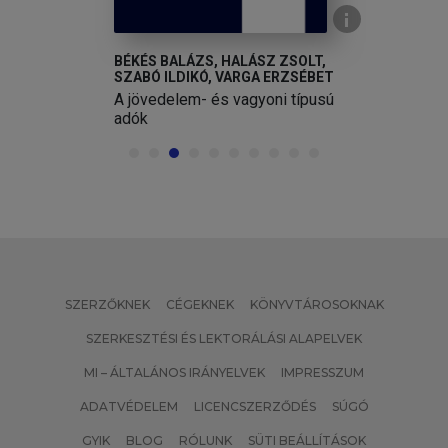
Békesi László (1942)
Bencze Péter*
Bencze Izabella*
BÉKÉS BALÁZS, HALÁSZ ZSOLT,
Bencze Terézia (1956)*
SZABÓ ILDIKÓ, VARGA ERZSÉBET
A jövedelem- és vagyoni típusú
Benczéné Dr. Tóth Judit
adók
Benedek Fülöp (1947)*
Benedek János (1953)
Benkő László (1933)
Bérczi Gyula
Berkowitz, Salamon (1948)
Berta Attila (1951)*
Bessenyei Zoltán (1947)
SZERZŐKNEK
CÉGEKNEK
KÖNYVTÁROSOKNAK
Betegh Sándor (1944)
Bethlen István (1946 - 2018)
SZERKESZTÉSI ÉS LEKTORÁLÁSI ALAPELVEK
Bige László Tibor (1958)
MI – ÁLTALÁNOS IRÁNYELVEK
IMPRESSZUM
Bihary Zsigmond (1941)
ADATVÉDELEM
LICENCSZERZŐDÉS
SÚGÓ
Bleuer István (1945)
Bócz Endre (1937)
GYIK
BLOG
RÓLUNK
SÜTI BEÁLLÍTÁSOK