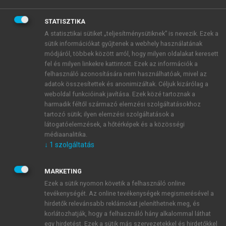
elsősorban az energia-szektor privatizációjára volt
befolyása. 1992-94 között tagja a Co-Nexus Rt. IG-
STATISZTIKA
jének, valamint elnöke a Port Rt. FB-jének – emiatt
A statisztikai sütiket „teljesítménysütiknek” is nevezik. Ezek a
sütik információkat gyűjtenek a webhely használatának
sok támadás érte.
módjáról, többek között arról, hogy milyen oldalakat keresett
1998. január 1-től Londonban dolgozik, az
fel és milyen linkekre kattintott. Ezek az információk a
EBRD-ben Matolcsy György utódaként ő az egyik
felhasználó azonosítására nem használhatóak, mivel az
kelet-európai igazgató. 2000 végén tért vissza
adatok összesítettek és anonimizáltak. Céljuk kizárólag a
Magyarországra és 1989 előtti munkahelyére, az
weboldal funkcióinak javítása. Ezek közé tartoznak a
harmadik féltől származó elemzési szolgáltatásokhoz
MTA Közgazdaságtudományi Intézetébe. Az ezt
tartozó sütik; ilyen elemzési szolgáltatások a
követően hosszú éveken át egyáltalán nem vett részt
látogatóelemzések, a hőtérképek és a közösségi
sem a politikai, sem a gazdasági életben. 2008-tól az
médiaanalitika.
SZDSZ egyik tanácsadójaként tagja volt a párt
↓
1
szolgáltatás
Liberális Gazdasági Kabinetjének.
MARKETING
Ezek a sütik nyomon követik a felhasználó online
HVG, 1993. jan. 23.
tevékenységét. Az online tevékenységek megismerésével a
(Részletek)
hirdetők relevánsabb reklámokat jeleníthetnek meg, és
korlátozhatják, hogy a felhasználó hány alkalommal láthat
SOÓS KÁROLY ATTILA
egy hirdetést. Ezek a sütik más szervezetekkel és hirdetőkkel