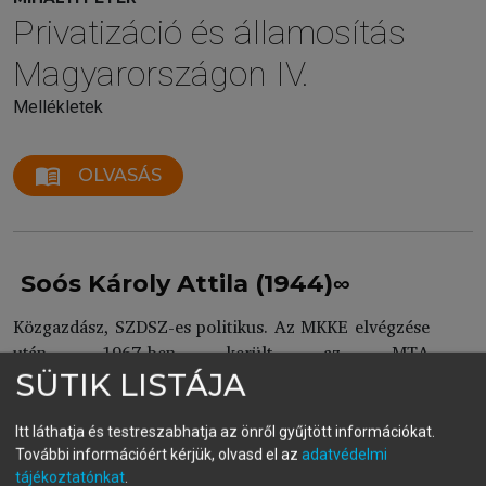
Privatizáció és államosítás
Magyarországon IV.
Mellékletek
menu_book
OLVASÁS
Soós Károly Attila (1944)∞
Közgazdász, SZDSZ-es politikus. Az MKKE elvégzése
után, 1967-ben került az MTA
Közgazdaságtudományi Intézetébe és a
SÜTIK LISTÁJA
rendszerváltásig megszakítás nélkül ott dolgozott.
1989 őszén a Híd-csoport egyik munkatársa volt.
Itt láthatja és testreszabhatja az önről gyűjtött információkat.
1994. július 15-től 1996. szeptember 30-ig az
További információért kérjük, olvasd el az
adatvédelmi
IKM politikai államtitkára. Ebben a minőségében
tájékoztatónkat
.