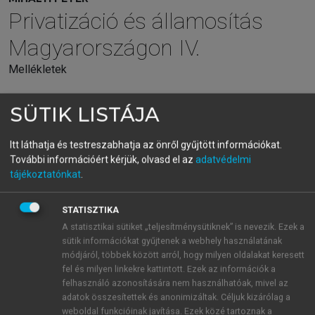
Privatizáció és államosítás
Magyarországon IV.
Mellékletek
SÜTIK LISTÁJA
menu_book
OLVASÁS
Itt láthatja és testreszabhatja az önről gyűjtött információkat.
További információért kérjük, olvasd el az
adatvédelmi
tájékoztatónkat
.
Soros György (1930)
Magyar származású amerikai befektető, aki
STATISZTIKA
vagyonának jelentős részét jótékony célokra
A statisztikai sütiket „teljesítménysütiknek” is nevezik. Ezek a
sütik információkat gyűjtenek a webhely használatának
fordította évtizedeken át. Vagyonát 2013-ban 20 Mrd
módjáról, többek között arról, hogy milyen oldalakat keresett
USD-re becsülték. Alapjában véve nem játszott
fel és milyen linkekre kattintott. Ezek az információk a
1
szerepet a magyar privatizációban.
felhasználó azonosítására nem használhatóak, mivel az
Soros 1947-ben – 17 évesen - hagyta el
adatok összesítettek és anonimizáltak. Céljuk kizárólag a
Magyarországot, előbb Angliában tanult, majd 1956-
weboldal funkcióinak javítása. Ezek közé tartoznak a