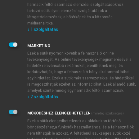
harmadik féltől származó elemzési szolgáltatásokhoz
ban az USA-ában telepedett le. 1983-ban hozta létre
tartozó sütik; ilyen elemzési szolgáltatások a
a Soros Alapítványt, amit a következő évben
látogatóelemzések, a hőtérképek és a közösségi
Magyarországra is kiterjesztett. Az alapítvány
médiaanalitika.
jelentős szerepet játszott az ellenzéki politikai
↓
1
szolgáltatás
mozgalmak és személyek anyagi támogatásában.
Leginkább a FIDESZ-t támogatta ebben az
MARKETING
2
időszakban.
Ezek a sütik nyomon követik a felhasználó online
Saját közlése szerint 1984 és 2017 között
tevékenységét. Az online tevékenységek megismerésével a
alapítványain keresztül több mint 400 millió
hirdetők relevánsabb reklámokat jeleníthetnek meg, és
3
dollárral támogatta Magyarországot.
Ezen
korlátozhatják, hogy a felhasználó hány alkalommal láthat
egy hirdetést. Ezek a sütik más szervezetekkel és hirdetőkkel
túlmenően Soros a magánvagyonából hozta létre az
is megoszthatják ezeket az információkat. Ezek állandó sütik,
1991-ben alapított budapesti Közép-Európai
amelyek szinte mindig egy harmadik féltől származnak.
Egyetemet (CEU). A 90-es évek első felében jelentős
↓
2
szolgáltatás
kutatási erőforrások álltak rendelkezésre a CEU
keretein belül működő, prágai székhelyű, ún.
MŰKÖDÉSHEZ ELENGEDHETETLEN
(mindig szükséges)
Privatization Project
számára.
Ezek a sütik elengedhetetlenek az oldalunkon történő
1989-ben Soros György - a magyar Soros
böngészéshez,a funkciók használatához, és a felhasználók
Alapítványon keresztül - tárgyalásokat folytatott a
nem tilthatják le azokat. A feltétlenül szükséges sütik közé