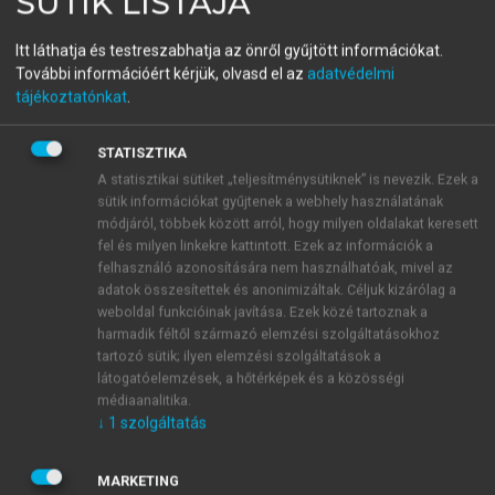
SÜTIK LISTÁJA
Privatizáció és államosítás
Itt láthatja és testreszabhatja az önről gyűjtött információkat.
Magyarországon IV.
További információért kérjük, olvasd el az
adatvédelmi
tájékoztatónkat
.
Mellékletek
STATISZTIKA
menu_book
OLVASÁS
A statisztikai sütiket „teljesítménysütiknek” is nevezik. Ezek a
sütik információkat gyűjtenek a webhely használatának
módjáról, többek között arról, hogy milyen oldalakat keresett
fel és milyen linkekre kattintott. Ezek az információk a
felhasználó azonosítására nem használhatóak, mivel az
Sugár András (1946)
adatok összesítettek és anonimizáltak. Céljuk kizárólag a
weboldal funkcióinak javítása. Ezek közé tartoznak a
Diplomáját 1969-ben a BME villamosmérnöki karán
harmadik féltől származó elemzési szolgáltatásokhoz
szerezte. 1969-től 1974-ig az
Elektromechanikai
tartozó sütik; ilyen elemzési szolgáltatások a
látogatóelemzések, a hőtérképek és a közösségi
Vállalat
nál, mint TV- és URH adó fejlesztőmérnök
médiaanalitika.
dolgozott, majd 1974-80 között a Külkereskedelmi
↓
1
szolgáltatás
Minisztérium kereskedelemfejlesztési főosztályának
munkatársa. 1980-85-között a New York-i
MARKETING
Kereskedelmi Kirendeltség kereskedelmi tanácsos-