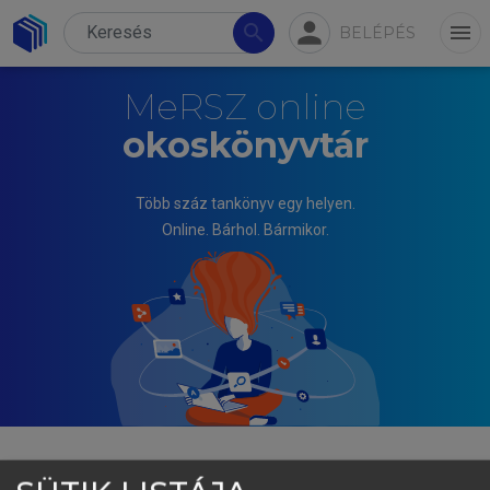
person
search
menu
BELÉPÉS
MeRSZ online
okoskönyvtár
Több száz tankönyv egy helyen.
Online. Bárhol. Bármikor.
MIHÁLYI PÉTER