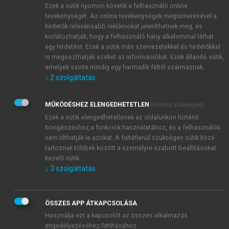
Ezek a sütik nyomon követik a felhasználó online
helyettese. 1985-88 között az Intercooperation Rt
tevékenységét. Az online tevékenységek megismerésével a
vezérigazgató-helyettesi posztját töltötte be. 1988-tól
hirdetők relevánsabb reklámokat jeleníthetnek meg, és
1991-ig a Rt. kereskedelmi igazgatója,
korlátozhatják, hogy a felhasználó hány alkalommal láthat
vezérigazgató-helyettese. 1991-től a Westel
egy hirdetést. Ezek a sütik más szervezetekkel és hirdetőkkel
is megoszthatják ezeket az információkat. Ezek állandó sütik,
Rádiótelefon vezérigazgatója, 1993-tól pedig a
amelyek szinte mindig egy harmadik féltől származnak.
Westel Mobil Távközlési Rt vezérigazgatója. 2005-
↓
2
szolgáltatás
ben – mindenki meglepetésére – Sugárt a német
tulajdonosok felmentették pozíciójából.
MŰKÖDÉSHEZ ELENGEDHETETLEN
(mindig szükséges)
Társadalmi szerepvállalása: 1994-99 a Joint
Ezek a sütik elengedhetetlenek az oldalunkon történő
Venture Szövetség elnöke, 1996-2000 a Magyar
böngészéshez,a funkciók használatához, és a felhasználók
Business Leaders Forum elnöke, 2000-től
nem tilthatják le azokat. A feltétlenül szükséges sütik közé
tiszteletbeli elnöke, 1999-2001-ig az Amerikai
tartoznak többek között a személyre szabott beállításokat
Kereskedelmi Kamara elnöke, 1999-2002-ig az ICC
kezelő sütik.
Magyar Tagozatának alelnöke, 2002-től az FTC
↓
3
szolgáltatás
Labdarúgó Rt. IG elnöke; Magyar Befektetői Tanács
társelnöke, Infokom elnöke, Magyar Gyáriparosok
ÖSSZES APP ÁTKAPCSOLÁSA
Országos Szövetségének elnökségi tagja, Budapesti
Használja ezt a kapcsolót az összes alkalmazás
Műszaki Egyetem Szenátusának tagja, Magyar
engedélyezéséhez/letiltásához.