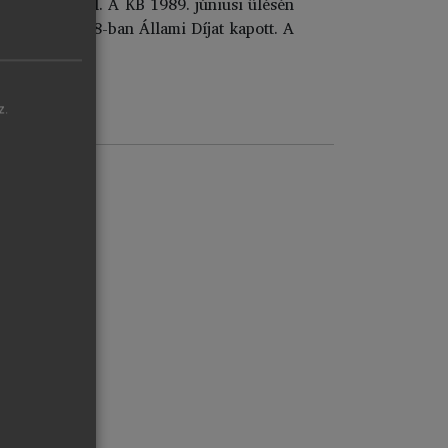
 Bizottságából. A KB 1989. júniusi ülésén
tagja lett. 1988-ban Állami Díjat kapott. A
z.