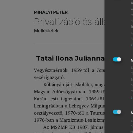
A
w
MIHÁLYI PÉTER
m
Privatizáció és államos
h
f
Mellékletek
s
h
↓
Tatai Ilona Julianna (1935)
E
Vegyészmérnök. 1959-től a
Taurus Gumiipari 
m
vezérigazgató.
a
Kőbányán járt iskolába, magánúton érettsé
h
Magyar Adócsőgyárban. 1959-től a Ruggyant
m
Karán, esti tagozaton. 1964-től tudományo
↓
Leningrádban a Lebegyev Műgumi Kutatóintéze
osztályvezető, 1970-tő1 a Taurus Abroncsgyár
M
1976-ban a Marxizmus-Leninizmus Esti Egyetem
E
Az MSZMP KB 1987. június 23-i ülésén koop
h
t