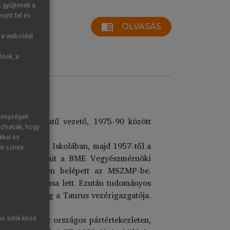
t gyűjtenek a
sett fel és
menu_book
OLVASÁS
g a weboldal
ések, a
ékenységek
ajd, felsőszintű vezető, 1975-90 között
ozhatják, hogy
kkel és
hnikai Tiszti Iskolában, majd 1957-től a
ek szinte
 be tanulmányait a BME Vegyészmérnöki
t
nál. 1965-ben belépett az MSZMP-be.
yok kandidátusa lett. Ezután tudományos
ertől 1990-ig a Taurus vezérigazgatója.
ottságnak. Az országos pártértekezleten,
es sütik közé