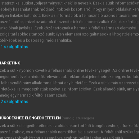
 statisztikai sütiket „teljesítménysütiknek” is nevezik. Ezek a sütik információka
ebhely használatának módjáról, többek között arról, hogy milyen oldalakat kere
ilyen linkekre kattintott. Ezek az információk a felhasználó azonosítására nem
ítás Magyarországon IV.
asználhatóak, mivel az adatok összesítettek és anonimizáltak. Céljuk kizáróla
unkcióinak javítása. Ezek közé tartoznak a harmadik féltől származó elemzési
zolgáltatásokhoz tartozó sütik; ilyen elemzési szolgáltatások a látogatóelemz
őtérképek és a közösségi médiaanalitika.
1
szolgáltatás
MARKETING
zek a sütik nyomon követik a felhasználó online tevékenységét. Az online tev
Vállalat
nál fizikai munkás, laboráns, technológus, közép-, m
egismerésével a hirdetők relevánsabb reklámokat jeleníthetnek meg, és korlát
 felhasználó hány alkalommal láthat egy hirdetést. Ezek a sütik más szervezete
gizett. 1952-től laboránsként dolgozott a Gábor Áron Tüzértec
irdetőkkel is megoszthatják ezeket az információkat. Ezek állandó sütik, amely
aárugyárnál laboráns, majd üzemvezető. 1962-ben fejezte
indig egy harmadik féltől származnak.
s munkatárs az ekkor létrehozott
Országos Gumiipari Vállala
2
szolgáltatás
tben tanult tovább aspiránsként: 1968-ban a kémiai tudomán
ban gyárvezető, majd műszaki termékigazgató. 1975. szeptemb
ŰKÖDÉSHEZ ELENGEDHETETLEN
(mindig szükséges)
en gazdaságpolitikai oklevelet szerzett.
zek a sütik elengedhetetlenek az oldalunkon történő böngészéshez,a funkciók
tálták a testületbe, és tagja lett a KB Gazdaságpolitikai Biz
asználatához, és a felhasználók nem tilthatják le azokat. A feltétlenül szükség
artoznak többek között a személyre szabott beállításokat kezelő sütik.