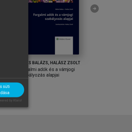
arrow_circle_right
BÉKÉS BALÁZS, HALÁSZ ZSOLT
HALÁSZ ZSOLT, SZ
VARGA ERZSÉBET
Forgalmi adók és a vámjogi
Adótan és adóelj
szabályozás alapjai
 süti
adása
ered by Klaro!