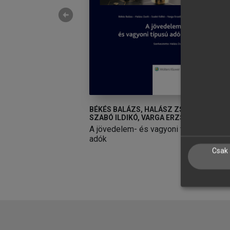
arrow_circle_left
ER
BÉKÉS BALÁZS, HALÁSZ ZSOLT,
M
SZABÓ ILDIKÓ, VARGA ERZSÉBET
 és államosítás
P
A jövedelem- és vagyoni típusú
gon IV.
M
adók
Csak 