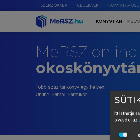
SZERZŐKNEK
CÉGEKNEK
KÖNYVTÁROSO
KÖNYVTÁR
KED
MeRSZ online
okoskönyvtá
Több száz tankönyv egy helyen.
Online. Bárhol. Bármikor.
SÜTIK
Itt láthatja 
olvasd el az
S