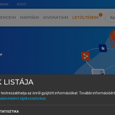
KNAK
SÚGÓ
VENCEIM
MAPPÁIM
KIVONATAIM
LETÖLTÉSEIM
r
 LISTÁJA
és testreszabhatja az önről gyűjtött információkat.
További információért 
adatvédelmi tájékoztatónkat
.
TATISZTIKA