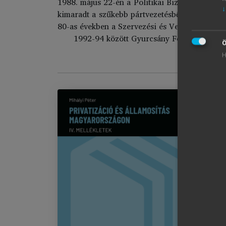
1988. május 22-én a Politikai Bizottság tagja 
↓
kimaradt a szűkebb pártvezetésből, amikor a Pol
80-as években a Szervezési és Vezetési Tudomá
1992-94 között Gyurcsány Ferenc cégeine
Ö
H
PR
Im
chevron_right
IV
chevron_right