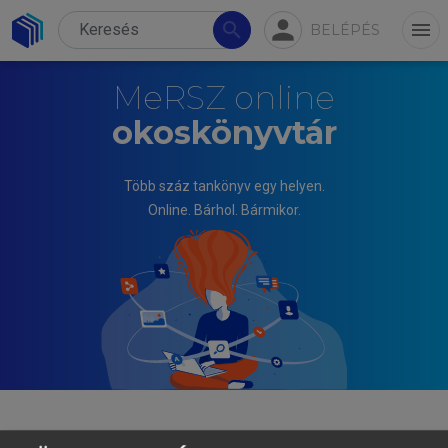
person
search
menu
BELÉPÉS
MeRSZ online
okoskönyvtár
Több száz tankönyv egy helyen.
Online. Bárhol. Bármikor.
MIHÁLYI PÉTER