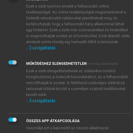
Több mint 15 évet töltött az üzleti életben, az
Ezek a sütik nyomon követik a felhasználó online
ÁB-AEGON Biztosító Rt. értékesítési és marketing
tevékenységét. Az online tevékenységek megismerésével a
hirdetők relevánsabb reklámokat jeleníthetnek meg, és
igazgatója, a
Hungária Biztosító
vezérigazgató-
korlátozhatják, hogy a felhasználó hány alkalommal láthat
helyettese és IG tagja, egyben a Nyugdíjpénztár IT
egy hirdetést. Ezek a sütik más szervezetekkel és hirdetőkkel
elnöke és a Hungária Vagyonkezelő Kft. FB elnöke
is megoszthatják ezeket az információkat. Ezek állandó sütik,
volt. Később a német tulajdonban lévő ARAG
amelyek szinte mindig egy harmadik féltől származnak.
Jogvédelmi Biztosító Rt. elnök-vezérigazgatója, az
↓
2
szolgáltatás
Eximbank Rt
. FB tagja, majd megbízott elnöke. Tagja
volt a Magyar Biztosítók Szövetsége elnökségének.
MŰKÖDÉSHEZ ELENGEDHETETLEN
(mindig szükséges)
A Kínai-Magyar Gazdasági Kamara Felügyelő
Ezek a sütik elengedhetetlenek az oldalunkon történő
Bizottsága elnöke, tagja a Magyar Pénzügyi-
böngészéshez,a funkciók használatához, és a felhasználók
nem tilthatják le azokat. A feltétlenül szükséges sütik közé
Gazdasági Ellenőrök Közhasznú Egyesülete
tartoznak többek között a személyre szabott beállításokat
elnökségének. Számos társadalmi sporttevékenységet
kezelő sütik.
lát el, a Magyar Olimpiai Bizottság tagja, a Felügyelő
↓
3
szolgáltatás
Bizottság alelnöke, az Európai Baseball Szövetség
elnökségi tagja, a Magyar Torna Szövetség alelnöke
A Semmelweis Egyetem Testnevelési-és
ÖSSZES APP ÁTKAPCSOLÁSA
Sporttudományos Kara Társadalmi Tanácsának
Használja ezt a kapcsolót az összes alkalmazás