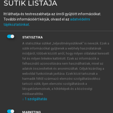
SÜTIK LISTÁJA
Privatizáció és államosítás
Itt láthatja és testreszabhatja az önről gyűjtött információkat.
Magyarországon IV.
További információért kérjük, olvasd el az
adatvédelmi
tájékoztatónkat
.
Mellékletek
STATISZTIKA
menu_book
OLVASÁS
A statisztikai sütiket „teljesítménysütiknek” is nevezik. Ezek a
sütik információkat gyűjtenek a webhely használatának
módjáról, többek között arról, hogy milyen oldalakat keresett
fel és milyen linkekre kattintott. Ezek az információk a
felhasználó azonosítására nem használhatóak, mivel az
Borbély Attila (1951)
adatok összesítettek és anonimizáltak. Céljuk kizárólag a
weboldal funkcióinak javítása. Ezek közé tartoznak a
2004. október 1-től 2007. december 31.-ig az ÁPV
harmadik féltől származó elemzési szolgáltatásokhoz
Rt. FB elnöke, majd 2008. január 1-től 2010. június
tartozó sütik; ilyen elemzési szolgáltatások a
14-ig a Nemzeti Vagyongazdálkodási Tanács és
látogatóelemzések, a hőtérképek és a közösségi
Magyar Nemzeti Vagyonkezelő Zrt. Ellenőrző
médiaanalitika.
Bizottsága elnöke. Pályafutását élsportolóként
↓
1
szolgáltatás
kezdte, majd közgazdászi és politológusi diplomát
szerzett.
MARKETING