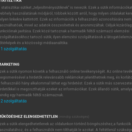
TATISZTIKA
 statisztikai sütiket „teljesítménysütiknek” is nevezik. Ezek a sütik információka
ebhely használatának módjáról, többek között arról, hogy milyen oldalakat kere
ilyen linkekre kattintott. Ezek az információk a felhasználó azonosítására nem
asználhatóak, mivel az adatok összesítettek és anonimizáltak. Céljuk kizáróla
unkcióinak javítása. Ezek közé tartoznak a harmadik féltől származó elemzési
zolgáltatásokhoz tartozó sütik; ilyen elemzési szolgáltatások a látogatóelemz
őtérképek és a közösségi médiaanalitika.
1
szolgáltatás
A számok megértésének fejlődése
 kutatója a svájci pszichológus, Jean Piaget volt. Nagyon s
MARKETING
álati eszközöket is ő dolgozta ki. Az ő elképzelése szerint a 
zek a sütik nyomon követik a felhasználó online tevékenységét. Az online tev
rőben ellentmondó eredményre jutottak, részben annak követ
egismerésével a hirdetők relevánsabb reklámokat jeleníthetnek meg, és korlát
et használni.
 felhasználó hány alkalommal láthat egy hirdetést. Ezek a sütik más szervezete
irdetőkkel is megoszthatják ezeket az információkat. Ezek állandó sütik, amely
indig egy harmadik féltől származnak.
2
szolgáltatás
TARTALOMJEGYZÉK
ŰKÖDÉSHEZ ELENGEDHETETLEN
(mindig szükséges)
zek a sütik elengedhetetlenek az oldalunkon történő böngészéshez,a funkciók
SZICHOLÓGIA
asználatához, és a felhasználók nem tilthatják le azokat. A feltétlenül szükség