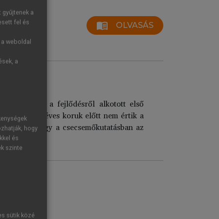
t gyűjtenek a
sett fel és
menu_book
OLVASÁS
g a weboldal
ések, a
ok területen a fejlődésről alkotott első
gyerekek 4-5 éves koruk előtt nem értik a
ékenységek
keztében, hogy a csecsemőkutatásban az
ozhatják, hogy
kkel és
ek szinte
es sütik közé