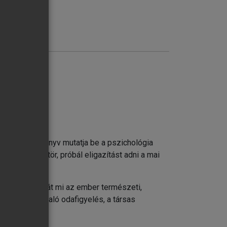
ozói
ok tucat új könyv mutatja be a pszichológia
t nagyobbra tör, próbál eligazítást adni a mai
lelki világát mi az ember természeti,
 a másokra való odafigyelés, a társas