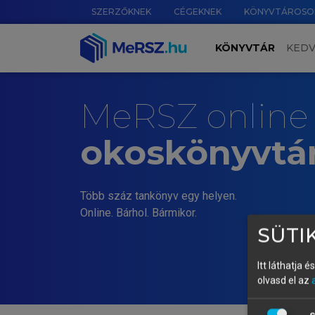
SZERZŐKNEK
CÉGEKNEK
KÖNYVTÁROSO
KÖNYVTÁR
KED
MeRSZ online
okoskönyvtá
Több száz tankönyv egy helyen.
Online. Bárhol. Bármikor.
SÜTIK
Itt láthatja 
olvasd el az