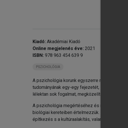
chevron_right
12
chevron_right
13
chevron_right
14
chevron_right
15
chevron_right
16
chevron_right
17
Kiadó:
Akadémiai Kiadó
chevron_right
18
Online megjelenés éve:
2021
chevron_right
19
ISBN:
978 963 454 639 9
chevron_right
20
PSZICHOLÓGIA
chevron_right
21
A 
A pszichológia korunk egyszerre népszerű tudom
Tá
tudományának egy-egy fejezetét, illetve ajánl se
lélektan sok fogalmat, megközelítést és módsz
A pszichológia megértéséhez és műveléséhez s
biológiai kereteiben értelmezzük. Ugyanakkor f
építkezés s a kultúraalakítás, valamint a kulturá