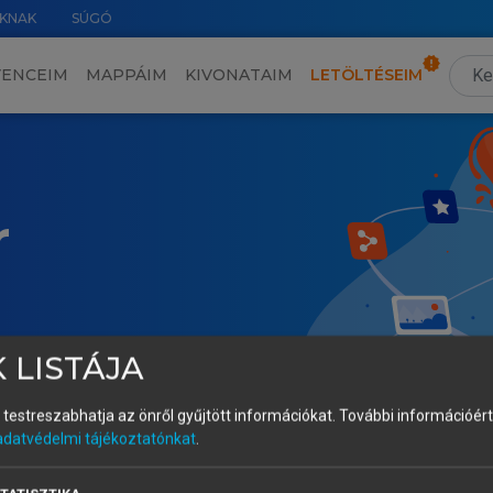
KNAK
SÚGÓ
VENCEIM
MAPPÁIM
KIVONATAIM
LETÖLTÉSEIM
r
 LISTÁJA
és testreszabhatja az önről gyűjtött információkat.
További információért 
adatvédelmi tájékoztatónkat
.