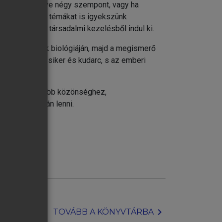
ünk szervezőelve négy szempont, vagy ha
kkor magukat a témákat is igyekszünk
lturális és társadalmi kezelésből indul ki.
etekben a lélek biológiáján, majd a megismerő
 beleértve a siker és kudarc, s az emberi
szól a szakmaibb közönséghez,
javaslat kíván lenni.
chevron_right
TOVÁBB A KÖNYVTÁRBA