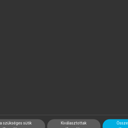
EMETROVICS ZSOLT (SZERK.)
FARAGÓ KLÁRA, DÚLL ANDREA
ANH NGUYEN LUU (SZERK.)
z addiktológia alapjai I.
A társadalmi változások indí
és fékjei
a szükséges sütik
Kiválasztottak
Összes