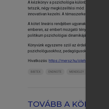
A kézikönyv a pszichológia különböző területe
tetszik, négy megközelítési mód: a társadalom,
innovatívan kezelni. A témaszerkezet nem szok
A kötet lineáris rendjében ugyanakkor a négy k
emberen, az embert mozgató tényezőkön, a társ
politikum pszichológiai dinamikáját – végül az 
Könyvünk egyszerre szól az érdeklő nagyközön
pszichológusokhoz, pedagógusokhoz, orvosokhoz
Hivatkozás:
https://mersz.hu/pleh-pszichologi
BIBTEX
ENDNOTE
MENDELEY
ZOTERO
TOVÁBB A KÖNYVT