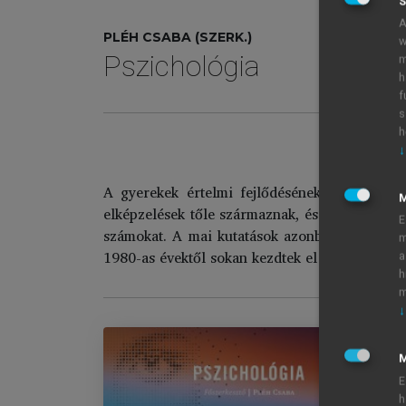
S
A
PLÉH CSABA (SZERK.)
w
Pszichológia
m
h
f
s
h
↓
A gyerekek értelmi fejlődésének egyik úttörő
elképzelések tőle származnak, és az első vizsg
E
számokat. A mai kutatások azonban ennek me
m
1980-as évektől sokan kezdtek el új módszerek
a
h
m
↓
M
E
P
h