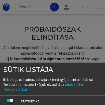
person
search
menu
BELÉPÉS
PRÓBAIDŐSZAK
ELINDÍTÁSA
A tartalom megtekintéséhez lépj be a saját fiókoddal, iskolai
azonosítóddal vagy új felhasználóként.
Új felhasználóként
1 óra díjmentes hozzáférésre
vagy
jogosult.
SÜTIK LISTÁJA
A próbaidőszak elindításához,
jelentkezz
be meglévő
fiókoddal,
vagy hozz létre új fiókot.
Itt láthatja és testreszabhatja az önről gyűjtött információkat.
További információért kérjük, olvasd el az
adatvédelmi
A regisztráció után a
próbaidőszak
automatikusan
elindul.
tájékoztatónkat
.
BELÉPÉS SAJÁT FIÓKKAL
STATISZTIKA