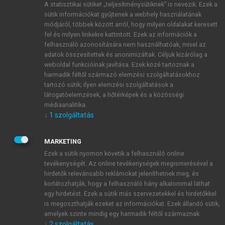
A statisztikai sütiket „teljesítménysütiknek” is nevezik. Ezek a
sütik információkat gyűjtenek a webhely használatának
módjáról, többek között arról, hogy milyen oldalakat keresett
ÚJ FIÓK LÉTREHOZÁSA
fel és milyen linkekre kattintott. Ezek az információk a
1 óra díjmentes hozzáférés
felhasználó azonosítására nem használhatóak, mivel az
adatok összesítettek és anonimizáltak. Céljuk kizárólag a
weboldal funkcióinak javítása. Ezek közé tartoznak a
E-MAIL-CÍM
harmadik féltől származó elemzési szolgáltatásokhoz
tartozó sütik; ilyen elemzési szolgáltatások a
látogatóelemzések, a hőtérképek és a közösségi
NÉV
médiaanalitika.
↓
1
szolgáltatás
JELSZÓ
MARKETING
Ezek a sütik nyomon követik a felhasználó online
tevékenységét. Az online tevékenységek megismerésével a
JELSZÓ ÚJRA
hirdetők relevánsabb reklámokat jeleníthetnek meg, és
korlátozhatják, hogy a felhasználó hány alkalommal láthat
egy hirdetést. Ezek a sütik más szervezetekkel és hirdetőkkel
is megoszthatják ezeket az információkat. Ezek állandó sütik,
Kérek értesítést a MeRSZ újdonságairól, akcióiról.
amelyek szinte mindig egy harmadik féltől származnak.
↓
2
szolgáltatás