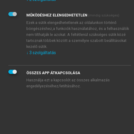
Kérek értesítést az Akadémiai Kiadó Zrt. újdonságairól,
akcióiról.
MŰKÖDÉSHEZ ELENGEDHETETLEN
(mindig szükséges)
Az
Adatkezelési tájékoztatóban
foglaltakat tudomásul
veszem és elfogadom.
Ezek a sütik elengedhetetlenek az oldalunkon történő
Az
Általános vásárlási feltételeket
, valamint a
szotar.net
és a
böngészéshez,a funkciók használatához, és a felhasználók
mersz.hu
oldalak licencszerződéseiben foglaltakat
nem tilthatják le azokat. A feltétlenül szükséges sütik közé
tudomásul veszem és elfogadom.
tartoznak többek között a személyre szabott beállításokat
kezelő sütik.
↓
3
szolgáltatás
KIPRÓBÁLOM
ÖSSZES APP ÁTKAPCSOLÁSA
Használja ezt a kapcsolót az összes alkalmazás
engedélyezéséhez/letiltásához.
MIÉRT ÉRDEMES A MERSZ ONLINE
OKOSKÖNYVTÁRAT HASZNÁLNI?