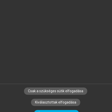
Jelöld meg a számodra fontos részeket, és
készíts
saját
jegyzeteket!
Egyéni előfizetéssel további
MeRSZ+ funkciókat
és
tartalmakat is elérhetsz.
Csak a szükséges sütik elfogadása
SZERZŐKNEK
CÉGEKNEK
KÖNYVTÁROSOKNAK
Kiválasztottak elfogadása
SZERKESZTÉSI ÉS LEKTORÁLÁSI ALAPELVEK