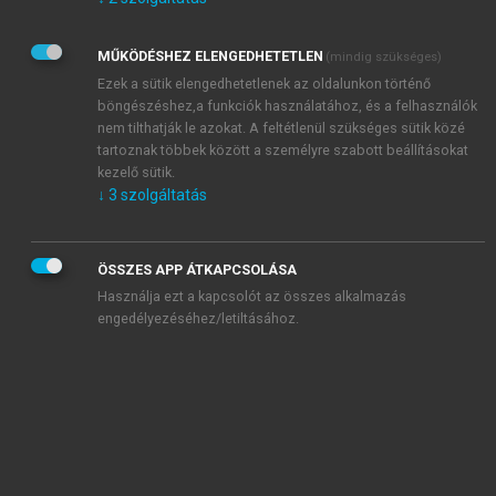
Kérek értesítést az Akadémiai Kiadó Zrt. újdonságairól,
akcióiról.
MŰKÖDÉSHEZ ELENGEDHETETLEN
(mindig szükséges)
Az
Adatkezelési tájékoztatóban
foglaltakat tudomásul
veszem és elfogadom.
Ezek a sütik elengedhetetlenek az oldalunkon történő
Az
Általános vásárlási feltételeket
, valamint a
szotar.net
és a
böngészéshez,a funkciók használatához, és a felhasználók
mersz.hu
oldalak licencszerződéseiben foglaltakat
nem tilthatják le azokat. A feltétlenül szükséges sütik közé
tudomásul veszem és elfogadom.
tartoznak többek között a személyre szabott beállításokat
kezelő sütik.
↓
3
szolgáltatás
KIPRÓBÁLOM
ÖSSZES APP ÁTKAPCSOLÁSA
Használja ezt a kapcsolót az összes alkalmazás
engedélyezéséhez/letiltásához.
MIÉRT ÉRDEMES A MERSZ ONLINE
OKOSKÖNYVTÁRAT HASZNÁLNI?