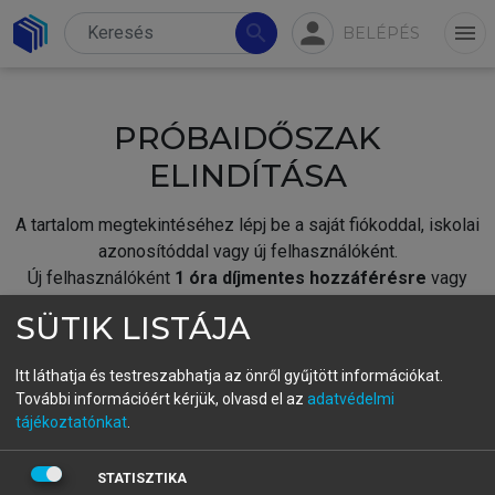
person
search
menu
BELÉPÉS
PRÓBAIDŐSZAK
ELINDÍTÁSA
A tartalom megtekintéséhez lépj be a saját fiókoddal, iskolai
azonosítóddal vagy új felhasználóként.
Új felhasználóként
1 óra díjmentes hozzáférésre
vagy
jogosult.
SÜTIK LISTÁJA
A próbaidőszak elindításához,
jelentkezz
be meglévő
fiókoddal,
vagy hozz létre új fiókot.
Itt láthatja és testreszabhatja az önről gyűjtött információkat.
További információért kérjük, olvasd el az
adatvédelmi
A regisztráció után a
próbaidőszak
automatikusan
elindul.
tájékoztatónkat
.
BELÉPÉS SAJÁT FIÓKKAL
STATISZTIKA