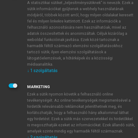
A statisztikai sütiket „teljesítménysütiknek” is nevezik. Ezek a
sütik információkat gyűjtenek a webhely használatának
módjáról, többek között arról, hogy milyen oldalakat keresett
ÚJ FIÓK LÉTREHOZÁSA
fel és milyen linkekre kattintott. Ezek az információk a
1 óra díjmentes hozzáférés
felhasználó azonosítására nem használhatóak, mivel az
adatok összesítettek és anonimizáltak. Céljuk kizárólag a
weboldal funkcióinak javítása. Ezek közé tartoznak a
E-MAIL-CÍM
harmadik féltől származó elemzési szolgáltatásokhoz
tartozó sütik; ilyen elemzési szolgáltatások a
látogatóelemzések, a hőtérképek és a közösségi
NÉV
médiaanalitika.
↓
1
szolgáltatás
JELSZÓ
MARKETING
Ezek a sütik nyomon követik a felhasználó online
tevékenységét. Az online tevékenységek megismerésével a
JELSZÓ ÚJRA
hirdetők relevánsabb reklámokat jeleníthetnek meg, és
korlátozhatják, hogy a felhasználó hány alkalommal láthat
egy hirdetést. Ezek a sütik más szervezetekkel és hirdetőkkel
is megoszthatják ezeket az információkat. Ezek állandó sütik,
Kérek értesítést a MeRSZ újdonságairól, akcióiról.
amelyek szinte mindig egy harmadik féltől származnak.
↓
2
szolgáltatás