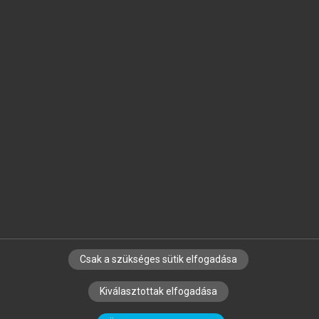
Jelöld meg a számodra fontos részeket, és
készíts
saját
jegyzeteket!
Egyéni előfizetéssel további
MeRSZ+ funkciókat
és
tartalmakat is elérhetsz.
Csak a szükséges sütik elfogadása
SZERZŐKNEK
CÉGEKNEK
KÖNYVTÁROSOKNAK
Kiválasztottak elfogadása
SZERKESZTÉSI ÉS LEKTORÁLÁSI ALAPELVEK