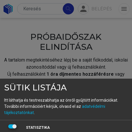
person
search
menu
BELÉPÉS
PRÓBAIDŐSZAK
ELINDÍTÁSA
A tartalom megtekintéséhez lépj be a saját fiókoddal, iskolai
azonosítóddal vagy új felhasználóként.
Új felhasználóként
1 óra díjmentes hozzáférésre
vagy
jogosult.
SÜTIK LISTÁJA
A próbaidőszak elindításához,
jelentkezz
be meglévő
fiókoddal,
vagy hozz létre új fiókot.
Itt láthatja és testreszabhatja az önről gyűjtött információkat.
További információért kérjük, olvasd el az
adatvédelmi
A regisztráció után a
próbaidőszak
automatikusan
elindul.
tájékoztatónkat
.
BELÉPÉS SAJÁT FIÓKKAL
STATISZTIKA