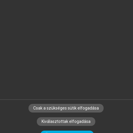
Jelöld meg a számodra fontos részeket, és
készíts
saját
jegyzeteket!
Egyéni előfizetéssel további
MeRSZ+ funkciókat
és
tartalmakat is elérhetsz.
Csak a szükséges sütik elfogadása
SZERZŐKNEK
CÉGEKNEK
KÖNYVTÁROSOKNAK
Kiválasztottak elfogadása
SZERKESZTÉSI ÉS LEKTORÁLÁSI ALAPELVEK