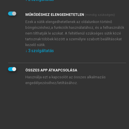
Kérek értesítést az Akadémiai Kiadó Zrt. újdonságairól,
akcióiról.
MŰKÖDÉSHEZ ELENGEDHETETLEN
(mindig szükséges)
Az
Adatkezelési tájékoztatóban
foglaltakat tudomásul
veszem és elfogadom.
Ezek a sütik elengedhetetlenek az oldalunkon történő
Az
Általános vásárlási feltételeket
, valamint a
szotar.net
és a
böngészéshez,a funkciók használatához, és a felhasználók
mersz.hu
oldalak licencszerződéseiben foglaltakat
nem tilthatják le azokat. A feltétlenül szükséges sütik közé
tudomásul veszem és elfogadom.
tartoznak többek között a személyre szabott beállításokat
kezelő sütik.
↓
3
szolgáltatás
KIPRÓBÁLOM
ÖSSZES APP ÁTKAPCSOLÁSA
Használja ezt a kapcsolót az összes alkalmazás
engedélyezéséhez/letiltásához.
MIÉRT ÉRDEMES A MERSZ ONLINE
OKOSKÖNYVTÁRAT HASZNÁLNI?