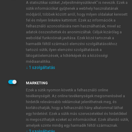
A statisztikai sütiket „teljesítménysütiknek” is nevezik. Ezek a
sütik információkat gyűjtenek a webhely használatának
módjáról, többek között arról, hogy milyen oldalakat keresett
ÚJ FIÓK LÉTREHOZÁSA
fel és milyen linkekre kattintott. Ezek az információk a
1 óra díjmentes hozzáférés
felhasználó azonosítására nem használhatóak, mivel az
adatok összesítettek és anonimizáltak. Céljuk kizárólag a
weboldal funkcióinak javítása. Ezek közé tartoznak a
E-MAIL-CÍM
harmadik féltől származó elemzési szolgáltatásokhoz
tartozó sütik; ilyen elemzési szolgáltatások a
látogatóelemzések, a hőtérképek és a közösségi
NÉV
médiaanalitika.
↓
1
szolgáltatás
JELSZÓ
MARKETING
Ezek a sütik nyomon követik a felhasználó online
tevékenységét. Az online tevékenységek megismerésével a
JELSZÓ ÚJRA
hirdetők relevánsabb reklámokat jeleníthetnek meg, és
korlátozhatják, hogy a felhasználó hány alkalommal láthat
egy hirdetést. Ezek a sütik más szervezetekkel és hirdetőkkel
is megoszthatják ezeket az információkat. Ezek állandó sütik,
Kérek értesítést a MeRSZ újdonságairól, akcióiról.
amelyek szinte mindig egy harmadik féltől származnak.
↓
2
szolgáltatás