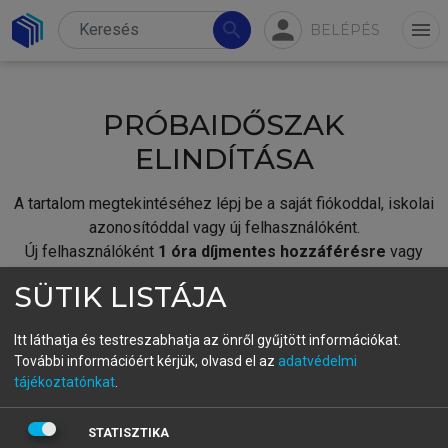
person
search
menu
BELÉPÉS
PRÓBAIDŐSZAK
ELINDÍTÁSA
A tartalom megtekintéséhez lépj be a saját fiókoddal, iskolai
azonosítóddal vagy új felhasználóként.
Új felhasználóként
1 óra díjmentes hozzáférésre
vagy
jogosult.
SÜTIK LISTÁJA
A próbaidőszak elindításához,
jelentkezz
be meglévő
fiókoddal,
vagy hozz létre új fiókot.
Itt láthatja és testreszabhatja az önről gyűjtött információkat.
További információért kérjük, olvasd el az
adatvédelmi
A regisztráció után a
próbaidőszak
automatikusan
elindul.
tájékoztatónkat
.
BELÉPÉS SAJÁT FIÓKKAL
STATISZTIKA