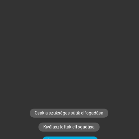
Jelöld meg a számodra fontos részeket, és
készíts
saját
jegyzeteket!
Egyéni előfizetéssel további
MeRSZ+ funkciókat
és
tartalmakat is elérhetsz.
Csak a szükséges sütik elfogadása
SZERZŐKNEK
CÉGEKNEK
KÖNYVTÁROSOKNAK
Kiválasztottak elfogadása
SZERKESZTÉSI ÉS LEKTORÁLÁSI ALAPELVEK