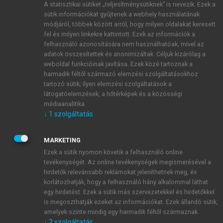
A statisztikai sütiket „teljesítménysütiknek” is nevezik. Ezek a
sütik információkat gyűjtenek a webhely használatának
módjáról, többek között arról, hogy milyen oldalakat keresett
ÚJ FIÓK LÉTREHOZÁSA
fel és milyen linkekre kattintott. Ezek az információk a
1 óra díjmentes hozzáférés
felhasználó azonosítására nem használhatóak, mivel az
adatok összesítettek és anonimizáltak. Céljuk kizárólag a
weboldal funkcióinak javítása. Ezek közé tartoznak a
E-MAIL-CÍM
harmadik féltől származó elemzési szolgáltatásokhoz
tartozó sütik; ilyen elemzési szolgáltatások a
látogatóelemzések, a hőtérképek és a közösségi
NÉV
médiaanalitika.
↓
1
szolgáltatás
JELSZÓ
MARKETING
Ezek a sütik nyomon követik a felhasználó online
tevékenységét. Az online tevékenységek megismerésével a
JELSZÓ ÚJRA
hirdetők relevánsabb reklámokat jeleníthetnek meg, és
korlátozhatják, hogy a felhasználó hány alkalommal láthat
egy hirdetést. Ezek a sütik más szervezetekkel és hirdetőkkel
is megoszthatják ezeket az információkat. Ezek állandó sütik,
Kérek értesítést a MeRSZ újdonságairól, akcióiról.
amelyek szinte mindig egy harmadik féltől származnak.
↓
2
szolgáltatás