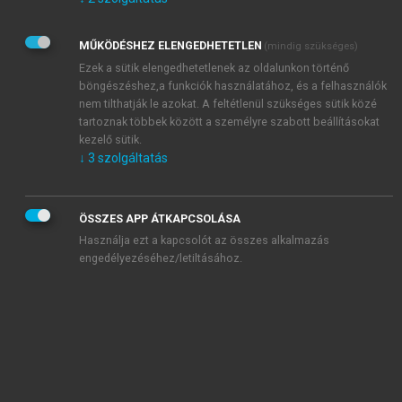
Kérek értesítést az Akadémiai Kiadó Zrt. újdonságairól,
akcióiról.
MŰKÖDÉSHEZ ELENGEDHETETLEN
(mindig szükséges)
Az
Adatkezelési tájékoztatóban
foglaltakat tudomásul
veszem és elfogadom.
Ezek a sütik elengedhetetlenek az oldalunkon történő
Az
Általános vásárlási feltételeket
, valamint a
szotar.net
és a
böngészéshez,a funkciók használatához, és a felhasználók
mersz.hu
oldalak licencszerződéseiben foglaltakat
nem tilthatják le azokat. A feltétlenül szükséges sütik közé
tudomásul veszem és elfogadom.
tartoznak többek között a személyre szabott beállításokat
kezelő sütik.
↓
3
szolgáltatás
KIPRÓBÁLOM
ÖSSZES APP ÁTKAPCSOLÁSA
Használja ezt a kapcsolót az összes alkalmazás
engedélyezéséhez/letiltásához.
MIÉRT ÉRDEMES A MERSZ ONLINE
OKOSKÖNYVTÁRAT HASZNÁLNI?