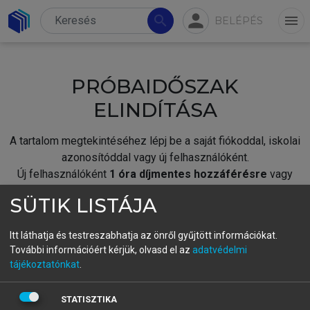
person
search
menu
BELÉPÉS
PRÓBAIDŐSZAK
ELINDÍTÁSA
A tartalom megtekintéséhez lépj be a saját fiókoddal, iskolai
azonosítóddal vagy új felhasználóként.
Új felhasználóként
1 óra díjmentes hozzáférésre
vagy
jogosult.
SÜTIK LISTÁJA
A próbaidőszak elindításához,
jelentkezz
be meglévő
fiókoddal,
vagy hozz létre új fiókot.
Itt láthatja és testreszabhatja az önről gyűjtött információkat.
További információért kérjük, olvasd el az
adatvédelmi
A regisztráció után a
próbaidőszak
automatikusan
elindul.
tájékoztatónkat
.
BELÉPÉS SAJÁT FIÓKKAL
STATISZTIKA