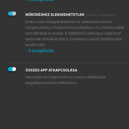
Kérek értesítést az Akadémiai Kiadó Zrt. újdonságairól,
akcióiról.
MŰKÖDÉSHEZ ELENGEDHETETLEN
(mindig szükséges)
Az
Adatkezelési tájékoztatóban
foglaltakat tudomásul
veszem és elfogadom.
Ezek a sütik elengedhetetlenek az oldalunkon történő
Az
Általános vásárlási feltételeket
, valamint a
szotar.net
és a
böngészéshez,a funkciók használatához, és a felhasználók
mersz.hu
oldalak licencszerződéseiben foglaltakat
nem tilthatják le azokat. A feltétlenül szükséges sütik közé
tudomásul veszem és elfogadom.
tartoznak többek között a személyre szabott beállításokat
kezelő sütik.
↓
3
szolgáltatás
KIPRÓBÁLOM
ÖSSZES APP ÁTKAPCSOLÁSA
Használja ezt a kapcsolót az összes alkalmazás
engedélyezéséhez/letiltásához.
MIÉRT ÉRDEMES A MERSZ ONLINE
OKOSKÖNYVTÁRAT HASZNÁLNI?