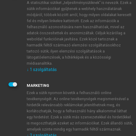
A statisztikai sütiket „teljesítménysütiknek” is nevezik. Ezek a
sütik információkat gyűjtenek a webhely használatának
módjáról, többek között arról, hogy milyen oldalakat keresett
ÚJ FIÓK LÉTREHOZÁSA
fel és milyen linkekre kattintott. Ezek az információk a
1 óra díjmentes hozzáférés
felhasználó azonosítására nem használhatóak, mivel az
adatok összesítettek és anonimizáltak. Céljuk kizárólag a
weboldal funkcióinak javítása. Ezek közé tartoznak a
E-MAIL-CÍM
harmadik féltől származó elemzési szolgáltatásokhoz
tartozó sütik; ilyen elemzési szolgáltatások a
látogatóelemzések, a hőtérképek és a közösségi
NÉV
médiaanalitika.
↓
1
szolgáltatás
JELSZÓ
MARKETING
Ezek a sütik nyomon követik a felhasználó online
tevékenységét. Az online tevékenységek megismerésével a
JELSZÓ ÚJRA
hirdetők relevánsabb reklámokat jeleníthetnek meg, és
korlátozhatják, hogy a felhasználó hány alkalommal láthat
egy hirdetést. Ezek a sütik más szervezetekkel és hirdetőkkel
is megoszthatják ezeket az információkat. Ezek állandó sütik,
Kérek értesítést a MeRSZ újdonságairól, akcióiról.
amelyek szinte mindig egy harmadik féltől származnak.
↓
2
szolgáltatás