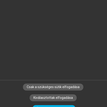
Jelöld meg a számodra fontos részeket, és
készíts
saját
jegyzeteket!
Egyéni előfizetéssel további
MeRSZ+ funkciókat
és
tartalmakat is elérhetsz.
Csak a szükséges sütik elfogadása
SZERZŐKNEK
CÉGEKNEK
KÖNYVTÁROSOKNAK
Kiválasztottak elfogadása
SZERKESZTÉSI ÉS LEKTORÁLÁSI ALAPELVEK