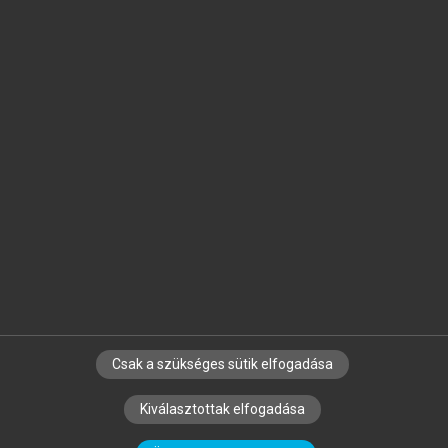
Jelöld meg a számodra fontos részeket, és
készíts
saját
jegyzeteket!
Egyéni előfizetéssel további
MeRSZ+ funkciókat
és
tartalmakat is elérhetsz.
Csak a szükséges sütik elfogadása
SZERZŐKNEK
CÉGEKNEK
KÖNYVTÁROSOKNAK
Kiválasztottak elfogadása
SZERKESZTÉSI ÉS LEKTORÁLÁSI ALAPELVEK