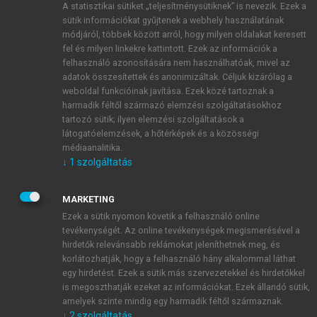
A statisztikai sütiket „teljesítménysütiknek” is nevezik. Ezek a
sütik információkat gyűjtenek a webhely használatának
módjáról, többek között arról, hogy milyen oldalakat keresett
ÚJ FIÓK LÉTREHOZÁSA
fel és milyen linkekre kattintott. Ezek az információk a
1 óra díjmentes hozzáférés
felhasználó azonosítására nem használhatóak, mivel az
adatok összesítettek és anonimizáltak. Céljuk kizárólag a
weboldal funkcióinak javítása. Ezek közé tartoznak a
E-MAIL-CÍM
harmadik féltől származó elemzési szolgáltatásokhoz
tartozó sütik; ilyen elemzési szolgáltatások a
látogatóelemzések, a hőtérképek és a közösségi
NÉV
médiaanalitika.
↓
1
szolgáltatás
JELSZÓ
MARKETING
Ezek a sütik nyomon követik a felhasználó online
tevékenységét. Az online tevékenységek megismerésével a
JELSZÓ ÚJRA
hirdetők relevánsabb reklámokat jeleníthetnek meg, és
korlátozhatják, hogy a felhasználó hány alkalommal láthat
egy hirdetést. Ezek a sütik más szervezetekkel és hirdetőkkel
is megoszthatják ezeket az információkat. Ezek állandó sütik,
Kérek értesítést a MeRSZ újdonságairól, akcióiról.
amelyek szinte mindig egy harmadik féltől származnak.
↓
2
szolgáltatás