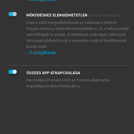
Kérek értesítést az Akadémiai Kiadó Zrt. újdonságairól,
akcióiról.
MŰKÖDÉSHEZ ELENGEDHETETLEN
(mindig szükséges)
Az
Adatkezelési tájékoztatóban
foglaltakat tudomásul
veszem és elfogadom.
Ezek a sütik elengedhetetlenek az oldalunkon történő
Az
Általános vásárlási feltételeket
, valamint a
szotar.net
és a
böngészéshez,a funkciók használatához, és a felhasználók
mersz.hu
oldalak licencszerződéseiben foglaltakat
nem tilthatják le azokat. A feltétlenül szükséges sütik közé
tudomásul veszem és elfogadom.
tartoznak többek között a személyre szabott beállításokat
kezelő sütik.
↓
3
szolgáltatás
KIPRÓBÁLOM
ÖSSZES APP ÁTKAPCSOLÁSA
Használja ezt a kapcsolót az összes alkalmazás
engedélyezéséhez/letiltásához.
MIÉRT ÉRDEMES A MERSZ ONLINE
OKOSKÖNYVTÁRAT HASZNÁLNI?