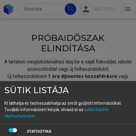
person
search
menu
BELÉPÉS
PRÓBAIDŐSZAK
ELINDÍTÁSA
A tartalom megtekintéséhez lépj be a saját fiókoddal, iskolai
azonosítóddal vagy új felhasználóként.
Új felhasználóként
1 óra díjmentes hozzáférésre
vagy
jogosult.
SÜTIK LISTÁJA
A próbaidőszak elindításához,
jelentkezz
be meglévő
fiókoddal,
vagy hozz létre új fiókot.
Itt láthatja és testreszabhatja az önről gyűjtött információkat.
További információért kérjük, olvasd el az
adatvédelmi
A regisztráció után a
próbaidőszak
automatikusan
elindul.
tájékoztatónkat
.
BELÉPÉS SAJÁT FIÓKKAL
STATISZTIKA