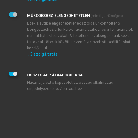
Kérek értesítést az Akadémiai Kiadó Zrt. újdonságairól,
akcióiról.
MŰKÖDÉSHEZ ELENGEDHETETLEN
(mindig szükséges)
Az
Adatkezelési tájékoztatóban
foglaltakat tudomásul
veszem és elfogadom.
Ezek a sütik elengedhetetlenek az oldalunkon történő
Az
Általános vásárlási feltételeket
, valamint a
szotar.net
és a
böngészéshez,a funkciók használatához, és a felhasználók
mersz.hu
oldalak licencszerződéseiben foglaltakat
nem tilthatják le azokat. A feltétlenül szükséges sütik közé
tudomásul veszem és elfogadom.
tartoznak többek között a személyre szabott beállításokat
kezelő sütik.
↓
3
szolgáltatás
KIPRÓBÁLOM
ÖSSZES APP ÁTKAPCSOLÁSA
Használja ezt a kapcsolót az összes alkalmazás
engedélyezéséhez/letiltásához.
MIÉRT ÉRDEMES A MERSZ ONLINE
OKOSKÖNYVTÁRAT HASZNÁLNI?