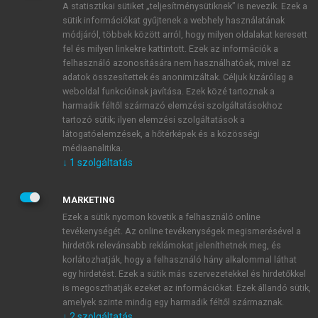
A statisztikai sütiket „teljesítménysütiknek” is nevezik. Ezek a
sütik információkat gyűjtenek a webhely használatának
módjáról, többek között arról, hogy milyen oldalakat keresett
ÚJ FIÓK LÉTREHOZÁSA
fel és milyen linkekre kattintott. Ezek az információk a
1 óra díjmentes hozzáférés
felhasználó azonosítására nem használhatóak, mivel az
adatok összesítettek és anonimizáltak. Céljuk kizárólag a
weboldal funkcióinak javítása. Ezek közé tartoznak a
E-MAIL-CÍM
harmadik féltől származó elemzési szolgáltatásokhoz
tartozó sütik; ilyen elemzési szolgáltatások a
látogatóelemzések, a hőtérképek és a közösségi
NÉV
médiaanalitika.
↓
1
szolgáltatás
JELSZÓ
MARKETING
Ezek a sütik nyomon követik a felhasználó online
tevékenységét. Az online tevékenységek megismerésével a
JELSZÓ ÚJRA
hirdetők relevánsabb reklámokat jeleníthetnek meg, és
korlátozhatják, hogy a felhasználó hány alkalommal láthat
egy hirdetést. Ezek a sütik más szervezetekkel és hirdetőkkel
is megoszthatják ezeket az információkat. Ezek állandó sütik,
Kérek értesítést a MeRSZ újdonságairól, akcióiról.
amelyek szinte mindig egy harmadik féltől származnak.
↓
2
szolgáltatás