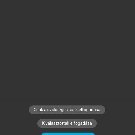
Jelöld meg a számodra fontos részeket, és
készíts
saját
jegyzeteket!
Egyéni előfizetéssel további
MeRSZ+ funkciókat
és
tartalmakat is elérhetsz.
Csak a szükséges sütik elfogadása
SZERZŐKNEK
CÉGEKNEK
KÖNYVTÁROSOKNAK
Kiválasztottak elfogadása
SZERKESZTÉSI ÉS LEKTORÁLÁSI ALAPELVEK