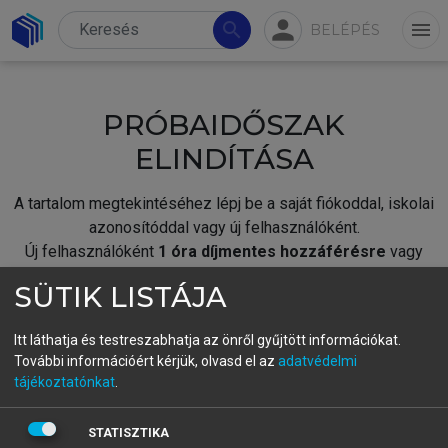
person
search
menu
BELÉPÉS
PRÓBAIDŐSZAK
ELINDÍTÁSA
A tartalom megtekintéséhez lépj be a saját fiókoddal, iskolai
azonosítóddal vagy új felhasználóként.
Új felhasználóként
1 óra díjmentes hozzáférésre
vagy
jogosult.
SÜTIK LISTÁJA
A próbaidőszak elindításához,
jelentkezz
be meglévő
fiókoddal,
vagy hozz létre új fiókot.
Itt láthatja és testreszabhatja az önről gyűjtött információkat.
További információért kérjük, olvasd el az
adatvédelmi
A regisztráció után a
próbaidőszak
automatikusan
elindul.
tájékoztatónkat
.
BELÉPÉS SAJÁT FIÓKKAL
STATISZTIKA