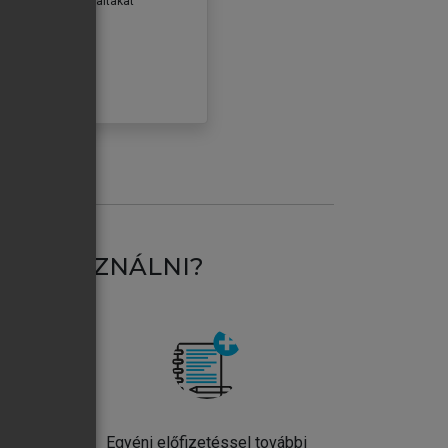
erződéseiben foglaltakat
ogadom.
ÓBÁLOM
AT HASZNÁLNI?
ntos
Egyéni előfizetéssel további