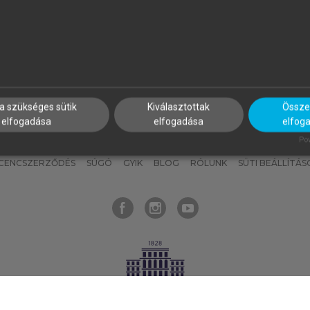
nyokat, hogy bármikor azonnal
részeket, és
készíts
saj
hozzájuk férhess!
jegyzeteket!
a szükséges sütik
Kiválasztottak
Összes
elfogadása
elfogadása
elfog
KNAK
SZERKESZTÉSI ÉS LEKTORÁLÁSI ALAPELVEK
MI – ÁLTALÁNOS
Pow
ICENCSZERZŐDÉS
SÚGÓ
GYIK
BLOG
RÓLUNK
SÜTI BEÁLLÍTÁS