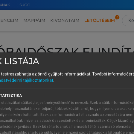
KNAK
SÚGÓ
VENCEIM
MAPPÁIM
KIVONATAIM
LETÖLTÉSEIM
ÓBAIDŐSZAK ELINDÍT
 LISTÁJA
intéséhez lépj be a saját fiókoddal, iskolai azonosítóddal vagy ú
és testreszabhatja az önről gyűjtött információkat.
További információért 
Új felhasználóként
1 óra díjmentes hozzáférésre
vagy jogosult
adatvédelmi tájékoztatónkat
.
k elindításához,
jelentkezz
be meglévő fiókoddal,
vagy hozz lé
A regisztráció után a
próbaidőszak
automatikusan
elindul.
TATISZTIKA
 statisztikai sütiket „teljesítménysütiknek” is nevezik. Ezek a sütik információka
ebhely használatának módjáról, többek között arról, hogy milyen oldalakat kere
ilyen linkekre kattintott. Ezek az információk a felhasználó azonosítására nem
ÚJ FIÓK 
ÁT FIÓKKAL
asználhatóak, mivel az adatok összesítettek és anonimizáltak. Céljuk kizáróla
1 óra díjme
unkcióinak javítása. Ezek közé tartoznak a harmadik féltől származó elemzési
zolgáltatásokhoz tartozó sütik; ilyen elemzési szolgáltatások a látogatóelemz