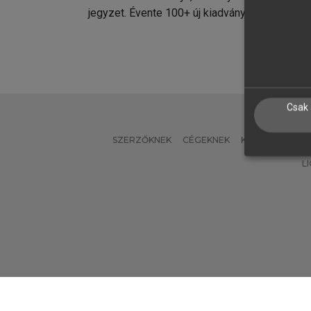
jegyzet. Évente 100+ új kiadvány.
kiadvá
Csak 
SZERZŐKNEK
CÉGEKNEK
KÖNYVTÁROSO
L
Verzió: 2.7.2