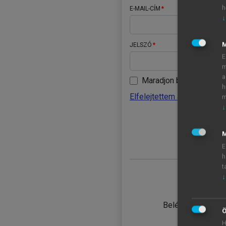
h
E-MAIL-CÍM
↓
JELSZÓ
E
m
a
Maradjon belépve
h
Elfelejtettem a jelszavamat
m
↓
BELÉ
M
E
h
t
↓
TANULÓ
Belépés intézmén
Ö
H