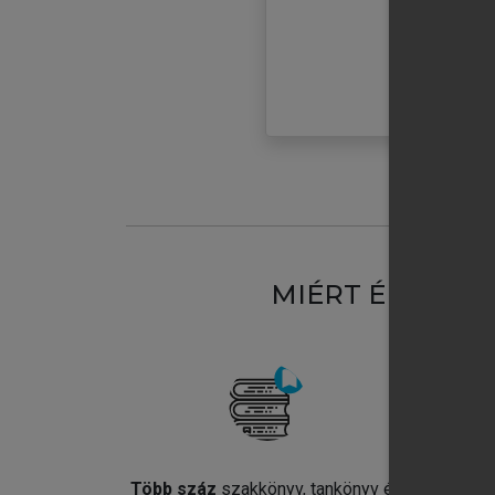
MIÉRT ÉRDEME
Több száz
szakkönyv, tankönyv és
Jel