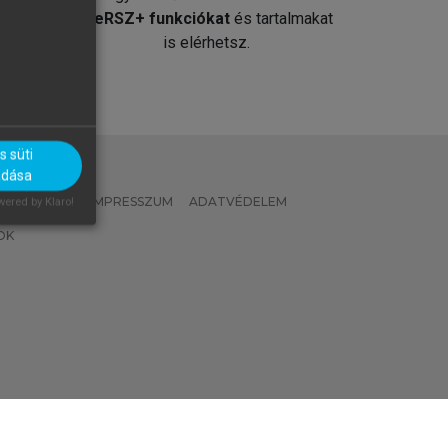
át
MeRSZ+ funkciókat
és tartalmakat
is elérhetsz.
 süti
adása
 IRÁNYELVEK
IMPRESSZUM
ADATVÉDELEM
ered by Klaro!
OK