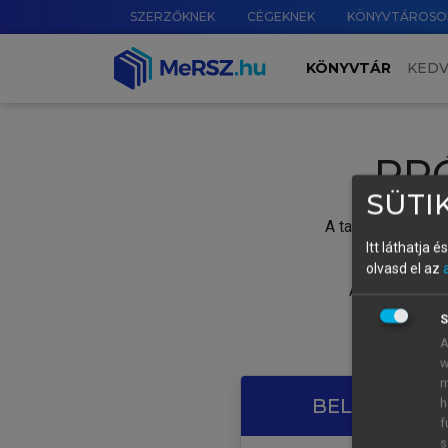
SZERZŐKNEK
CÉGEKNEK
KÖNYVTÁROSO
KÖNYVTÁR
KED
PR
SÜTIK
A tartalom megtek
Itt láthatja 
olvasd el az
A próbaidősza
S
A
w
m
BELÉPÉS SAJ
h
f
s