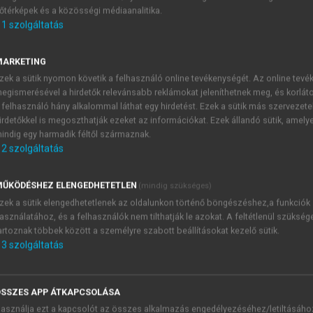
őtérképek és a közösségi médiaanalitika.
E-MAIL-CÍM
1
szolgáltatás
MARKETING
NÉV
zek a sütik nyomon követik a felhasználó online tevékenységét. Az online tev
egismerésével a hirdetők relevánsabb reklámokat jeleníthetnek meg, és korlát
 felhasználó hány alkalommal láthat egy hirdetést. Ezek a sütik más szervezete
JELSZÓ
irdetőkkel is megoszthatják ezeket az információkat. Ezek állandó sütik, amely
indig egy harmadik féltől származnak.
2
szolgáltatás
JELSZÓ ÚJRA
PÉS
ŰKÖDÉSHEZ ELENGEDHETETLEN
(mindig szükséges)
zek a sütik elengedhetetlenek az oldalunkon történő böngészéshez,a funkciók
asználatához, és a felhasználók nem tilthatják le azokat. A feltétlenül szükség
Kérek értesítést a MeRSZ új
artoznak többek között a személyre szabott beállításokat kezelő sütik.
Kérek értesítést az Akadémi
3
szolgáltatás
akcióiról.
 VAGY?
Az
Adatkezelési tájékozta
yi azonosítóval
veszem és elfogadom.
SSZES APP ÁTKAPCSOLÁSA
Az
Általános vásárlási felt
asználja ezt a kapcsolót az összes alkalmazás engedélyezéséhez/letiltásáho