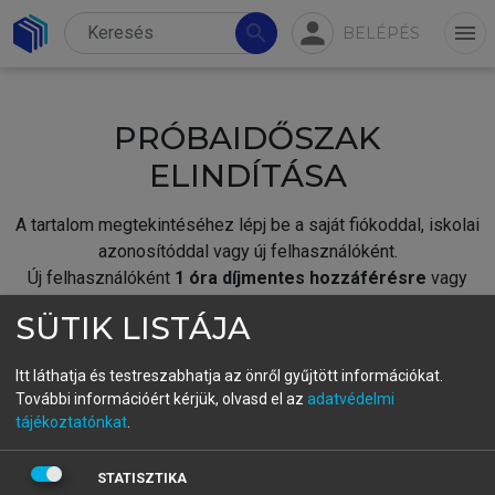
person
search
menu
BELÉPÉS
PRÓBAIDŐSZAK
ELINDÍTÁSA
A tartalom megtekintéséhez lépj be a saját fiókoddal, iskolai
azonosítóddal vagy új felhasználóként.
Új felhasználóként
1 óra díjmentes hozzáférésre
vagy
jogosult.
SÜTIK LISTÁJA
A próbaidőszak elindításához,
jelentkezz
be meglévő
fiókoddal,
vagy hozz létre új fiókot.
Itt láthatja és testreszabhatja az önről gyűjtött információkat.
További információért kérjük, olvasd el az
adatvédelmi
A regisztráció után a
próbaidőszak
automatikusan
elindul.
tájékoztatónkat
.
BELÉPÉS SAJÁT FIÓKKAL
STATISZTIKA