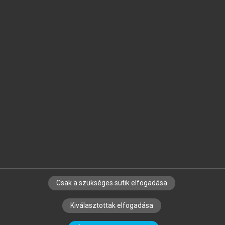
Jelöld meg a számodra fontos részeket, és
készíts
saját
jegyzeteket!
Egyéni előfizetéssel további
MeRSZ+ funkciókat
és
tartalmakat is elérhetsz.
Csak a szükséges sütik elfogadása
SZERZŐKNEK
CÉGEKNEK
KÖNYVTÁROSOKNAK
Kiválasztottak elfogadása
SZERKESZTÉSI ÉS LEKTORÁLÁSI ALAPELVEK