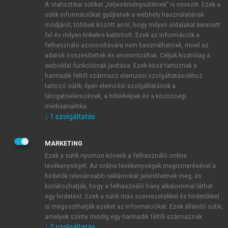
A statisztikai sütiket „teljesítménysütiknek” is nevezik. Ezek a
sütik információkat gyűjtenek a webhely használatának
módjáról, többek között arról, hogy milyen oldalakat keresett
ÚJ FIÓK LÉTREHOZÁSA
fel és milyen linkekre kattintott. Ezek az információk a
1 óra díjmentes hozzáférés
felhasználó azonosítására nem használhatóak, mivel az
adatok összesítettek és anonimizáltak. Céljuk kizárólag a
weboldal funkcióinak javítása. Ezek közé tartoznak a
E-MAIL-CÍM
harmadik féltől származó elemzési szolgáltatásokhoz
tartozó sütik; ilyen elemzési szolgáltatások a
látogatóelemzések, a hőtérképek és a közösségi
NÉV
médiaanalitika.
↓
1
szolgáltatás
JELSZÓ
MARKETING
Ezek a sütik nyomon követik a felhasználó online
tevékenységét. Az online tevékenységek megismerésével a
JELSZÓ ÚJRA
hirdetők relevánsabb reklámokat jeleníthetnek meg, és
korlátozhatják, hogy a felhasználó hány alkalommal láthat
egy hirdetést. Ezek a sütik más szervezetekkel és hirdetőkkel
is megoszthatják ezeket az információkat. Ezek állandó sütik,
Kérek értesítést a MeRSZ újdonságairól, akcióiról.
amelyek szinte mindig egy harmadik féltől származnak.
↓
2
szolgáltatás