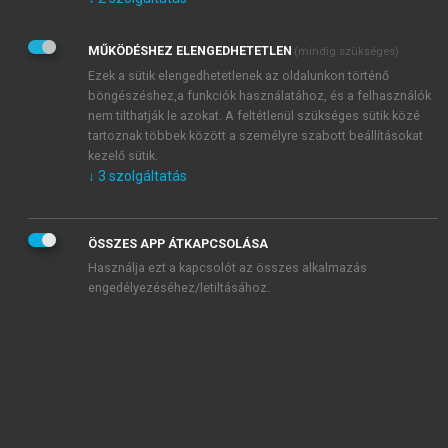
Kérek értesítést az Akadémiai Kiadó Zrt. újdonságairól,
akcióiról.
MŰKÖDÉSHEZ ELENGEDHETETLEN
(mindig szükséges)
Az
Adatkezelési tájékoztatóban
foglaltakat tudomásul
veszem és elfogadom.
Ezek a sütik elengedhetetlenek az oldalunkon történő
Az
Általános vásárlási feltételeket
, valamint a
szotar.net
és a
böngészéshez,a funkciók használatához, és a felhasználók
mersz.hu
oldalak licencszerződéseiben foglaltakat
nem tilthatják le azokat. A feltétlenül szükséges sütik közé
tudomásul veszem és elfogadom.
tartoznak többek között a személyre szabott beállításokat
kezelő sütik.
↓
3
szolgáltatás
KIPRÓBÁLOM
ÖSSZES APP ÁTKAPCSOLÁSA
Használja ezt a kapcsolót az összes alkalmazás
engedélyezéséhez/letiltásához.
MIÉRT ÉRDEMES A MERSZ ONLINE
OKOSKÖNYVTÁRAT HASZNÁLNI?