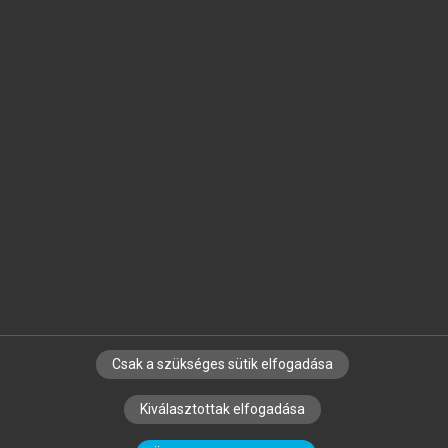
Jelöld meg a számodra fontos részeket, és
készíts
saját
jegyzeteket!
Egyéni előfizetéssel további
MeRSZ+ funkciókat
és
tartalmakat is elérhetsz.
Csak a szükséges sütik elfogadása
SZERZŐKNEK
CÉGEKNEK
KÖNYVTÁROSOKNAK
Kiválasztottak elfogadása
SZERKESZTÉSI ÉS LEKTORÁLÁSI ALAPELVEK