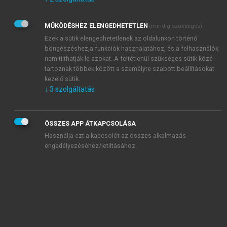
Kérek értesítést az Akadémiai Kiadó Zrt. újdonságairól,
akcióiról.
MŰKÖDÉSHEZ ELENGEDHETETLEN
(mindig szükséges)
Az
Adatkezelési tájékoztatóban
foglaltakat tudomásul
veszem és elfogadom.
Ezek a sütik elengedhetetlenek az oldalunkon történő
Az
Általános vásárlási feltételeket
, valamint a
szotar.net
és a
böngészéshez,a funkciók használatához, és a felhasználók
mersz.hu
oldalak licencszerződéseiben foglaltakat
nem tilthatják le azokat. A feltétlenül szükséges sütik közé
tudomásul veszem és elfogadom.
tartoznak többek között a személyre szabott beállításokat
kezelő sütik.
↓
3
szolgáltatás
KIPRÓBÁLOM
ÖSSZES APP ÁTKAPCSOLÁSA
Használja ezt a kapcsolót az összes alkalmazás
engedélyezéséhez/letiltásához.
MIÉRT ÉRDEMES A MERSZ ONLINE
OKOSKÖNYVTÁRAT HASZNÁLNI?