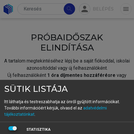
person
search
menu
BELÉPÉS
PRÓBAIDŐSZAK
ELINDÍTÁSA
A tartalom megtekintéséhez lépj be a saját fiókoddal, iskolai
azonosítóddal vagy új felhasználóként.
Új felhasználóként
1 óra díjmentes hozzáférésre
vagy
jogosult.
SÜTIK LISTÁJA
A próbaidőszak elindításához,
jelentkezz
be meglévő
fiókoddal,
vagy hozz létre új fiókot.
Itt láthatja és testreszabhatja az önről gyűjtött információkat.
További információért kérjük, olvasd el az
adatvédelmi
A regisztráció után a
próbaidőszak
automatikusan
elindul.
tájékoztatónkat
.
BELÉPÉS SAJÁT FIÓKKAL
STATISZTIKA