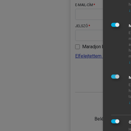
h
E-MAIL-CÍM
↓
JELSZÓ
E
m
a
Maradjon belépve
h
Elfelejtettem a jelszavamat
m
↓
BELÉ
M
E
h
t
↓
TANULÓ
Belépés intézmén
Ö
H