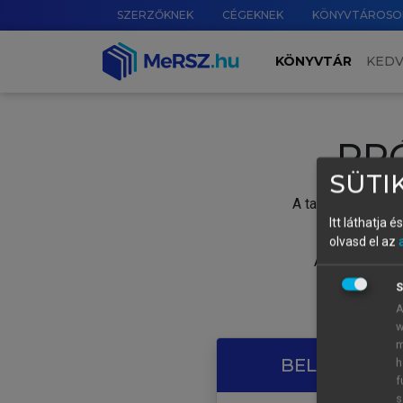
SZERZŐKNEK
CÉGEKNEK
KÖNYVTÁROSO
KÖNYVTÁR
KED
PR
SÜTIK
A tartalom megtek
Itt láthatja 
olvasd el az
A próbaidősza
S
A
w
m
BELÉPÉS SAJ
h
f
s