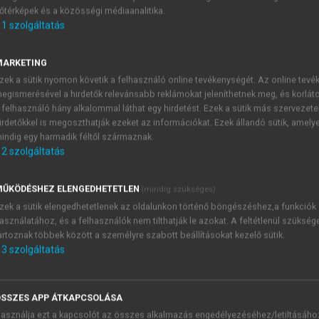
őtérképek és a közösségi médiaanalitika.
E-MAIL-CÍM
1
szolgáltatás
MARKETING
NÉV
zek a sütik nyomon követik a felhasználó online tevékenységét. Az online tev
egismerésével a hirdetők relevánsabb reklámokat jeleníthetnek meg, és korlát
 felhasználó hány alkalommal láthat egy hirdetést. Ezek a sütik más szervezete
JELSZÓ
irdetőkkel is megoszthatják ezeket az információkat. Ezek állandó sütik, amely
indig egy harmadik féltől származnak.
2
szolgáltatás
JELSZÓ ÚJRA
PÉS
ŰKÖDÉSHEZ ELENGEDHETETLEN
(mindig szükséges)
zek a sütik elengedhetetlenek az oldalunkon történő böngészéshez,a funkciók
asználatához, és a felhasználók nem tilthatják le azokat. A feltétlenül szükség
Kérek értesítést a MeRSZ új
artoznak többek között a személyre szabott beállításokat kezelő sütik.
Kérek értesítést az Akadémi
3
szolgáltatás
akcióiról.
 VAGY?
Az
Adatkezelési tájékozta
yi azonosítóval
veszem és elfogadom.
SSZES APP ÁTKAPCSOLÁSA
Az
Általános vásárlási felt
asználja ezt a kapcsolót az összes alkalmazás engedélyezéséhez/letiltásáho