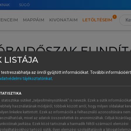
KNAK
SÚGÓ
VENCEIM
MAPPÁIM
KIVONATAIM
LETÖLTÉSEIM
ÓBAIDŐSZAK ELINDÍT
 LISTÁJA
intéséhez lépj be a saját fiókoddal, iskolai azonosítóddal vagy ú
és testreszabhatja az önről gyűjtött információkat.
További információért 
Új felhasználóként
1 óra díjmentes hozzáférésre
vagy jogosult
adatvédelmi tájékoztatónkat
.
k elindításához,
jelentkezz
be meglévő fiókoddal,
vagy hozz lé
A regisztráció után a
próbaidőszak
automatikusan
elindul.
TATISZTIKA
 statisztikai sütiket „teljesítménysütiknek” is nevezik. Ezek a sütik információka
ebhely használatának módjáról, többek között arról, hogy milyen oldalakat kere
ilyen linkekre kattintott. Ezek az információk a felhasználó azonosítására nem
ÚJ FIÓK 
ÁT FIÓKKAL
asználhatóak, mivel az adatok összesítettek és anonimizáltak. Céljuk kizáróla
1 óra díjme
unkcióinak javítása. Ezek közé tartoznak a harmadik féltől származó elemzési
zolgáltatásokhoz tartozó sütik; ilyen elemzési szolgáltatások a látogatóelemz