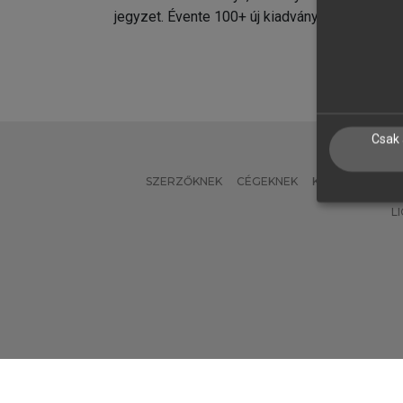
jegyzet. Évente 100+ új kiadvány.
kiadvá
Csak 
SZERZŐKNEK
CÉGEKNEK
KÖNYVTÁROSO
L
Verzió: 2.7.2