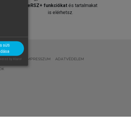
át
MeRSZ+ funkciókat
és tartalmakat
is elérhetsz.
 süti
adása
 IRÁNYELVEK
IMPRESSZUM
ADATVÉDELEM
ered by Klaro!
OK