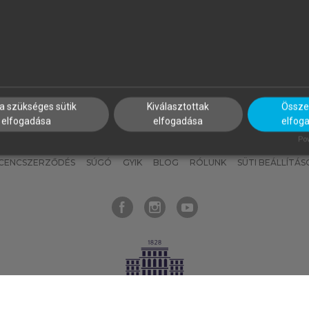
nyokat, hogy bármikor azonnal
részeket, és
készíts
saj
hozzájuk férhess!
jegyzeteket!
a szükséges sütik
Kiválasztottak
Összes
elfogadása
elfogadása
elfog
KNAK
SZERKESZTÉSI ÉS LEKTORÁLÁSI ALAPELVEK
MI – ÁLTALÁNOS
Pow
ICENCSZERZŐDÉS
SÚGÓ
GYIK
BLOG
RÓLUNK
SÜTI BEÁLLÍTÁS