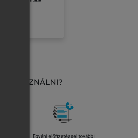
erződéseiben foglaltakat
ogadom.
ÓBÁLOM
AT HASZNÁLNI?
ntos
Egyéni előfizetéssel további