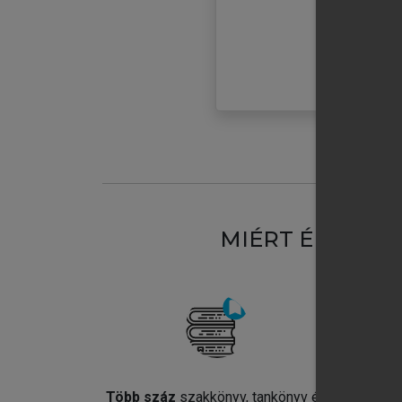
MIÉRT ÉRDEME
Több száz
szakkönyv, tankönyv és
Jel