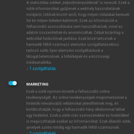
A statisztikai sütiket „teljesítménysütiknek” is nevezik. Ezek a
sütik információkat gyűjtenek a webhely használatának
módjáról, többek között arról, hogy milyen oldalakat keresett
ÚJ FIÓK LÉTREHOZÁSA
fel és milyen linkekre kattintott. Ezek az információk a
1 óra díjmentes hozzáférés
felhasználó azonosítására nem használhatóak, mivel az
adatok összesítettek és anonimizáltak. Céljuk kizárólag a
weboldal funkcióinak javítása. Ezek közé tartoznak a
E-MAIL-CÍM
harmadik féltől származó elemzési szolgáltatásokhoz
tartozó sütik; ilyen elemzési szolgáltatások a
látogatóelemzések, a hőtérképek és a közösségi
NÉV
médiaanalitika.
↓
1
szolgáltatás
JELSZÓ
MARKETING
Ezek a sütik nyomon követik a felhasználó online
tevékenységét. Az online tevékenységek megismerésével a
JELSZÓ ÚJRA
hirdetők relevánsabb reklámokat jeleníthetnek meg, és
korlátozhatják, hogy a felhasználó hány alkalommal láthat
egy hirdetést. Ezek a sütik más szervezetekkel és hirdetőkkel
is megoszthatják ezeket az információkat. Ezek állandó sütik,
Kérek értesítést a MeRSZ újdonságairól, akcióiról.
amelyek szinte mindig egy harmadik féltől származnak.
↓
2
szolgáltatás