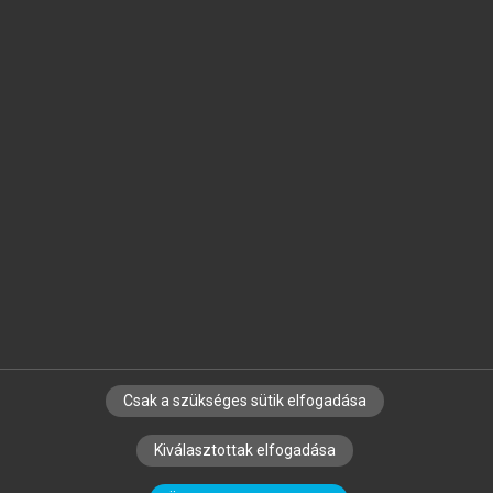
Jelöld meg a számodra fontos részeket, és
készíts
saját
jegyzeteket!
Egyéni előfizetéssel további
MeRSZ+ funkciókat
és
tartalmakat is elérhetsz.
Csak a szükséges sütik elfogadása
SZERZŐKNEK
CÉGEKNEK
KÖNYVTÁROSOKNAK
Kiválasztottak elfogadása
SZERKESZTÉSI ÉS LEKTORÁLÁSI ALAPELVEK