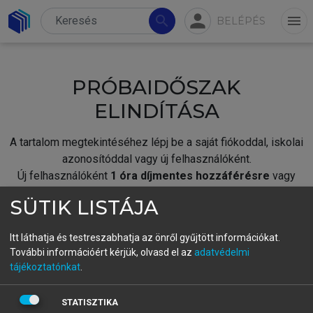
person
search
menu
BELÉPÉS
PRÓBAIDŐSZAK
ELINDÍTÁSA
A tartalom megtekintéséhez lépj be a saját fiókoddal, iskolai
azonosítóddal vagy új felhasználóként.
Új felhasználóként
1 óra díjmentes hozzáférésre
vagy
jogosult.
SÜTIK LISTÁJA
A próbaidőszak elindításához,
jelentkezz
be meglévő
fiókoddal,
vagy hozz létre új fiókot.
Itt láthatja és testreszabhatja az önről gyűjtött információkat.
További információért kérjük, olvasd el az
adatvédelmi
A regisztráció után a
próbaidőszak
automatikusan
elindul.
tájékoztatónkat
.
BELÉPÉS SAJÁT FIÓKKAL
STATISZTIKA