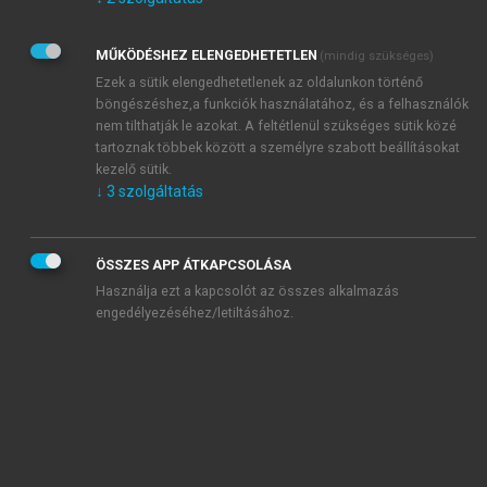
Kérek értesítést az Akadémiai Kiadó Zrt. újdonságairól,
akcióiról.
MŰKÖDÉSHEZ ELENGEDHETETLEN
(mindig szükséges)
Az
Adatkezelési tájékoztatóban
foglaltakat tudomásul
veszem és elfogadom.
Ezek a sütik elengedhetetlenek az oldalunkon történő
Az
Általános vásárlási feltételeket
, valamint a
szotar.net
és a
böngészéshez,a funkciók használatához, és a felhasználók
mersz.hu
oldalak licencszerződéseiben foglaltakat
nem tilthatják le azokat. A feltétlenül szükséges sütik közé
tudomásul veszem és elfogadom.
tartoznak többek között a személyre szabott beállításokat
kezelő sütik.
↓
3
szolgáltatás
KIPRÓBÁLOM
ÖSSZES APP ÁTKAPCSOLÁSA
Használja ezt a kapcsolót az összes alkalmazás
engedélyezéséhez/letiltásához.
MIÉRT ÉRDEMES A MERSZ ONLINE
OKOSKÖNYVTÁRAT HASZNÁLNI?