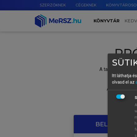
SZERZŐKNEK
CÉGEKNEK
KÖNYVTÁROSO
KÖNYVTÁR
KED
PR
SÜTIK
A tartalom megtek
Itt láthatja 
olvasd el az
A próbaidősza
S
A
w
m
BELÉPÉS SAJ
h
f
s