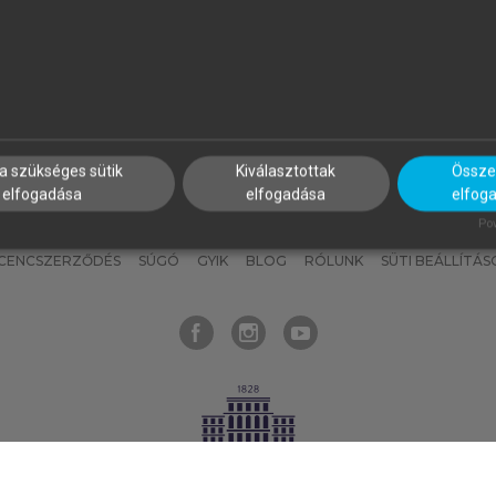
nyokat, hogy bármikor azonnal
részeket, és
készíts
saj
hozzájuk férhess!
jegyzeteket!
a szükséges sütik
Kiválasztottak
Összes
elfogadása
elfogadása
elfog
KNAK
SZERKESZTÉSI ÉS LEKTORÁLÁSI ALAPELVEK
MI – ÁLTALÁNOS
Pow
ICENCSZERZŐDÉS
SÚGÓ
GYIK
BLOG
RÓLUNK
SÜTI BEÁLLÍTÁS