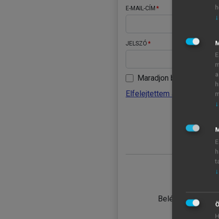
h
E-MAIL-CÍM
↓
JELSZÓ
E
m
a
Maradjon belépve
h
Elfelejtettem a jelszavamat
m
↓
BELÉ
M
E
h
t
↓
TANULÓ
Belépés intézmén
Ö
H