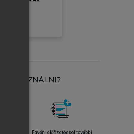
erződéseiben foglaltakat
ogadom.
ÓBÁLOM
AT HASZNÁLNI?
ntos
Egyéni előfizetéssel további