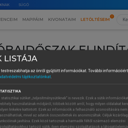
KNAK
SÚGÓ
VENCEIM
MAPPÁIM
KIVONATAIM
LETÖLTÉSEIM
ÓBAIDŐSZAK ELINDÍT
 LISTÁJA
intéséhez lépj be a saját fiókoddal, iskolai azonosítóddal vagy ú
és testreszabhatja az önről gyűjtött információkat.
További információért 
Új felhasználóként
1 óra díjmentes hozzáférésre
vagy jogosult
adatvédelmi tájékoztatónkat
.
k elindításához,
jelentkezz
be meglévő fiókoddal,
vagy hozz lé
A regisztráció után a
próbaidőszak
automatikusan
elindul.
TATISZTIKA
 statisztikai sütiket „teljesítménysütiknek” is nevezik. Ezek a sütik információka
ebhely használatának módjáról, többek között arról, hogy milyen oldalakat kere
ilyen linkekre kattintott. Ezek az információk a felhasználó azonosítására nem
ÚJ FIÓK 
ÁT FIÓKKAL
asználhatóak, mivel az adatok összesítettek és anonimizáltak. Céljuk kizáróla
1 óra díjme
unkcióinak javítása. Ezek közé tartoznak a harmadik féltől származó elemzési
zolgáltatásokhoz tartozó sütik; ilyen elemzési szolgáltatások a látogatóelemz