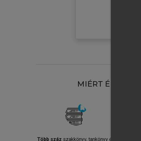
MIÉRT ÉRDEME
Több száz
szakkönyv, tankönyv és
Jel