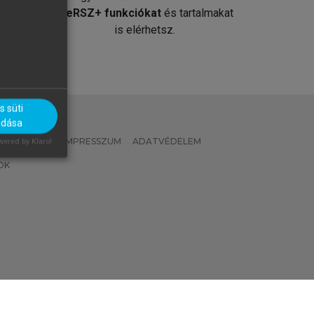
át
MeRSZ+ funkciókat
és tartalmakat
is elérhetsz.
 süti
adása
 IRÁNYELVEK
IMPRESSZUM
ADATVÉDELEM
ered by Klaro!
OK