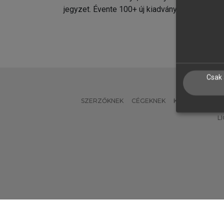
jegyzet. Évente 100+ új kiadvány.
kiadvá
Csak 
SZERZŐKNEK
CÉGEKNEK
KÖNYVTÁROSO
L
Verzió: 2.7.2