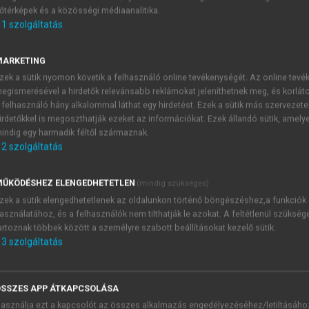
őtérképek és a közösségi médiaanalitika.
E-MAIL-CÍM
1
szolgáltatás
MARKETING
NÉV
zek a sütik nyomon követik a felhasználó online tevékenységét. Az online tev
egismerésével a hirdetők relevánsabb reklámokat jeleníthetnek meg, és korlát
 felhasználó hány alkalommal láthat egy hirdetést. Ezek a sütik más szervezete
JELSZÓ
irdetőkkel is megoszthatják ezeket az információkat. Ezek állandó sütik, amely
indig egy harmadik féltől származnak.
2
szolgáltatás
JELSZÓ ÚJRA
PÉS
ŰKÖDÉSHEZ ELENGEDHETETLEN
(mindig szükséges)
zek a sütik elengedhetetlenek az oldalunkon történő böngészéshez,a funkciók
asználatához, és a felhasználók nem tilthatják le azokat. A feltétlenül szükség
Kérek értesítést a MeRSZ új
artoznak többek között a személyre szabott beállításokat kezelő sütik.
Kérek értesítést az Akadémi
3
szolgáltatás
akcióiról.
 VAGY?
Az
Adatkezelési tájékozta
yi azonosítóval
veszem és elfogadom.
SSZES APP ÁTKAPCSOLÁSA
Az
Általános vásárlási felt
asználja ezt a kapcsolót az összes alkalmazás engedélyezéséhez/letiltásáho