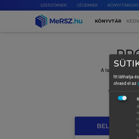
SZERZŐKNEK
CÉGEKNEK
KÖNYVTÁROSO
KÖNYVTÁR
KED
PR
SÜTIK
A tartalom megtek
Itt láthatja 
olvasd el az
A próbaidősza
S
A
w
m
BELÉPÉS SAJ
h
f
s