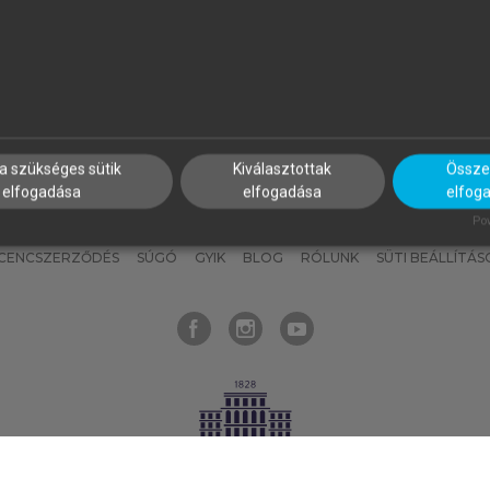
nyokat, hogy bármikor azonnal
részeket, és
készíts
saj
hozzájuk férhess!
jegyzeteket!
a szükséges sütik
Kiválasztottak
Összes
elfogadása
elfogadása
elfog
KNAK
SZERKESZTÉSI ÉS LEKTORÁLÁSI ALAPELVEK
MI – ÁLTALÁNOS
Pow
ICENCSZERZŐDÉS
SÚGÓ
GYIK
BLOG
RÓLUNK
SÜTI BEÁLLÍTÁS