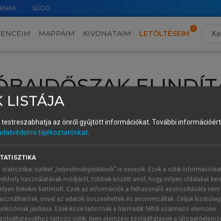
KNAK
SÚGÓ
VENCEIM
MAPPÁIM
KIVONATAIM
LETÖLTÉSEIM
ÓBAIDŐSZAK ELINDÍT
 LISTÁJA
intéséhez lépj be a saját fiókoddal, iskolai azonosítóddal vagy ú
és testreszabhatja az önről gyűjtött információkat.
További információért 
Új felhasználóként
1 óra díjmentes hozzáférésre
vagy jogosult
adatvédelmi tájékoztatónkat
.
k elindításához,
jelentkezz
be meglévő fiókoddal,
vagy hozz lé
A regisztráció után a
próbaidőszak
automatikusan
elindul.
TATISZTIKA
 statisztikai sütiket „teljesítménysütiknek” is nevezik. Ezek a sütik információka
ebhely használatának módjáról, többek között arról, hogy milyen oldalakat kere
ilyen linkekre kattintott. Ezek az információk a felhasználó azonosítására nem
ÚJ FIÓK 
ÁT FIÓKKAL
asználhatóak, mivel az adatok összesítettek és anonimizáltak. Céljuk kizáróla
1 óra díjme
unkcióinak javítása. Ezek közé tartoznak a harmadik féltől származó elemzési
zolgáltatásokhoz tartozó sütik; ilyen elemzési szolgáltatások a látogatóelemz