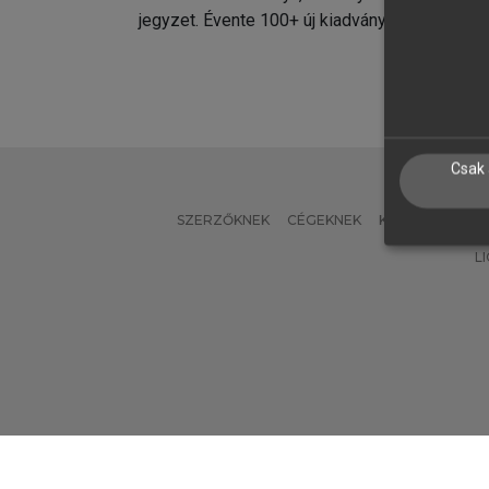
jegyzet. Évente 100+ új kiadvány.
kiadvá
Csak 
SZERZŐKNEK
CÉGEKNEK
KÖNYVTÁROSO
L
Verzió: 2.7.2