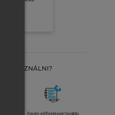
erződéseiben foglaltakat
ogadom.
ÓBÁLOM
AT HASZNÁLNI?
ntos
Egyéni előfizetéssel további