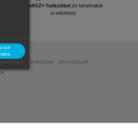
át
MeRSZ+ funkciókat
és tartalmakat
is elérhetsz.
 süti
adása
 IRÁNYELVEK
IMPRESSZUM
ADATVÉDELEM
ered by Klaro!
OK