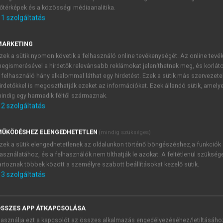
őtérképek és a közösségi médiaanalitika.
E-MAIL-CÍM
1
szolgáltatás
MARKETING
NÉV
zek a sütik nyomon követik a felhasználó online tevékenységét. Az online tev
egismerésével a hirdetők relevánsabb reklámokat jeleníthetnek meg, és korlát
 felhasználó hány alkalommal láthat egy hirdetést. Ezek a sütik más szervezete
JELSZÓ
irdetőkkel is megoszthatják ezeket az információkat. Ezek állandó sütik, amely
indig egy harmadik féltől származnak.
2
szolgáltatás
JELSZÓ ÚJRA
PÉS
ŰKÖDÉSHEZ ELENGEDHETETLEN
(mindig szükséges)
zek a sütik elengedhetetlenek az oldalunkon történő böngészéshez,a funkciók
asználatához, és a felhasználók nem tilthatják le azokat. A feltétlenül szükség
Kérek értesítést a MeRSZ új
artoznak többek között a személyre szabott beállításokat kezelő sütik.
Kérek értesítést az Akadémi
3
szolgáltatás
akcióiról.
 VAGY?
Az
Adatkezelési tájékozta
yi azonosítóval
veszem és elfogadom.
SSZES APP ÁTKAPCSOLÁSA
Az
Általános vásárlási felt
asználja ezt a kapcsolót az összes alkalmazás engedélyezéséhez/letiltásáho