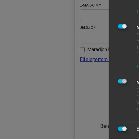
h
E-MAIL-CÍM
↓
JELSZÓ
E
m
a
Maradjon belépve
h
Elfelejtettem a jelszavamat
m
↓
BELÉ
M
E
h
t
↓
TANULÓ
Belépés intézmén
Ö
H