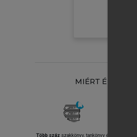
MIÉRT ÉRDEME
Több száz
szakkönyv, tankönyv és
Jel