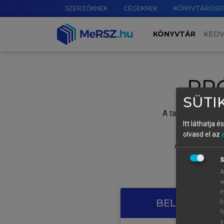
SZERZŐKNEK
CÉGEKNEK
KÖNYVTÁROSO
KÖNYVTÁR
KED
PR
SÜTIK
A tartalom megtek
Itt láthatja 
olvasd el az
A próbaidősza
S
A
w
m
BELÉPÉS SAJ
h
f
s