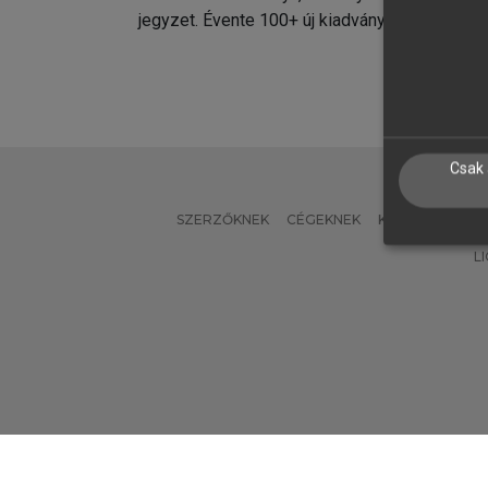
jegyzet. Évente 100+ új kiadvány.
kiadvá
Csak 
SZERZŐKNEK
CÉGEKNEK
KÖNYVTÁROSO
L
Verzió: 2.7.2