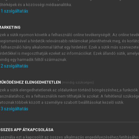
őtérképek és a közösségi médiaanalitika.
E-MAIL-CÍM
1
szolgáltatás
MARKETING
NÉV
zek a sütik nyomon követik a felhasználó online tevékenységét. Az online tev
egismerésével a hirdetők relevánsabb reklámokat jeleníthetnek meg, és korlát
 felhasználó hány alkalommal láthat egy hirdetést. Ezek a sütik más szervezete
JELSZÓ
irdetőkkel is megoszthatják ezeket az információkat. Ezek állandó sütik, amely
indig egy harmadik féltől származnak.
2
szolgáltatás
JELSZÓ ÚJRA
PÉS
ŰKÖDÉSHEZ ELENGEDHETETLEN
(mindig szükséges)
zek a sütik elengedhetetlenek az oldalunkon történő böngészéshez,a funkciók
asználatához, és a felhasználók nem tilthatják le azokat. A feltétlenül szükség
Kérek értesítést a MeRSZ új
artoznak többek között a személyre szabott beállításokat kezelő sütik.
Kérek értesítést az Akadémi
3
szolgáltatás
akcióiról.
 VAGY?
Az
Adatkezelési tájékozta
yi azonosítóval
veszem és elfogadom.
SSZES APP ÁTKAPCSOLÁSA
Az
Általános vásárlási felt
asználja ezt a kapcsolót az összes alkalmazás engedélyezéséhez/letiltásáho