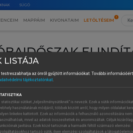
KNAK
SÚGÓ
VENCEIM
MAPPÁIM
KIVONATAIM
LETÖLTÉSEIM
ÓBAIDŐSZAK ELINDÍT
 LISTÁJA
intéséhez lépj be a saját fiókoddal, iskolai azonosítóddal vagy ú
és testreszabhatja az önről gyűjtött információkat.
További információért 
Új felhasználóként
1 óra díjmentes hozzáférésre
vagy jogosult
adatvédelmi tájékoztatónkat
.
k elindításához,
jelentkezz
be meglévő fiókoddal,
vagy hozz lé
A regisztráció után a
próbaidőszak
automatikusan
elindul.
TATISZTIKA
 statisztikai sütiket „teljesítménysütiknek” is nevezik. Ezek a sütik információka
ebhely használatának módjáról, többek között arról, hogy milyen oldalakat kere
ilyen linkekre kattintott. Ezek az információk a felhasználó azonosítására nem
ÚJ FIÓK 
ÁT FIÓKKAL
asználhatóak, mivel az adatok összesítettek és anonimizáltak. Céljuk kizáróla
1 óra díjme
unkcióinak javítása. Ezek közé tartoznak a harmadik féltől származó elemzési
zolgáltatásokhoz tartozó sütik; ilyen elemzési szolgáltatások a látogatóelemz