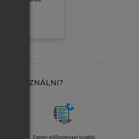
erződéseiben foglaltakat
ogadom.
ÓBÁLOM
AT HASZNÁLNI?
ntos
Egyéni előfizetéssel további