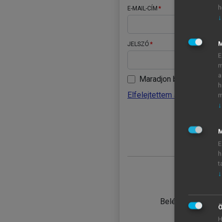
h
E-MAIL-CÍM
↓
JELSZÓ
E
m
a
Maradjon belépve
h
Elfelejtettem a jelszavamat
m
↓
BELÉ
M
E
h
t
↓
TANULÓ
Belépés intézmén
Ö
H