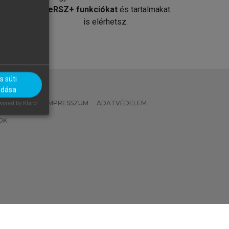
át
MeRSZ+ funkciókat
és tartalmakat
is elérhetsz.
 süti
adása
 IRÁNYELVEK
IMPRESSZUM
ADATVÉDELEM
ered by Klaro!
OK