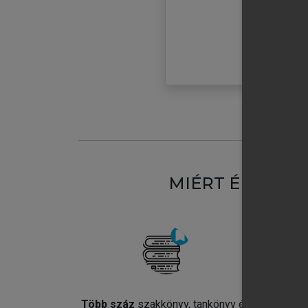
MIÉRT ÉRDEME
Több száz
szakkönyv, tankönyv és
Jel