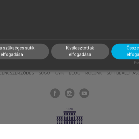
nyokat, hogy bármikor azonnal
részeket, és
készíts
saj
hozzájuk férhess!
jegyzeteket!
a szükséges sütik
Kiválasztottak
Összes
elfogadása
elfogadása
elfog
KNAK
SZERKESZTÉSI ÉS LEKTORÁLÁSI ALAPELVEK
MI – ÁLTALÁNOS
Pow
ICENCSZERZŐDÉS
SÚGÓ
GYIK
BLOG
RÓLUNK
SÜTI BEÁLLÍTÁS