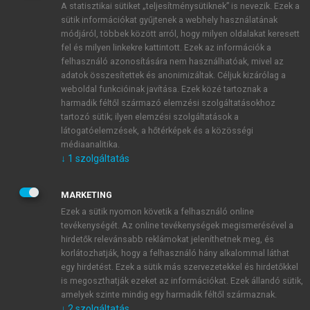
A statisztikai sütiket „teljesítménysütiknek” is nevezik. Ezek a
sütik információkat gyűjtenek a webhely használatának
módjáról, többek között arról, hogy milyen oldalakat keresett
ÚJ FIÓK LÉTREHOZÁSA
fel és milyen linkekre kattintott. Ezek az információk a
1 óra díjmentes hozzáférés
felhasználó azonosítására nem használhatóak, mivel az
adatok összesítettek és anonimizáltak. Céljuk kizárólag a
weboldal funkcióinak javítása. Ezek közé tartoznak a
E-MAIL-CÍM
harmadik féltől származó elemzési szolgáltatásokhoz
tartozó sütik; ilyen elemzési szolgáltatások a
látogatóelemzések, a hőtérképek és a közösségi
NÉV
médiaanalitika.
↓
1
szolgáltatás
JELSZÓ
MARKETING
Ezek a sütik nyomon követik a felhasználó online
tevékenységét. Az online tevékenységek megismerésével a
JELSZÓ ÚJRA
hirdetők relevánsabb reklámokat jeleníthetnek meg, és
korlátozhatják, hogy a felhasználó hány alkalommal láthat
egy hirdetést. Ezek a sütik más szervezetekkel és hirdetőkkel
is megoszthatják ezeket az információkat. Ezek állandó sütik,
Kérek értesítést a MeRSZ újdonságairól, akcióiról.
amelyek szinte mindig egy harmadik féltől származnak.
↓
2
szolgáltatás