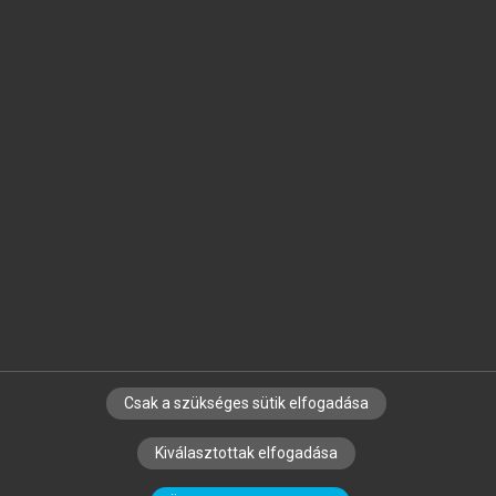
Jelöld meg a számodra fontos részeket, és
készíts
saját
jegyzeteket!
Egyéni előfizetéssel további
MeRSZ+ funkciókat
és
tartalmakat is elérhetsz.
Csak a szükséges sütik elfogadása
SZERZŐKNEK
CÉGEKNEK
KÖNYVTÁROSOKNAK
Kiválasztottak elfogadása
SZERKESZTÉSI ÉS LEKTORÁLÁSI ALAPELVEK