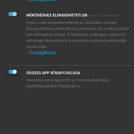
Kérek értesítést az Akadémiai Kiadó Zrt. újdonságairól,
akcióiról.
MŰKÖDÉSHEZ ELENGEDHETETLEN
(mindig szükséges)
Az
Adatkezelési tájékoztatóban
foglaltakat tudomásul
veszem és elfogadom.
Ezek a sütik elengedhetetlenek az oldalunkon történő
Az
Általános vásárlási feltételeket
, valamint a
szotar.net
és a
böngészéshez,a funkciók használatához, és a felhasználók
mersz.hu
oldalak licencszerződéseiben foglaltakat
nem tilthatják le azokat. A feltétlenül szükséges sütik közé
tudomásul veszem és elfogadom.
tartoznak többek között a személyre szabott beállításokat
kezelő sütik.
↓
3
szolgáltatás
KIPRÓBÁLOM
ÖSSZES APP ÁTKAPCSOLÁSA
Használja ezt a kapcsolót az összes alkalmazás
engedélyezéséhez/letiltásához.
MIÉRT ÉRDEMES A MERSZ ONLINE
OKOSKÖNYVTÁRAT HASZNÁLNI?