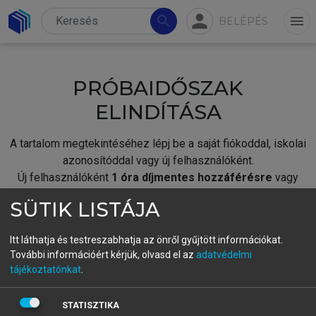
person
search
menu
BELÉPÉS
PRÓBAIDŐSZAK
ELINDÍTÁSA
A tartalom megtekintéséhez lépj be a saját fiókoddal, iskolai
azonosítóddal vagy új felhasználóként.
Új felhasználóként
1 óra díjmentes hozzáférésre
vagy
jogosult.
SÜTIK LISTÁJA
A próbaidőszak elindításához,
jelentkezz
be meglévő
fiókoddal,
vagy hozz létre új fiókot.
Itt láthatja és testreszabhatja az önről gyűjtött információkat.
További információért kérjük, olvasd el az
adatvédelmi
A regisztráció után a
próbaidőszak
automatikusan
elindul.
tájékoztatónkat
.
BELÉPÉS SAJÁT FIÓKKAL
STATISZTIKA