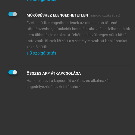
Kérek értesítést az Akadémiai Kiadó Zrt. újdonságairól,
akcióiról.
MŰKÖDÉSHEZ ELENGEDHETETLEN
(mindig szükséges)
Az
Adatkezelési tájékoztatóban
foglaltakat tudomásul
veszem és elfogadom.
Ezek a sütik elengedhetetlenek az oldalunkon történő
Az
Általános vásárlási feltételeket
, valamint a
szotar.net
és a
böngészéshez,a funkciók használatához, és a felhasználók
mersz.hu
oldalak licencszerződéseiben foglaltakat
nem tilthatják le azokat. A feltétlenül szükséges sütik közé
tudomásul veszem és elfogadom.
tartoznak többek között a személyre szabott beállításokat
kezelő sütik.
↓
3
szolgáltatás
KIPRÓBÁLOM
ÖSSZES APP ÁTKAPCSOLÁSA
Használja ezt a kapcsolót az összes alkalmazás
engedélyezéséhez/letiltásához.
MIÉRT ÉRDEMES A MERSZ ONLINE
OKOSKÖNYVTÁRAT HASZNÁLNI?