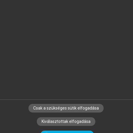
Jelöld meg a számodra fontos részeket, és
készíts
saját
jegyzeteket!
Egyéni előfizetéssel további
MeRSZ+ funkciókat
és
tartalmakat is elérhetsz.
Csak a szükséges sütik elfogadása
SZERZŐKNEK
CÉGEKNEK
KÖNYVTÁROSOKNAK
Kiválasztottak elfogadása
SZERKESZTÉSI ÉS LEKTORÁLÁSI ALAPELVEK