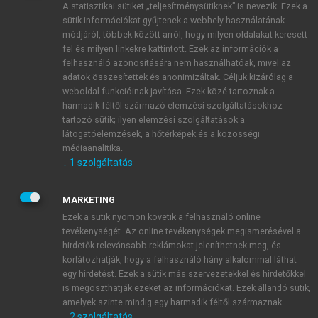
A statisztikai sütiket „teljesítménysütiknek” is nevezik. Ezek a
sütik információkat gyűjtenek a webhely használatának
módjáról, többek között arról, hogy milyen oldalakat keresett
ÚJ FIÓK LÉTREHOZÁSA
fel és milyen linkekre kattintott. Ezek az információk a
1 óra díjmentes hozzáférés
felhasználó azonosítására nem használhatóak, mivel az
adatok összesítettek és anonimizáltak. Céljuk kizárólag a
weboldal funkcióinak javítása. Ezek közé tartoznak a
E-MAIL-CÍM
harmadik féltől származó elemzési szolgáltatásokhoz
tartozó sütik; ilyen elemzési szolgáltatások a
látogatóelemzések, a hőtérképek és a közösségi
NÉV
médiaanalitika.
↓
1
szolgáltatás
JELSZÓ
MARKETING
Ezek a sütik nyomon követik a felhasználó online
tevékenységét. Az online tevékenységek megismerésével a
JELSZÓ ÚJRA
hirdetők relevánsabb reklámokat jeleníthetnek meg, és
korlátozhatják, hogy a felhasználó hány alkalommal láthat
egy hirdetést. Ezek a sütik más szervezetekkel és hirdetőkkel
is megoszthatják ezeket az információkat. Ezek állandó sütik,
Kérek értesítést a MeRSZ újdonságairól, akcióiról.
amelyek szinte mindig egy harmadik féltől származnak.
↓
2
szolgáltatás