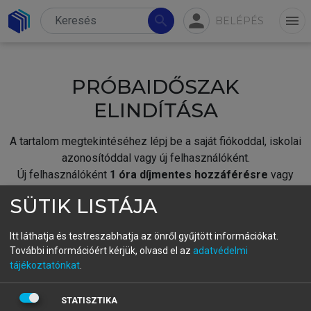
person
search
menu
BELÉPÉS
PRÓBAIDŐSZAK
ELINDÍTÁSA
A tartalom megtekintéséhez lépj be a saját fiókoddal, iskolai
azonosítóddal vagy új felhasználóként.
Új felhasználóként
1 óra díjmentes hozzáférésre
vagy
jogosult.
SÜTIK LISTÁJA
A próbaidőszak elindításához,
jelentkezz
be meglévő
fiókoddal,
vagy hozz létre új fiókot.
Itt láthatja és testreszabhatja az önről gyűjtött információkat.
További információért kérjük, olvasd el az
adatvédelmi
A regisztráció után a
próbaidőszak
automatikusan
elindul.
tájékoztatónkat
.
BELÉPÉS SAJÁT FIÓKKAL
STATISZTIKA