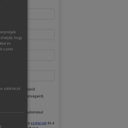
ékenységek
ozhatják, hogy
kkel és
ek szinte
es sütik közé
donságairól, akcióiról.
ai Kiadó Zrt. újdonságairól,
tóban
foglaltakat tudomásul
ételeket
, valamint a
szotar.net
és a
z.