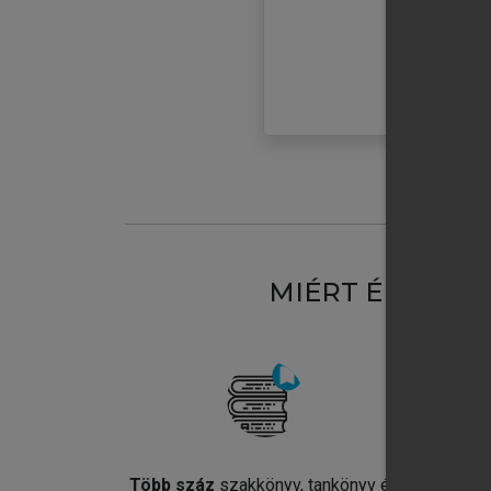
MIÉRT ÉRDEME
Több száz
szakkönyv, tankönyv és
Jel