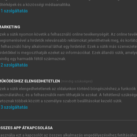
őtérképek és a közösségi médiaanalitika.
E-MAIL-CÍM
1
szolgáltatás
MARKETING
NÉV
zek a sütik nyomon követik a felhasználó online tevékenységét. Az online tev
egismerésével a hirdetők relevánsabb reklámokat jeleníthetnek meg, és korlát
 felhasználó hány alkalommal láthat egy hirdetést. Ezek a sütik más szervezete
JELSZÓ
irdetőkkel is megoszthatják ezeket az információkat. Ezek állandó sütik, amely
indig egy harmadik féltől származnak.
2
szolgáltatás
JELSZÓ ÚJRA
PÉS
ŰKÖDÉSHEZ ELENGEDHETETLEN
(mindig szükséges)
zek a sütik elengedhetetlenek az oldalunkon történő böngészéshez,a funkciók
asználatához, és a felhasználók nem tilthatják le azokat. A feltétlenül szükség
Kérek értesítést a MeRSZ új
artoznak többek között a személyre szabott beállításokat kezelő sütik.
Kérek értesítést az Akadémi
3
szolgáltatás
akcióiról.
 VAGY?
Az
Adatkezelési tájékozta
yi azonosítóval
veszem és elfogadom.
SSZES APP ÁTKAPCSOLÁSA
Az
Általános vásárlási felt
asználja ezt a kapcsolót az összes alkalmazás engedélyezéséhez/letiltásáho