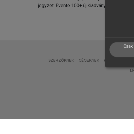
jegyzet. Évente 100+ új kiadvány.
kiadvá
Csak 
SZERZŐKNEK
CÉGEKNEK
KÖNYVTÁROSO
L
Verzió: 2.7.2