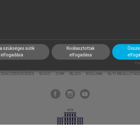
nyokat, hogy bármikor azonnal
részeket, és
készíts
saj
hozzájuk férhess!
jegyzeteket!
a szükséges sütik
Kiválasztottak
Összes
elfogadása
elfogadása
elfog
KNAK
SZERKESZTÉSI ÉS LEKTORÁLÁSI ALAPELVEK
MI – ÁLTALÁNOS
Pow
ICENCSZERZŐDÉS
SÚGÓ
GYIK
BLOG
RÓLUNK
SÜTI BEÁLLÍTÁS