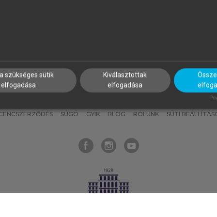
nyokat, hogy bármikor azonnal
részeket, és
készíts
saj
hozzájuk férhess!
jegyzeteket!
a szükséges sütik
Kiválasztottak
Összes
elfogadása
elfogadása
elfog
KNAK
SZERKESZTÉSI ÉS LEKTORÁLÁSI ALAPELVEK
MI – ÁLTALÁNOS
Pow
ICENCSZERZŐDÉS
SÚGÓ
GYIK
BLOG
RÓLUNK
SÜTI BEÁLLÍTÁS