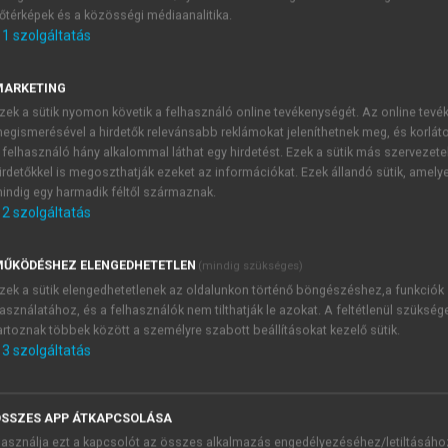
őtérképek és a közösségi médiaanalitika.
E-MAIL-CÍM
1
szolgáltatás
MARKETING
NÉV
zek a sütik nyomon követik a felhasználó online tevékenységét. Az online tev
egismerésével a hirdetők relevánsabb reklámokat jeleníthetnek meg, és korlát
 felhasználó hány alkalommal láthat egy hirdetést. Ezek a sütik más szervezete
JELSZÓ
irdetőkkel is megoszthatják ezeket az információkat. Ezek állandó sütik, amely
indig egy harmadik féltől származnak.
2
szolgáltatás
JELSZÓ ÚJRA
PÉS
ŰKÖDÉSHEZ ELENGEDHETETLEN
(mindig szükséges)
zek a sütik elengedhetetlenek az oldalunkon történő böngészéshez,a funkciók
asználatához, és a felhasználók nem tilthatják le azokat. A feltétlenül szükség
Kérek értesítést a MeRSZ új
artoznak többek között a személyre szabott beállításokat kezelő sütik.
Kérek értesítést az Akadémi
3
szolgáltatás
akcióiról.
 VAGY?
Az
Adatkezelési tájékozta
yi azonosítóval
veszem és elfogadom.
SSZES APP ÁTKAPCSOLÁSA
Az
Általános vásárlási felt
asználja ezt a kapcsolót az összes alkalmazás engedélyezéséhez/letiltásáho