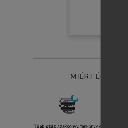
MIÉRT ÉRDEME
Több száz
szakkönyv, tankönyv és
Jel