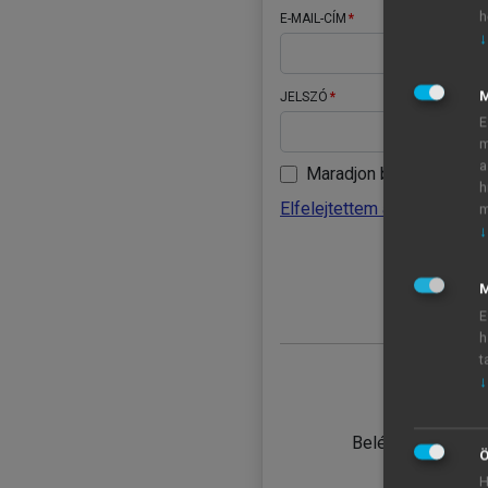
h
E-MAIL-CÍM
↓
JELSZÓ
E
m
a
Maradjon belépve
h
Elfelejtettem a jelszavamat
m
↓
BELÉ
M
E
h
t
↓
TANULÓ
Belépés intézmén
Ö
H