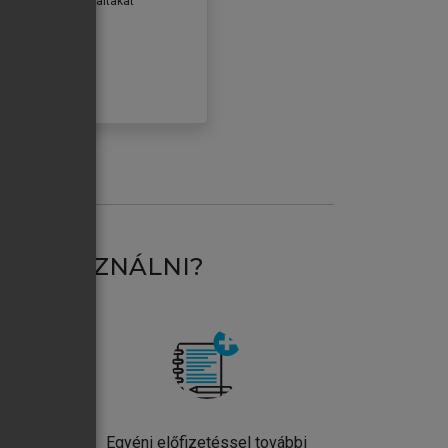
erződéseiben foglaltakat
ogadom.
ÓBÁLOM
AT HASZNÁLNI?
ntos
Egyéni előfizetéssel további