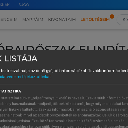
KNAK
SÚGÓ
VENCEIM
MAPPÁIM
KIVONATAIM
LETÖLTÉSEIM
ÓBAIDŐSZAK ELINDÍT
 LISTÁJA
intéséhez lépj be a saját fiókoddal, iskolai azonosítóddal vagy ú
és testreszabhatja az önről gyűjtött információkat.
További információért 
Új felhasználóként
1 óra díjmentes hozzáférésre
vagy jogosult
adatvédelmi tájékoztatónkat
.
k elindításához,
jelentkezz
be meglévő fiókoddal,
vagy hozz lé
A regisztráció után a
próbaidőszak
automatikusan
elindul.
TATISZTIKA
 statisztikai sütiket „teljesítménysütiknek” is nevezik. Ezek a sütik információka
ebhely használatának módjáról, többek között arról, hogy milyen oldalakat kere
ilyen linkekre kattintott. Ezek az információk a felhasználó azonosítására nem
ÚJ FIÓK 
ÁT FIÓKKAL
asználhatóak, mivel az adatok összesítettek és anonimizáltak. Céljuk kizáróla
1 óra díjme
unkcióinak javítása. Ezek közé tartoznak a harmadik féltől származó elemzési
zolgáltatásokhoz tartozó sütik; ilyen elemzési szolgáltatások a látogatóelemz