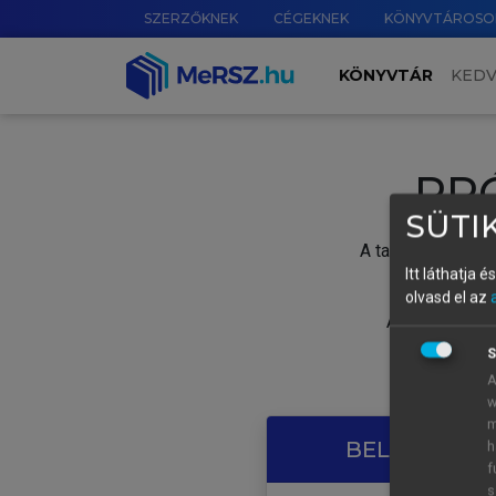
SZERZŐKNEK
CÉGEKNEK
KÖNYVTÁROSO
KÖNYVTÁR
KED
PR
SÜTIK
A tartalom megtek
Itt láthatja 
olvasd el az
A próbaidősza
S
A
w
m
BELÉPÉS SAJ
h
f
s