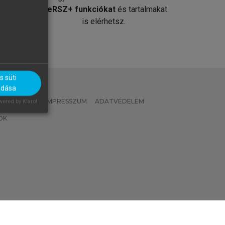
át
MeRSZ+ funkciókat
és tartalmakat
is elérhetsz.
 süti
adása
 IRÁNYELVEK
IMPRESSZUM
ADATVÉDELEM
ered by Klaro!
OK