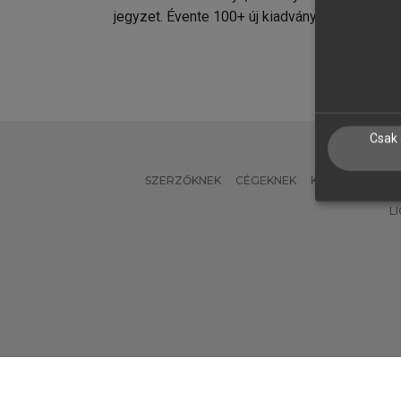
jegyzet. Évente 100+ új kiadvány.
kiadvá
Csak 
SZERZŐKNEK
CÉGEKNEK
KÖNYVTÁROSO
L
Verzió: 2.7.2