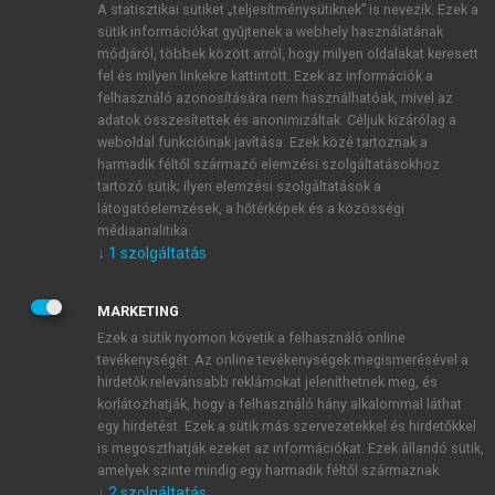
A statisztikai sütiket „teljesítménysütiknek” is nevezik. Ezek a
sütik információkat gyűjtenek a webhely használatának
módjáról, többek között arról, hogy milyen oldalakat keresett
ÚJ FIÓK LÉTREHOZÁSA
fel és milyen linkekre kattintott. Ezek az információk a
1 óra díjmentes hozzáférés
felhasználó azonosítására nem használhatóak, mivel az
adatok összesítettek és anonimizáltak. Céljuk kizárólag a
weboldal funkcióinak javítása. Ezek közé tartoznak a
E-MAIL-CÍM
harmadik féltől származó elemzési szolgáltatásokhoz
tartozó sütik; ilyen elemzési szolgáltatások a
látogatóelemzések, a hőtérképek és a közösségi
NÉV
médiaanalitika.
↓
1
szolgáltatás
JELSZÓ
MARKETING
Ezek a sütik nyomon követik a felhasználó online
tevékenységét. Az online tevékenységek megismerésével a
JELSZÓ ÚJRA
hirdetők relevánsabb reklámokat jeleníthetnek meg, és
korlátozhatják, hogy a felhasználó hány alkalommal láthat
egy hirdetést. Ezek a sütik más szervezetekkel és hirdetőkkel
is megoszthatják ezeket az információkat. Ezek állandó sütik,
Kérek értesítést a MeRSZ újdonságairól, akcióiról.
amelyek szinte mindig egy harmadik féltől származnak.
↓
2
szolgáltatás