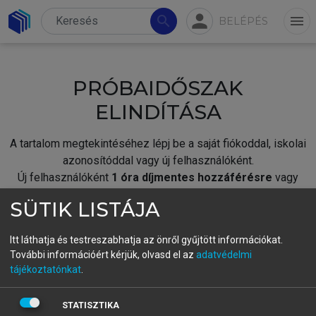
person
search
menu
BELÉPÉS
PRÓBAIDŐSZAK
ELINDÍTÁSA
A tartalom megtekintéséhez lépj be a saját fiókoddal, iskolai
azonosítóddal vagy új felhasználóként.
Új felhasználóként
1 óra díjmentes hozzáférésre
vagy
jogosult.
SÜTIK LISTÁJA
A próbaidőszak elindításához,
jelentkezz
be meglévő
fiókoddal,
vagy hozz létre új fiókot.
Itt láthatja és testreszabhatja az önről gyűjtött információkat.
További információért kérjük, olvasd el az
adatvédelmi
A regisztráció után a
próbaidőszak
automatikusan
elindul.
tájékoztatónkat
.
BELÉPÉS SAJÁT FIÓKKAL
STATISZTIKA