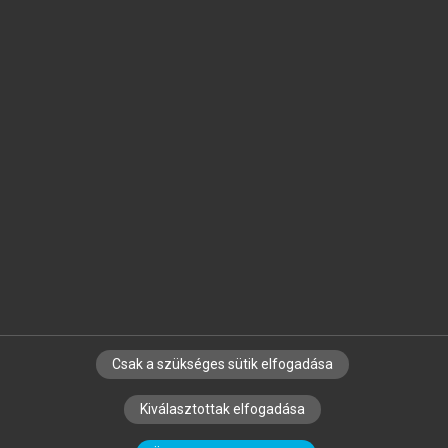
Jelöld meg a számodra fontos részeket, és
készíts
saját
jegyzeteket!
Egyéni előfizetéssel további
MeRSZ+ funkciókat
és
tartalmakat is elérhetsz.
Csak a szükséges sütik elfogadása
SZERZŐKNEK
CÉGEKNEK
KÖNYVTÁROSOKNAK
Kiválasztottak elfogadása
SZERKESZTÉSI ÉS LEKTORÁLÁSI ALAPELVEK