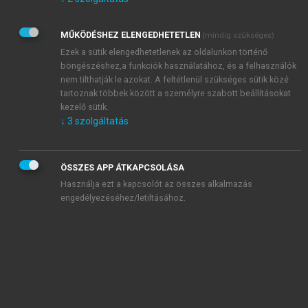
Kérek értesítést az Akadémiai Kiadó Zrt. újdonságairól,
akcióiról.
MŰKÖDÉSHEZ ELENGEDHETETLEN
(mindig szükséges)
Az
Adatkezelési tájékoztatóban
foglaltakat tudomásul
veszem és elfogadom.
Ezek a sütik elengedhetetlenek az oldalunkon történő
Az
Általános vásárlási feltételeket
, valamint a
szotar.net
és a
böngészéshez,a funkciók használatához, és a felhasználók
mersz.hu
oldalak licencszerződéseiben foglaltakat
nem tilthatják le azokat. A feltétlenül szükséges sütik közé
tudomásul veszem és elfogadom.
tartoznak többek között a személyre szabott beállításokat
kezelő sütik.
↓
3
szolgáltatás
KIPRÓBÁLOM
ÖSSZES APP ÁTKAPCSOLÁSA
Használja ezt a kapcsolót az összes alkalmazás
engedélyezéséhez/letiltásához.
MIÉRT ÉRDEMES A MERSZ ONLINE
OKOSKÖNYVTÁRAT HASZNÁLNI?