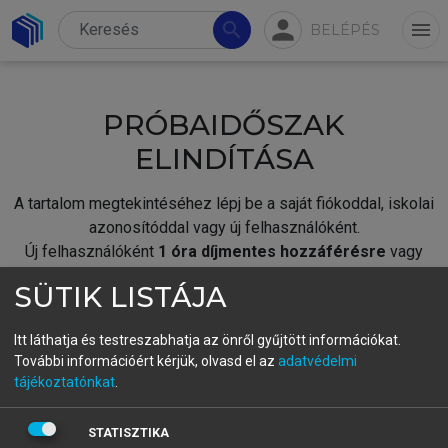
person
search
menu
BELÉPÉS
PRÓBAIDŐSZAK
ELINDÍTÁSA
A tartalom megtekintéséhez lépj be a saját fiókoddal, iskolai
azonosítóddal vagy új felhasználóként.
Új felhasználóként
1 óra díjmentes hozzáférésre
vagy
jogosult.
SÜTIK LISTÁJA
A próbaidőszak elindításához,
jelentkezz
be meglévő
fiókoddal,
vagy hozz létre új fiókot.
Itt láthatja és testreszabhatja az önről gyűjtött információkat.
További információért kérjük, olvasd el az
adatvédelmi
A regisztráció után a
próbaidőszak
automatikusan
elindul.
tájékoztatónkat
.
BELÉPÉS SAJÁT FIÓKKAL
STATISZTIKA