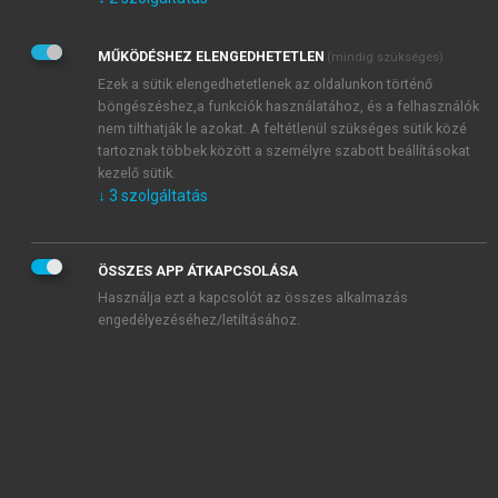
Kérek értesítést az Akadémiai Kiadó Zrt. újdonságairól,
akcióiról.
MŰKÖDÉSHEZ ELENGEDHETETLEN
(mindig szükséges)
Az
Adatkezelési tájékoztatóban
foglaltakat tudomásul
veszem és elfogadom.
Ezek a sütik elengedhetetlenek az oldalunkon történő
Az
Általános vásárlási feltételeket
, valamint a
szotar.net
és a
böngészéshez,a funkciók használatához, és a felhasználók
mersz.hu
oldalak licencszerződéseiben foglaltakat
nem tilthatják le azokat. A feltétlenül szükséges sütik közé
tudomásul veszem és elfogadom.
tartoznak többek között a személyre szabott beállításokat
kezelő sütik.
↓
3
szolgáltatás
KIPRÓBÁLOM
ÖSSZES APP ÁTKAPCSOLÁSA
Használja ezt a kapcsolót az összes alkalmazás
engedélyezéséhez/letiltásához.
MIÉRT ÉRDEMES A MERSZ ONLINE
OKOSKÖNYVTÁRAT HASZNÁLNI?