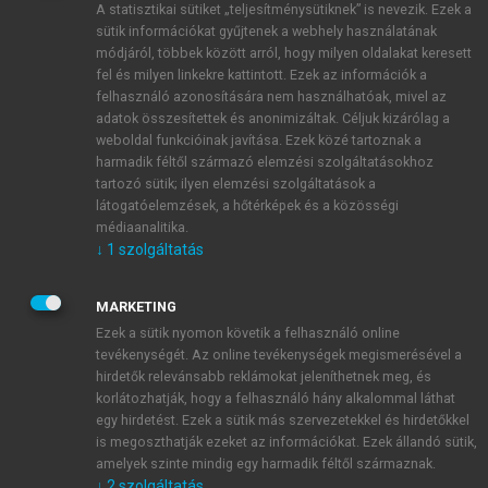
A statisztikai sütiket „teljesítménysütiknek” is nevezik. Ezek a
sütik információkat gyűjtenek a webhely használatának
módjáról, többek között arról, hogy milyen oldalakat keresett
ÚJ FIÓK LÉTREHOZÁSA
fel és milyen linkekre kattintott. Ezek az információk a
1 óra díjmentes hozzáférés
felhasználó azonosítására nem használhatóak, mivel az
adatok összesítettek és anonimizáltak. Céljuk kizárólag a
weboldal funkcióinak javítása. Ezek közé tartoznak a
E-MAIL-CÍM
harmadik féltől származó elemzési szolgáltatásokhoz
tartozó sütik; ilyen elemzési szolgáltatások a
látogatóelemzések, a hőtérképek és a közösségi
NÉV
médiaanalitika.
↓
1
szolgáltatás
JELSZÓ
MARKETING
Ezek a sütik nyomon követik a felhasználó online
tevékenységét. Az online tevékenységek megismerésével a
JELSZÓ ÚJRA
hirdetők relevánsabb reklámokat jeleníthetnek meg, és
korlátozhatják, hogy a felhasználó hány alkalommal láthat
egy hirdetést. Ezek a sütik más szervezetekkel és hirdetőkkel
is megoszthatják ezeket az információkat. Ezek állandó sütik,
Kérek értesítést a MeRSZ újdonságairól, akcióiról.
amelyek szinte mindig egy harmadik féltől származnak.
↓
2
szolgáltatás