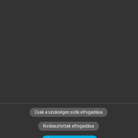
Jelöld meg a számodra fontos részeket, és
készíts
saját
jegyzeteket!
Egyéni előfizetéssel további
MeRSZ+ funkciókat
és
tartalmakat is elérhetsz.
Csak a szükséges sütik elfogadása
SZERZŐKNEK
CÉGEKNEK
KÖNYVTÁROSOKNAK
Kiválasztottak elfogadása
SZERKESZTÉSI ÉS LEKTORÁLÁSI ALAPELVEK