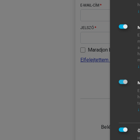
h
E-MAIL-CÍM
↓
JELSZÓ
E
m
a
Maradjon belépve
h
Elfelejtettem a jelszavamat
m
↓
BELÉ
M
E
h
t
↓
TANULÓ
Belépés intézmén
Ö
H