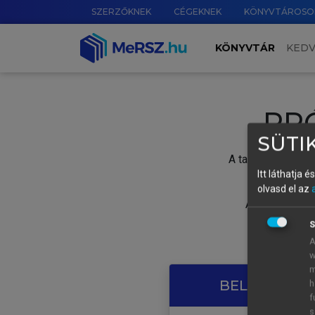
SZERZŐKNEK
CÉGEKNEK
KÖNYVTÁROSO
KÖNYVTÁR
KED
PR
SÜTIK
A tartalom megtek
Itt láthatja 
olvasd el az
A próbaidősza
S
A
w
m
BELÉPÉS SAJ
h
f
s