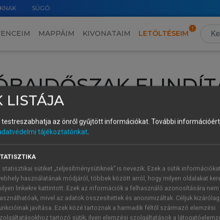
KNAK
SÚGÓ
VENCEIM
MAPPÁIM
KIVONATAIM
LETÖLTÉSEIM
ÓBAIDŐSZAK ELINDÍT
 LISTÁJA
intéséhez lépj be a saját fiókoddal, iskolai azonosítóddal vagy ú
és testreszabhatja az önről gyűjtött információkat.
További információért 
Új felhasználóként
1 óra díjmentes hozzáférésre
vagy jogosult
adatvédelmi tájékoztatónkat
.
k elindításához,
jelentkezz
be meglévő fiókoddal,
vagy hozz lé
A regisztráció után a
próbaidőszak
automatikusan
elindul.
TATISZTIKA
 statisztikai sütiket „teljesítménysütiknek” is nevezik. Ezek a sütik információka
ebhely használatának módjáról, többek között arról, hogy milyen oldalakat kere
ilyen linkekre kattintott. Ezek az információk a felhasználó azonosítására nem
ÚJ FIÓK 
ÁT FIÓKKAL
asználhatóak, mivel az adatok összesítettek és anonimizáltak. Céljuk kizáróla
1 óra díjme
unkcióinak javítása. Ezek közé tartoznak a harmadik féltől származó elemzési
zolgáltatásokhoz tartozó sütik; ilyen elemzési szolgáltatások a látogatóelemz