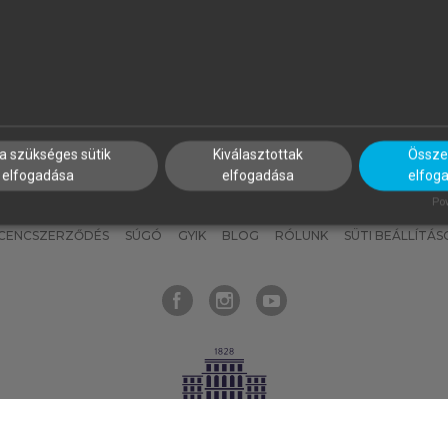
nyokat, hogy bármikor azonnal
részeket, és
készíts
saj
hozzájuk férhess!
jegyzeteket!
a szükséges sütik
Kiválasztottak
Összes
elfogadása
elfogadása
elfog
KNAK
SZERKESZTÉSI ÉS LEKTORÁLÁSI ALAPELVEK
MI – ÁLTALÁNOS
Pow
ICENCSZERZŐDÉS
SÚGÓ
GYIK
BLOG
RÓLUNK
SÜTI BEÁLLÍTÁS