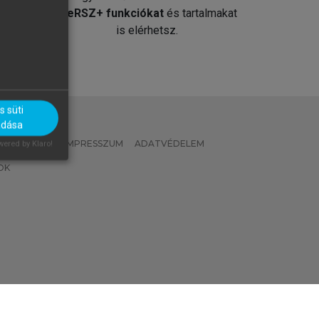
át
MeRSZ+ funkciókat
és tartalmakat
is elérhetsz.
 süti
adása
 IRÁNYELVEK
IMPRESSZUM
ADATVÉDELEM
ered by Klaro!
OK