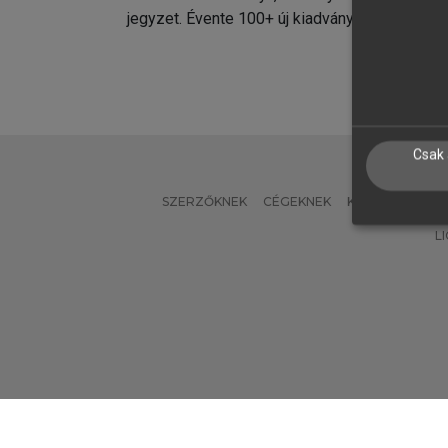
jegyzet. Évente 100+ új kiadvány.
kiadvá
Csak 
SZERZŐKNEK
CÉGEKNEK
KÖNYVTÁROSO
L
Verzió: 2.7.2