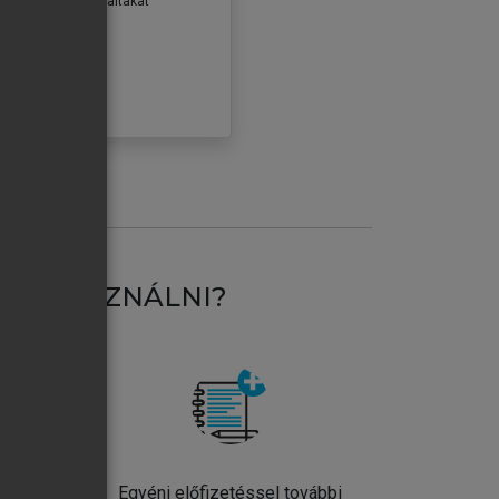
erződéseiben foglaltakat
ogadom.
ÓBÁLOM
AT HASZNÁLNI?
ntos
Egyéni előfizetéssel további