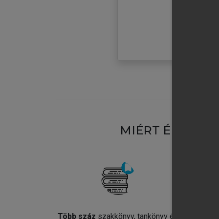
MIÉRT ÉRDEME
Több száz
szakkönyv, tankönyv és
Jel