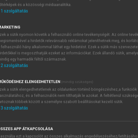
őtérképek és a közösségi médiaanalitika.
E-MAIL-CÍM
1
szolgáltatás
MARKETING
NÉV
zek a sütik nyomon követik a felhasználó online tevékenységét. Az online tev
egismerésével a hirdetők relevánsabb reklámokat jeleníthetnek meg, és korlát
 felhasználó hány alkalommal láthat egy hirdetést. Ezek a sütik más szervezete
JELSZÓ
irdetőkkel is megoszthatják ezeket az információkat. Ezek állandó sütik, amely
indig egy harmadik féltől származnak.
2
szolgáltatás
JELSZÓ ÚJRA
PÉS
ŰKÖDÉSHEZ ELENGEDHETETLEN
(mindig szükséges)
zek a sütik elengedhetetlenek az oldalunkon történő böngészéshez,a funkciók
asználatához, és a felhasználók nem tilthatják le azokat. A feltétlenül szükség
Kérek értesítést a MeRSZ új
artoznak többek között a személyre szabott beállításokat kezelő sütik.
Kérek értesítést az Akadémi
3
szolgáltatás
akcióiról.
 VAGY?
Az
Adatkezelési tájékozta
yi azonosítóval
veszem és elfogadom.
SSZES APP ÁTKAPCSOLÁSA
Az
Általános vásárlási felt
asználja ezt a kapcsolót az összes alkalmazás engedélyezéséhez/letiltásáho