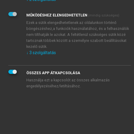
Kérek értesítést az Akadémiai Kiadó Zrt. újdonságairól,
akcióiról.
MŰKÖDÉSHEZ ELENGEDHETETLEN
(mindig szükséges)
Az
Adatkezelési tájékoztatóban
foglaltakat tudomásul
veszem és elfogadom.
Ezek a sütik elengedhetetlenek az oldalunkon történő
Az
Általános vásárlási feltételeket
, valamint a
szotar.net
és a
böngészéshez,a funkciók használatához, és a felhasználók
mersz.hu
oldalak licencszerződéseiben foglaltakat
nem tilthatják le azokat. A feltétlenül szükséges sütik közé
tudomásul veszem és elfogadom.
tartoznak többek között a személyre szabott beállításokat
kezelő sütik.
↓
3
szolgáltatás
KIPRÓBÁLOM
ÖSSZES APP ÁTKAPCSOLÁSA
Használja ezt a kapcsolót az összes alkalmazás
engedélyezéséhez/letiltásához.
MIÉRT ÉRDEMES A MERSZ ONLINE
OKOSKÖNYVTÁRAT HASZNÁLNI?