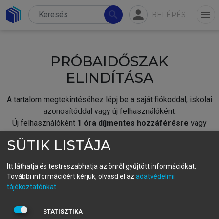
person
search
menu
BELÉPÉS
PRÓBAIDŐSZAK
ELINDÍTÁSA
A tartalom megtekintéséhez lépj be a saját fiókoddal, iskolai
azonosítóddal vagy új felhasználóként.
Új felhasználóként
1 óra díjmentes hozzáférésre
vagy
jogosult.
SÜTIK LISTÁJA
A próbaidőszak elindításához,
jelentkezz
be meglévő
fiókoddal,
vagy hozz létre új fiókot.
Itt láthatja és testreszabhatja az önről gyűjtött információkat.
További információért kérjük, olvasd el az
adatvédelmi
A regisztráció után a
próbaidőszak
automatikusan
elindul.
tájékoztatónkat
.
BELÉPÉS SAJÁT FIÓKKAL
STATISZTIKA