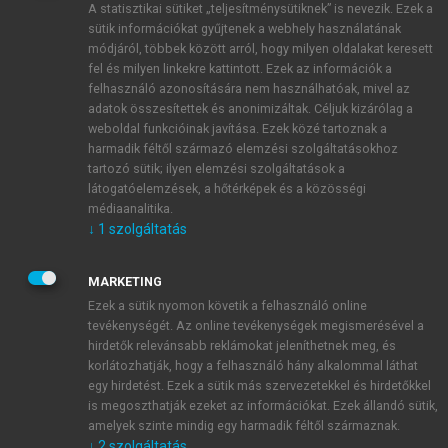
A statisztikai sütiket „teljesítménysütiknek” is nevezik. Ezek a
sütik információkat gyűjtenek a webhely használatának
módjáról, többek között arról, hogy milyen oldalakat keresett
ÚJ FIÓK LÉTREHOZÁSA
fel és milyen linkekre kattintott. Ezek az információk a
1 óra díjmentes hozzáférés
felhasználó azonosítására nem használhatóak, mivel az
adatok összesítettek és anonimizáltak. Céljuk kizárólag a
weboldal funkcióinak javítása. Ezek közé tartoznak a
E-MAIL-CÍM
harmadik féltől származó elemzési szolgáltatásokhoz
tartozó sütik; ilyen elemzési szolgáltatások a
látogatóelemzések, a hőtérképek és a közösségi
NÉV
médiaanalitika.
↓
1
szolgáltatás
JELSZÓ
MARKETING
Ezek a sütik nyomon követik a felhasználó online
tevékenységét. Az online tevékenységek megismerésével a
JELSZÓ ÚJRA
hirdetők relevánsabb reklámokat jeleníthetnek meg, és
korlátozhatják, hogy a felhasználó hány alkalommal láthat
egy hirdetést. Ezek a sütik más szervezetekkel és hirdetőkkel
is megoszthatják ezeket az információkat. Ezek állandó sütik,
Kérek értesítést a MeRSZ újdonságairól, akcióiról.
amelyek szinte mindig egy harmadik féltől származnak.
↓
2
szolgáltatás