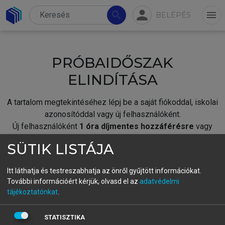
person
search
menu
BELÉPÉS
PRÓBAIDŐSZAK
ELINDÍTÁSA
A tartalom megtekintéséhez lépj be a saját fiókoddal, iskolai
azonosítóddal vagy új felhasználóként.
Új felhasználóként
1 óra díjmentes hozzáférésre
vagy
jogosult.
SÜTIK LISTÁJA
A próbaidőszak elindításához,
jelentkezz
be meglévő
fiókoddal,
vagy hozz létre új fiókot.
Itt láthatja és testreszabhatja az önről gyűjtött információkat.
További információért kérjük, olvasd el az
adatvédelmi
A regisztráció után a
próbaidőszak
automatikusan
elindul.
tájékoztatónkat
.
BELÉPÉS SAJÁT FIÓKKAL
STATISZTIKA