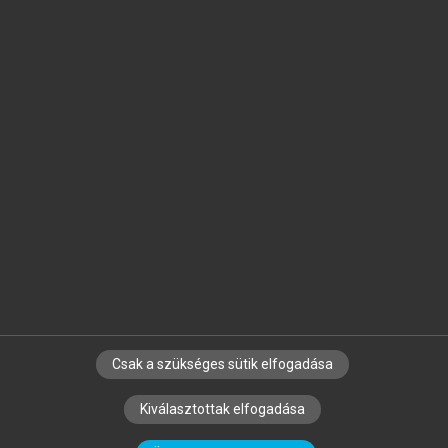
Jelöld meg a számodra fontos részeket, és
készíts
saját
jegyzeteket!
Egyéni előfizetéssel további
MeRSZ+ funkciókat
és
tartalmakat is elérhetsz.
Csak a szükséges sütik elfogadása
SZERZŐKNEK
CÉGEKNEK
KÖNYVTÁROSOKNAK
Kiválasztottak elfogadása
SZERKESZTÉSI ÉS LEKTORÁLÁSI ALAPELVEK