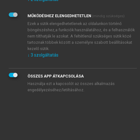
Kérek értesítést az Akadémiai Kiadó Zrt. újdonságairól,
akcióiról.
MŰKÖDÉSHEZ ELENGEDHETETLEN
(mindig szükséges)
Az
Adatkezelési tájékoztatóban
foglaltakat tudomásul
veszem és elfogadom.
Ezek a sütik elengedhetetlenek az oldalunkon történő
Az
Általános vásárlási feltételeket
, valamint a
szotar.net
és a
böngészéshez,a funkciók használatához, és a felhasználók
mersz.hu
oldalak licencszerződéseiben foglaltakat
nem tilthatják le azokat. A feltétlenül szükséges sütik közé
tudomásul veszem és elfogadom.
tartoznak többek között a személyre szabott beállításokat
kezelő sütik.
↓
3
szolgáltatás
KIPRÓBÁLOM
ÖSSZES APP ÁTKAPCSOLÁSA
Használja ezt a kapcsolót az összes alkalmazás
engedélyezéséhez/letiltásához.
MIÉRT ÉRDEMES A MERSZ ONLINE
OKOSKÖNYVTÁRAT HASZNÁLNI?