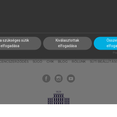
nyokat, hogy bármikor azonnal
részeket, és
készíts
saj
hozzájuk férhess!
jegyzeteket!
a szükséges sütik
Kiválasztottak
Összes
elfogadása
elfogadása
elfog
KNAK
SZERKESZTÉSI ÉS LEKTORÁLÁSI ALAPELVEK
MI – ÁLTALÁNOS
Pow
ICENCSZERZŐDÉS
SÚGÓ
GYIK
BLOG
RÓLUNK
SÜTI BEÁLLÍTÁS