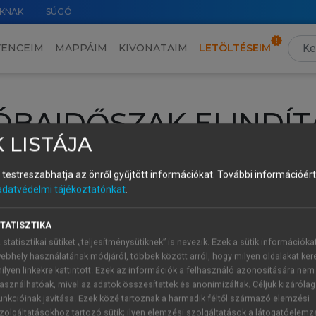
KNAK
SÚGÓ
VENCEIM
MAPPÁIM
KIVONATAIM
LETÖLTÉSEIM
ÓBAIDŐSZAK ELINDÍT
 LISTÁJA
intéséhez lépj be a saját fiókoddal, iskolai azonosítóddal vagy ú
és testreszabhatja az önről gyűjtött információkat.
További információért 
Új felhasználóként
1 óra díjmentes hozzáférésre
vagy jogosult
adatvédelmi tájékoztatónkat
.
k elindításához,
jelentkezz
be meglévő fiókoddal,
vagy hozz lé
A regisztráció után a
próbaidőszak
automatikusan
elindul.
TATISZTIKA
 statisztikai sütiket „teljesítménysütiknek” is nevezik. Ezek a sütik információka
ebhely használatának módjáról, többek között arról, hogy milyen oldalakat kere
ilyen linkekre kattintott. Ezek az információk a felhasználó azonosítására nem
ÚJ FIÓK 
ÁT FIÓKKAL
asználhatóak, mivel az adatok összesítettek és anonimizáltak. Céljuk kizáróla
1 óra díjme
unkcióinak javítása. Ezek közé tartoznak a harmadik féltől származó elemzési
zolgáltatásokhoz tartozó sütik; ilyen elemzési szolgáltatások a látogatóelemz