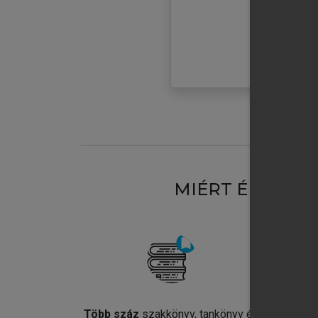
MIÉRT ÉRDEME
Több száz
szakkönyv, tankönyv és
Jel