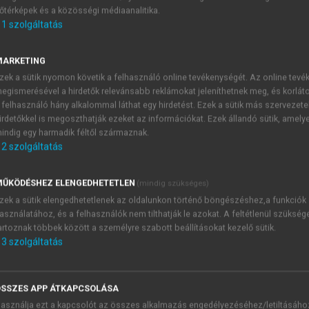
őtérképek és a közösségi médiaanalitika.
E-MAIL-CÍM
1
szolgáltatás
MARKETING
NÉV
zek a sütik nyomon követik a felhasználó online tevékenységét. Az online tev
egismerésével a hirdetők relevánsabb reklámokat jeleníthetnek meg, és korlát
 felhasználó hány alkalommal láthat egy hirdetést. Ezek a sütik más szervezete
JELSZÓ
irdetőkkel is megoszthatják ezeket az információkat. Ezek állandó sütik, amely
indig egy harmadik féltől származnak.
2
szolgáltatás
JELSZÓ ÚJRA
PÉS
ŰKÖDÉSHEZ ELENGEDHETETLEN
(mindig szükséges)
zek a sütik elengedhetetlenek az oldalunkon történő böngészéshez,a funkciók
asználatához, és a felhasználók nem tilthatják le azokat. A feltétlenül szükség
Kérek értesítést a MeRSZ új
artoznak többek között a személyre szabott beállításokat kezelő sütik.
Kérek értesítést az Akadémi
3
szolgáltatás
akcióiról.
 VAGY?
Az
Adatkezelési tájékozta
yi azonosítóval
veszem és elfogadom.
SSZES APP ÁTKAPCSOLÁSA
Az
Általános vásárlási felt
asználja ezt a kapcsolót az összes alkalmazás engedélyezéséhez/letiltásáho