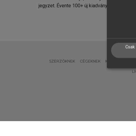
jegyzet. Évente 100+ új kiadvány.
kiadvá
Csak 
SZERZŐKNEK
CÉGEKNEK
KÖNYVTÁROSO
L
Verzió: 2.7.2