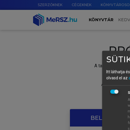
SZERZŐKNEK
CÉGEKNEK
KÖNYVTÁROSO
KÖNYVTÁR
KED
PR
SÜTIK
A tartalom megtek
Itt láthatja 
olvasd el az
A próbaidősza
S
A
w
m
BELÉPÉS SAJ
h
f
s