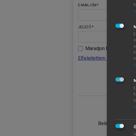
h
E-MAIL-CÍM
↓
JELSZÓ
E
m
a
Maradjon belépve
h
Elfelejtettem a jelszavamat
m
↓
BELÉ
M
E
h
t
↓
TANULÓ
Belépés intézmén
Ö
H