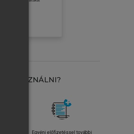
erződéseiben foglaltakat
ogadom.
ÓBÁLOM
AT HASZNÁLNI?
ntos
Egyéni előfizetéssel további