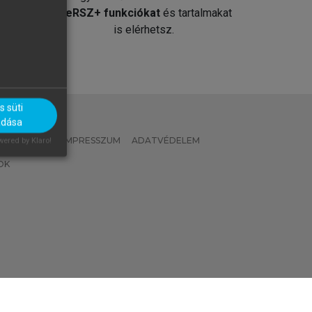
át
MeRSZ+ funkciókat
és tartalmakat
is elérhetsz.
 süti
adása
 IRÁNYELVEK
IMPRESSZUM
ADATVÉDELEM
ered by Klaro!
OK