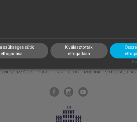
nyokat, hogy bármikor azonnal
részeket, és
készíts
saj
hozzájuk férhess!
jegyzeteket!
a szükséges sütik
Kiválasztottak
Összes
elfogadása
elfogadása
elfog
KNAK
SZERKESZTÉSI ÉS LEKTORÁLÁSI ALAPELVEK
MI – ÁLTALÁNOS
Pow
ICENCSZERZŐDÉS
SÚGÓ
GYIK
BLOG
RÓLUNK
SÜTI BEÁLLÍTÁS