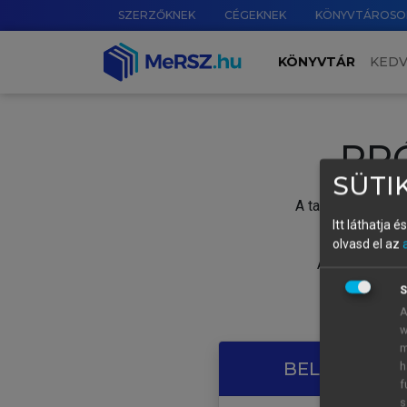
SZERZŐKNEK
CÉGEKNEK
KÖNYVTÁROSO
KÖNYVTÁR
KED
PR
SÜTIK
A tartalom megtek
Itt láthatja 
olvasd el az
A próbaidősza
S
A
w
m
BELÉPÉS SAJ
h
f
s