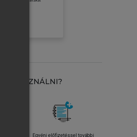
erződéseiben foglaltakat
ogadom.
ÓBÁLOM
AT HASZNÁLNI?
ntos
Egyéni előfizetéssel további