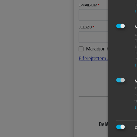
h
E-MAIL-CÍM
↓
JELSZÓ
E
m
a
Maradjon belépve
h
Elfelejtettem a jelszavamat
m
↓
BELÉ
M
E
h
t
↓
TANULÓ
Belépés intézmén
Ö
H