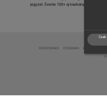
jegyzet. Évente 100+ új kiadvány.
kiadvá
Csak 
SZERZŐKNEK
CÉGEKNEK
KÖNYVTÁROSO
L
Verzió: 2.7.2