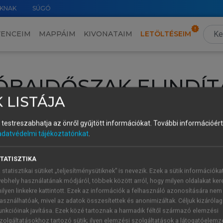
KNAK
SÚGÓ
VENCEIM
MAPPÁIM
KIVONATAIM
LETÖLTÉSEIM
ÓBAIDŐSZAK ELINDÍT
 LISTÁJA
intéséhez lépj be a saját fiókoddal, iskolai azonosítóddal vagy ú
és testreszabhatja az önről gyűjtött információkat.
További információért 
Új felhasználóként
1 óra díjmentes hozzáférésre
vagy jogosult
adatvédelmi tájékoztatónkat
.
k elindításához,
jelentkezz
be meglévő fiókoddal,
vagy hozz lé
A regisztráció után a
próbaidőszak
automatikusan
elindul.
TATISZTIKA
 statisztikai sütiket „teljesítménysütiknek” is nevezik. Ezek a sütik információka
ebhely használatának módjáról, többek között arról, hogy milyen oldalakat kere
ilyen linkekre kattintott. Ezek az információk a felhasználó azonosítására nem
ÚJ FIÓK 
ÁT FIÓKKAL
asználhatóak, mivel az adatok összesítettek és anonimizáltak. Céljuk kizáróla
1 óra díjme
unkcióinak javítása. Ezek közé tartoznak a harmadik féltől származó elemzési
zolgáltatásokhoz tartozó sütik; ilyen elemzési szolgáltatások a látogatóelemz