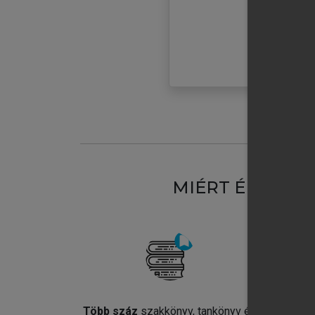
MIÉRT ÉRDEME
Több száz
szakkönyv, tankönyv és
Jel