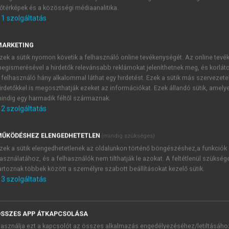
őtérképek és a közösségi médiaanalitika.
E-MAIL-CÍM
1
szolgáltatás
MARKETING
NÉV
zek a sütik nyomon követik a felhasználó online tevékenységét. Az online tev
egismerésével a hirdetők relevánsabb reklámokat jeleníthetnek meg, és korlát
 felhasználó hány alkalommal láthat egy hirdetést. Ezek a sütik más szervezete
JELSZÓ
irdetőkkel is megoszthatják ezeket az információkat. Ezek állandó sütik, amely
indig egy harmadik féltől származnak.
2
szolgáltatás
JELSZÓ ÚJRA
PÉS
ŰKÖDÉSHEZ ELENGEDHETETLEN
(mindig szükséges)
zek a sütik elengedhetetlenek az oldalunkon történő böngészéshez,a funkciók
asználatához, és a felhasználók nem tilthatják le azokat. A feltétlenül szükség
Kérek értesítést a MeRSZ új
artoznak többek között a személyre szabott beállításokat kezelő sütik.
Kérek értesítést az Akadémi
3
szolgáltatás
akcióiról.
 VAGY?
Az
Adatkezelési tájékozta
yi azonosítóval
veszem és elfogadom.
SSZES APP ÁTKAPCSOLÁSA
Az
Általános vásárlási felt
asználja ezt a kapcsolót az összes alkalmazás engedélyezéséhez/letiltásáho