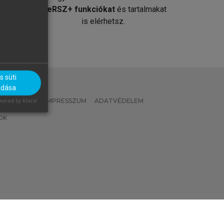
át
MeRSZ+ funkciókat
és tartalmakat
is elérhetsz.
 süti
adása
 IRÁNYELVEK
IMPRESSZUM
ADATVÉDELEM
ered by Klaro!
OK