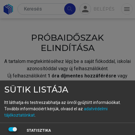
person
search
menu
BELÉPÉS
PRÓBAIDŐSZAK
ELINDÍTÁSA
A tartalom megtekintéséhez lépj be a saját fiókoddal, iskolai
azonosítóddal vagy új felhasználóként.
Új felhasználóként
1 óra díjmentes hozzáférésre
vagy
jogosult.
SÜTIK LISTÁJA
A próbaidőszak elindításához,
jelentkezz
be meglévő
fiókoddal,
vagy hozz létre új fiókot.
Itt láthatja és testreszabhatja az önről gyűjtött információkat.
További információért kérjük, olvasd el az
adatvédelmi
A regisztráció után a
próbaidőszak
automatikusan
elindul.
tájékoztatónkat
.
BELÉPÉS SAJÁT FIÓKKAL
STATISZTIKA