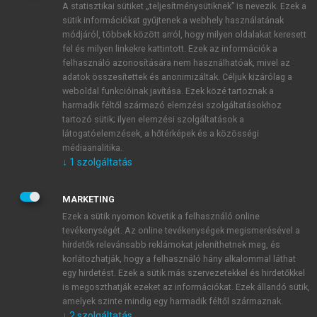
A statisztikai sütiket „teljesítménysütiknek” is nevezik. Ezek a
sütik információkat gyűjtenek a webhely használatának
módjáról, többek között arról, hogy milyen oldalakat keresett
ÚJ FIÓK LÉTREHOZÁSA
fel és milyen linkekre kattintott. Ezek az információk a
1 óra díjmentes hozzáférés
felhasználó azonosítására nem használhatóak, mivel az
adatok összesítettek és anonimizáltak. Céljuk kizárólag a
weboldal funkcióinak javítása. Ezek közé tartoznak a
E-MAIL-CÍM
harmadik féltől származó elemzési szolgáltatásokhoz
tartozó sütik; ilyen elemzési szolgáltatások a
látogatóelemzések, a hőtérképek és a közösségi
NÉV
médiaanalitika.
↓
1
szolgáltatás
JELSZÓ
MARKETING
Ezek a sütik nyomon követik a felhasználó online
tevékenységét. Az online tevékenységek megismerésével a
JELSZÓ ÚJRA
hirdetők relevánsabb reklámokat jeleníthetnek meg, és
korlátozhatják, hogy a felhasználó hány alkalommal láthat
egy hirdetést. Ezek a sütik más szervezetekkel és hirdetőkkel
is megoszthatják ezeket az információkat. Ezek állandó sütik,
Kérek értesítést a MeRSZ újdonságairól, akcióiról.
amelyek szinte mindig egy harmadik féltől származnak.
↓
2
szolgáltatás