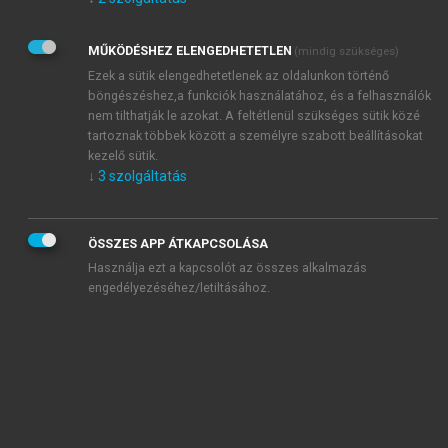
Kérek értesítést az Akadémiai Kiadó Zrt. újdonságairól,
akcióiról.
MŰKÖDÉSHEZ ELENGEDHETETLEN
(mindig szükséges)
Az
Adatkezelési tájékoztatóban
foglaltakat tudomásul
veszem és elfogadom.
Ezek a sütik elengedhetetlenek az oldalunkon történő
Az
Általános vásárlási feltételeket
, valamint a
szotar.net
és a
böngészéshez,a funkciók használatához, és a felhasználók
mersz.hu
oldalak licencszerződéseiben foglaltakat
nem tilthatják le azokat. A feltétlenül szükséges sütik közé
tudomásul veszem és elfogadom.
tartoznak többek között a személyre szabott beállításokat
kezelő sütik.
↓
3
szolgáltatás
KIPRÓBÁLOM
ÖSSZES APP ÁTKAPCSOLÁSA
Használja ezt a kapcsolót az összes alkalmazás
engedélyezéséhez/letiltásához.
MIÉRT ÉRDEMES A MERSZ ONLINE
OKOSKÖNYVTÁRAT HASZNÁLNI?