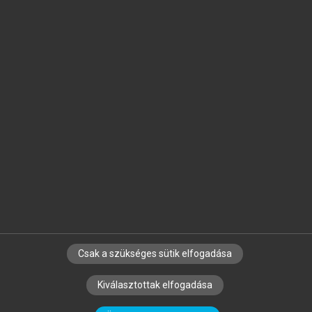
Jelöld meg a számodra fontos részeket, és
készíts
saját
jegyzeteket!
Egyéni előfizetéssel további
MeRSZ+ funkciókat
és
tartalmakat is elérhetsz.
Csak a szükséges sütik elfogadása
SZERZŐKNEK
CÉGEKNEK
KÖNYVTÁROSOKNAK
Kiválasztottak elfogadása
SZERKESZTÉSI ÉS LEKTORÁLÁSI ALAPELVEK