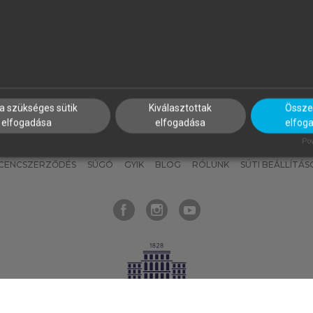
nyokat, hogy bármikor azonnal
részeket, és
készíts
saj
hozzájuk férhess!
jegyzeteket!
a szükséges sütik
Kiválasztottak
Összes
elfogadása
elfogadása
elfog
KNAK
SZERKESZTÉSI ÉS LEKTORÁLÁSI ALAPELVEK
MI – ÁLTALÁNOS
Pow
ICENCSZERZŐDÉS
SÚGÓ
GYIK
BLOG
RÓLUNK
SÜTI BEÁLLÍTÁS