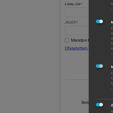
h
E-MAIL-CÍM
↓
JELSZÓ
E
m
a
Maradjon belépve
h
Elfelejtettem a jelszavamat
m
↓
BELÉ
M
E
h
t
↓
TANULÓ
Belépés intézmén
Ö
H