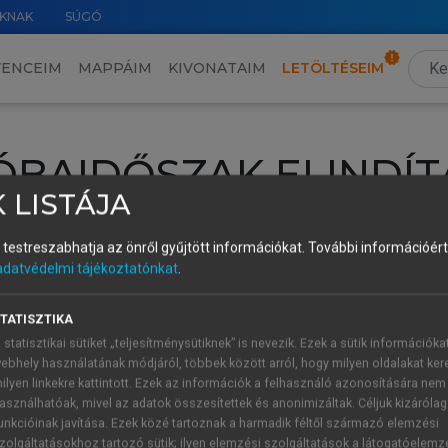
KNAK
SÚGÓ
VENCEIM
MAPPÁIM
KIVONATAIM
LETÖLTÉSEIM
ÓBAIDŐSZAK ELINDÍT
 LISTÁJA
intéséhez lépj be a saját fiókoddal, iskolai azonosítóddal vagy ú
és testreszabhatja az önről gyűjtött információkat.
További információért 
Új felhasználóként
1 óra díjmentes hozzáférésre
vagy jogosult
adatvédelmi tájékoztatónkat
.
k elindításához,
jelentkezz
be meglévő fiókoddal,
vagy hozz lé
A regisztráció után a
próbaidőszak
automatikusan
elindul.
TATISZTIKA
 statisztikai sütiket „teljesítménysütiknek” is nevezik. Ezek a sütik információka
ebhely használatának módjáról, többek között arról, hogy milyen oldalakat kere
ilyen linkekre kattintott. Ezek az információk a felhasználó azonosítására nem
ÚJ FIÓK 
ÁT FIÓKKAL
asználhatóak, mivel az adatok összesítettek és anonimizáltak. Céljuk kizáróla
1 óra díjme
unkcióinak javítása. Ezek közé tartoznak a harmadik féltől származó elemzési
zolgáltatásokhoz tartozó sütik; ilyen elemzési szolgáltatások a látogatóelemz