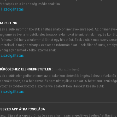
őtérképek és a közösségi médiaanalitika.
E-MAIL-CÍM
1
szolgáltatás
MARKETING
NÉV
zek a sütik nyomon követik a felhasználó online tevékenységét. Az online tev
egismerésével a hirdetők relevánsabb reklámokat jeleníthetnek meg, és korlát
 felhasználó hány alkalommal láthat egy hirdetést. Ezek a sütik más szervezete
JELSZÓ
irdetőkkel is megoszthatják ezeket az információkat. Ezek állandó sütik, amely
indig egy harmadik féltől származnak.
2
szolgáltatás
JELSZÓ ÚJRA
PÉS
ŰKÖDÉSHEZ ELENGEDHETETLEN
(mindig szükséges)
zek a sütik elengedhetetlenek az oldalunkon történő böngészéshez,a funkciók
asználatához, és a felhasználók nem tilthatják le azokat. A feltétlenül szükség
Kérek értesítést a MeRSZ új
artoznak többek között a személyre szabott beállításokat kezelő sütik.
Kérek értesítést az Akadémi
3
szolgáltatás
akcióiról.
 VAGY?
Az
Adatkezelési tájékozta
yi azonosítóval
veszem és elfogadom.
SSZES APP ÁTKAPCSOLÁSA
Az
Általános vásárlási felt
asználja ezt a kapcsolót az összes alkalmazás engedélyezéséhez/letiltásáho