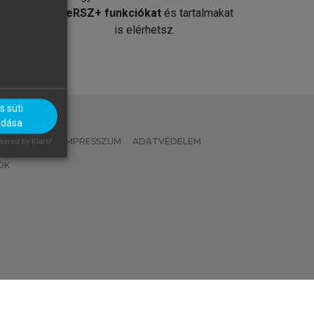
át
MeRSZ+ funkciókat
és tartalmakat
is elérhetsz.
 süti
adása
 IRÁNYELVEK
IMPRESSZUM
ADATVÉDELEM
ered by Klaro!
OK