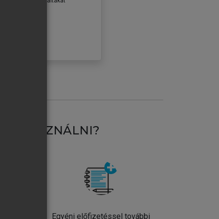
erződéseiben foglaltakat
ogadom.
ÓBÁLOM
AT HASZNÁLNI?
ntos
Egyéni előfizetéssel további