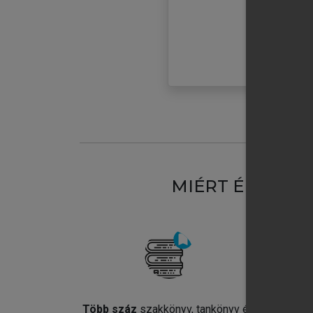
MIÉRT ÉRDEME
Több száz
szakkönyv, tankönyv és
Jel