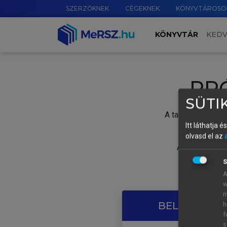
SZERZŐKNEK
CÉGEKNEK
KÖNYVTÁROSO
KÖNYVTÁR
KED
PR
SÜTIK
A tartalom megtek
Itt láthatja 
olvasd el az
A próbaidősza
S
A
w
m
BELÉPÉS SAJ
h
f
s