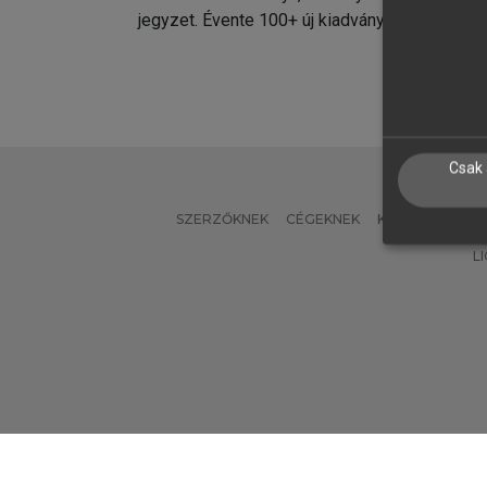
jegyzet. Évente 100+ új kiadvány.
kiadvá
Csak 
SZERZŐKNEK
CÉGEKNEK
KÖNYVTÁROSO
L
Verzió: 2.7.2