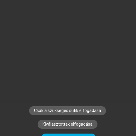
Jelöld meg a számodra fontos részeket, és
készíts
saját
jegyzeteket!
Egyéni előfizetéssel további
MeRSZ+ funkciókat
és
tartalmakat is elérhetsz.
Csak a szükséges sütik elfogadása
SZERZŐKNEK
CÉGEKNEK
KÖNYVTÁROSOKNAK
Kiválasztottak elfogadása
SZERKESZTÉSI ÉS LEKTORÁLÁSI ALAPELVEK