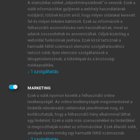
A statisztikai sütiket „teljesítménysütiknek” is nevezik. Ezek a
sütik információkat gyűjtenek a webhely használatának
módjáról, többek között arról, hogy milyen oldalakat keresett
ÚJ FIÓK LÉTREHOZÁSA
fel és milyen linkekre kattintott. Ezek az információk a
1 óra díjmentes hozzáférés
felhasználó azonosítására nem használhatóak, mivel az
adatok összesítettek és anonimizáltak. Céljuk kizárólag a
weboldal funkcióinak javítása. Ezek közé tartoznak a
E-MAIL-CÍM
harmadik féltől származó elemzési szolgáltatásokhoz
tartozó sütik; ilyen elemzési szolgáltatások a
látogatóelemzések, a hőtérképek és a közösségi
NÉV
médiaanalitika.
↓
1
szolgáltatás
JELSZÓ
MARKETING
Ezek a sütik nyomon követik a felhasználó online
tevékenységét. Az online tevékenységek megismerésével a
JELSZÓ ÚJRA
hirdetők relevánsabb reklámokat jeleníthetnek meg, és
korlátozhatják, hogy a felhasználó hány alkalommal láthat
egy hirdetést. Ezek a sütik más szervezetekkel és hirdetőkkel
is megoszthatják ezeket az információkat. Ezek állandó sütik,
Kérek értesítést a MeRSZ újdonságairól, akcióiról.
amelyek szinte mindig egy harmadik féltől származnak.
↓
2
szolgáltatás