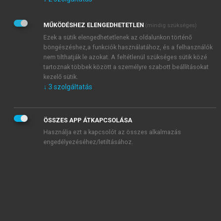
Kérek értesítést az Akadémiai Kiadó Zrt. újdonságairól,
akcióiról.
MŰKÖDÉSHEZ ELENGEDHETETLEN
(mindig szükséges)
Az
Adatkezelési tájékoztatóban
foglaltakat tudomásul
veszem és elfogadom.
Ezek a sütik elengedhetetlenek az oldalunkon történő
Az
Általános vásárlási feltételeket
, valamint a
szotar.net
és a
böngészéshez,a funkciók használatához, és a felhasználók
mersz.hu
oldalak licencszerződéseiben foglaltakat
nem tilthatják le azokat. A feltétlenül szükséges sütik közé
tudomásul veszem és elfogadom.
tartoznak többek között a személyre szabott beállításokat
kezelő sütik.
↓
3
szolgáltatás
KIPRÓBÁLOM
ÖSSZES APP ÁTKAPCSOLÁSA
Használja ezt a kapcsolót az összes alkalmazás
engedélyezéséhez/letiltásához.
MIÉRT ÉRDEMES A MERSZ ONLINE
OKOSKÖNYVTÁRAT HASZNÁLNI?