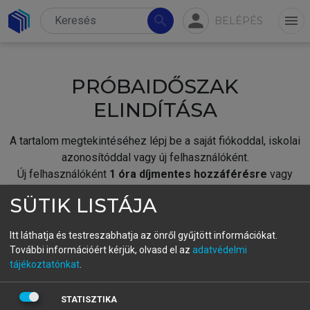
person
search
menu
BELÉPÉS
PRÓBAIDŐSZAK
ELINDÍTÁSA
A tartalom megtekintéséhez lépj be a saját fiókoddal, iskolai
azonosítóddal vagy új felhasználóként.
Új felhasználóként
1 óra díjmentes hozzáférésre
vagy
jogosult.
SÜTIK LISTÁJA
A próbaidőszak elindításához,
jelentkezz
be meglévő
fiókoddal,
vagy hozz létre új fiókot.
Itt láthatja és testreszabhatja az önről gyűjtött információkat.
További információért kérjük, olvasd el az
adatvédelmi
A regisztráció után a
próbaidőszak
automatikusan
elindul.
tájékoztatónkat
.
BELÉPÉS SAJÁT FIÓKKAL
STATISZTIKA