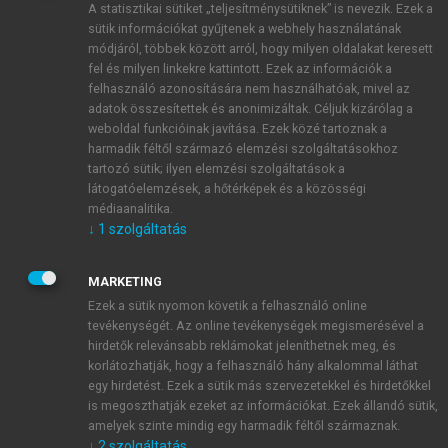
A statisztikai sütiket „teljesítménysütiknek” is nevezik. Ezek a
sütik információkat gyűjtenek a webhely használatának
módjáról, többek között arról, hogy milyen oldalakat keresett
ÚJ FIÓK LÉTREHOZÁSA
fel és milyen linkekre kattintott. Ezek az információk a
1 óra díjmentes hozzáférés
felhasználó azonosítására nem használhatóak, mivel az
adatok összesítettek és anonimizáltak. Céljuk kizárólag a
weboldal funkcióinak javítása. Ezek közé tartoznak a
E-MAIL-CÍM
harmadik féltől származó elemzési szolgáltatásokhoz
tartozó sütik; ilyen elemzési szolgáltatások a
látogatóelemzések, a hőtérképek és a közösségi
NÉV
médiaanalitika.
↓
1
szolgáltatás
JELSZÓ
MARKETING
Ezek a sütik nyomon követik a felhasználó online
tevékenységét. Az online tevékenységek megismerésével a
JELSZÓ ÚJRA
hirdetők relevánsabb reklámokat jeleníthetnek meg, és
korlátozhatják, hogy a felhasználó hány alkalommal láthat
egy hirdetést. Ezek a sütik más szervezetekkel és hirdetőkkel
is megoszthatják ezeket az információkat. Ezek állandó sütik,
Kérek értesítést a MeRSZ újdonságairól, akcióiról.
amelyek szinte mindig egy harmadik féltől származnak.
↓
2
szolgáltatás