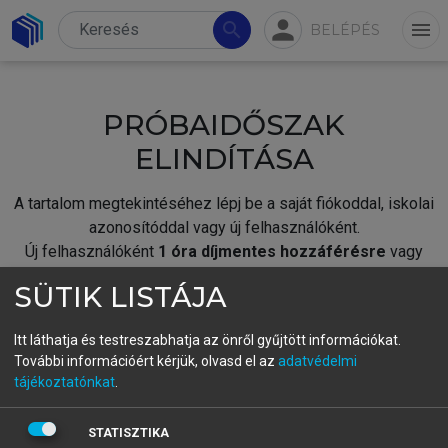
person
search
menu
BELÉPÉS
PRÓBAIDŐSZAK
ELINDÍTÁSA
A tartalom megtekintéséhez lépj be a saját fiókoddal, iskolai
azonosítóddal vagy új felhasználóként.
Új felhasználóként
1 óra díjmentes hozzáférésre
vagy
jogosult.
SÜTIK LISTÁJA
A próbaidőszak elindításához,
jelentkezz
be meglévő
fiókoddal,
vagy hozz létre új fiókot.
Itt láthatja és testreszabhatja az önről gyűjtött információkat.
További információért kérjük, olvasd el az
adatvédelmi
A regisztráció után a
próbaidőszak
automatikusan
elindul.
tájékoztatónkat
.
BELÉPÉS SAJÁT FIÓKKAL
STATISZTIKA