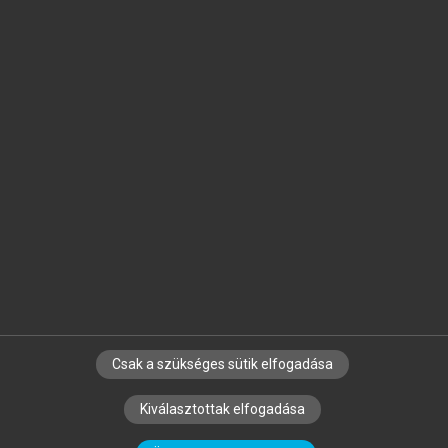
Jelöld meg a számodra fontos részeket, és
készíts
saját
jegyzeteket!
Egyéni előfizetéssel további
MeRSZ+ funkciókat
és
tartalmakat is elérhetsz.
Csak a szükséges sütik elfogadása
SZERZŐKNEK
CÉGEKNEK
KÖNYVTÁROSOKNAK
Kiválasztottak elfogadása
SZERKESZTÉSI ÉS LEKTORÁLÁSI ALAPELVEK