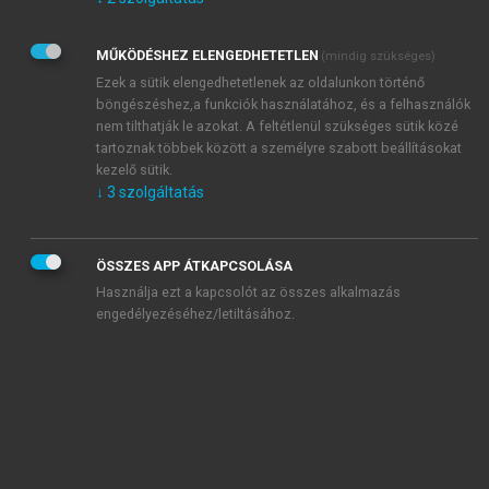
Kérek értesítést az Akadémiai Kiadó Zrt. újdonságairól,
akcióiról.
MŰKÖDÉSHEZ ELENGEDHETETLEN
(mindig szükséges)
Az
Adatkezelési tájékoztatóban
foglaltakat tudomásul
veszem és elfogadom.
Ezek a sütik elengedhetetlenek az oldalunkon történő
Az
Általános vásárlási feltételeket
, valamint a
szotar.net
és a
böngészéshez,a funkciók használatához, és a felhasználók
mersz.hu
oldalak licencszerződéseiben foglaltakat
nem tilthatják le azokat. A feltétlenül szükséges sütik közé
tudomásul veszem és elfogadom.
tartoznak többek között a személyre szabott beállításokat
kezelő sütik.
↓
3
szolgáltatás
KIPRÓBÁLOM
ÖSSZES APP ÁTKAPCSOLÁSA
Használja ezt a kapcsolót az összes alkalmazás
engedélyezéséhez/letiltásához.
MIÉRT ÉRDEMES A MERSZ ONLINE
OKOSKÖNYVTÁRAT HASZNÁLNI?