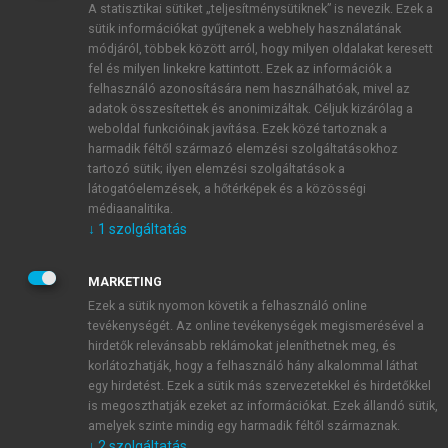
A statisztikai sütiket „teljesítménysütiknek” is nevezik. Ezek a
sütik információkat gyűjtenek a webhely használatának
módjáról, többek között arról, hogy milyen oldalakat keresett
ÚJ FIÓK LÉTREHOZÁSA
fel és milyen linkekre kattintott. Ezek az információk a
1 óra díjmentes hozzáférés
felhasználó azonosítására nem használhatóak, mivel az
adatok összesítettek és anonimizáltak. Céljuk kizárólag a
weboldal funkcióinak javítása. Ezek közé tartoznak a
E-MAIL-CÍM
harmadik féltől származó elemzési szolgáltatásokhoz
tartozó sütik; ilyen elemzési szolgáltatások a
látogatóelemzések, a hőtérképek és a közösségi
NÉV
médiaanalitika.
↓
1
szolgáltatás
JELSZÓ
MARKETING
Ezek a sütik nyomon követik a felhasználó online
tevékenységét. Az online tevékenységek megismerésével a
JELSZÓ ÚJRA
hirdetők relevánsabb reklámokat jeleníthetnek meg, és
korlátozhatják, hogy a felhasználó hány alkalommal láthat
egy hirdetést. Ezek a sütik más szervezetekkel és hirdetőkkel
is megoszthatják ezeket az információkat. Ezek állandó sütik,
Kérek értesítést a MeRSZ újdonságairól, akcióiról.
amelyek szinte mindig egy harmadik féltől származnak.
↓
2
szolgáltatás