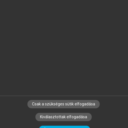
Jelöld meg a számodra fontos részeket, és
készíts
saját
jegyzeteket!
Egyéni előfizetéssel további
MeRSZ+ funkciókat
és
tartalmakat is elérhetsz.
Csak a szükséges sütik elfogadása
SZERZŐKNEK
CÉGEKNEK
KÖNYVTÁROSOKNAK
Kiválasztottak elfogadása
SZERKESZTÉSI ÉS LEKTORÁLÁSI ALAPELVEK