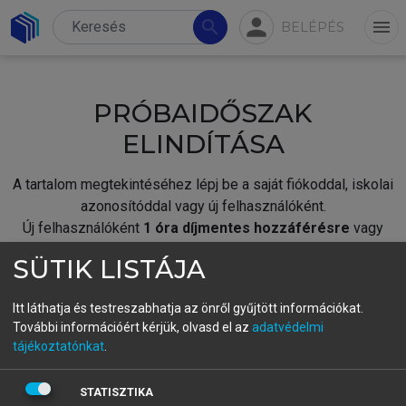
person
search
menu
BELÉPÉS
PRÓBAIDŐSZAK
ELINDÍTÁSA
A tartalom megtekintéséhez lépj be a saját fiókoddal, iskolai
azonosítóddal vagy új felhasználóként.
Új felhasználóként
1 óra díjmentes hozzáférésre
vagy
jogosult.
SÜTIK LISTÁJA
A próbaidőszak elindításához,
jelentkezz
be meglévő
fiókoddal,
vagy hozz létre új fiókot.
Itt láthatja és testreszabhatja az önről gyűjtött információkat.
További információért kérjük, olvasd el az
adatvédelmi
A regisztráció után a
próbaidőszak
automatikusan
elindul.
tájékoztatónkat
.
BELÉPÉS SAJÁT FIÓKKAL
STATISZTIKA