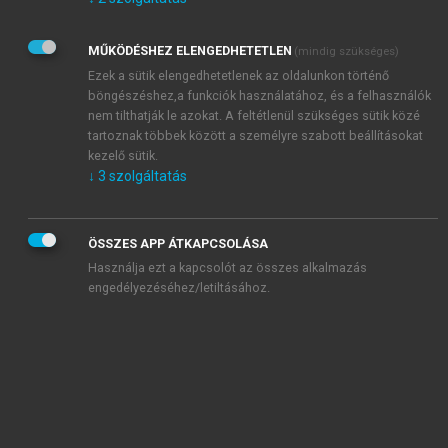
Kérek értesítést az Akadémiai Kiadó Zrt. újdonságairól,
akcióiról.
MŰKÖDÉSHEZ ELENGEDHETETLEN
(mindig szükséges)
Az
Adatkezelési tájékoztatóban
foglaltakat tudomásul
veszem és elfogadom.
Ezek a sütik elengedhetetlenek az oldalunkon történő
Az
Általános vásárlási feltételeket
, valamint a
szotar.net
és a
böngészéshez,a funkciók használatához, és a felhasználók
mersz.hu
oldalak licencszerződéseiben foglaltakat
nem tilthatják le azokat. A feltétlenül szükséges sütik közé
tudomásul veszem és elfogadom.
tartoznak többek között a személyre szabott beállításokat
kezelő sütik.
↓
3
szolgáltatás
KIPRÓBÁLOM
ÖSSZES APP ÁTKAPCSOLÁSA
Használja ezt a kapcsolót az összes alkalmazás
engedélyezéséhez/letiltásához.
MIÉRT ÉRDEMES A MERSZ ONLINE
OKOSKÖNYVTÁRAT HASZNÁLNI?