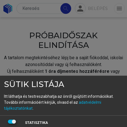
person
search
menu
BELÉPÉS
PRÓBAIDŐSZAK
ELINDÍTÁSA
A tartalom megtekintéséhez lépj be a saját fiókoddal, iskolai
azonosítóddal vagy új felhasználóként.
Új felhasználóként
1 óra díjmentes hozzáférésre
vagy
jogosult.
SÜTIK LISTÁJA
A próbaidőszak elindításához,
jelentkezz
be meglévő
fiókoddal,
vagy hozz létre új fiókot.
Itt láthatja és testreszabhatja az önről gyűjtött információkat.
További információért kérjük, olvasd el az
adatvédelmi
A regisztráció után a
próbaidőszak
automatikusan
elindul.
tájékoztatónkat
.
BELÉPÉS SAJÁT FIÓKKAL
STATISZTIKA