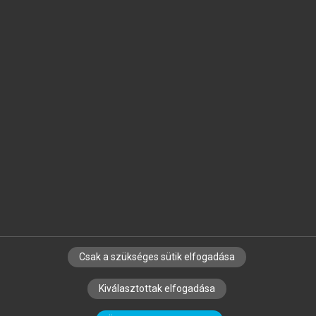
Jelöld meg a számodra fontos részeket, és
készíts
saját
jegyzeteket!
Egyéni előfizetéssel további
MeRSZ+ funkciókat
és
tartalmakat is elérhetsz.
Csak a szükséges sütik elfogadása
SZERZŐKNEK
CÉGEKNEK
KÖNYVTÁROSOKNAK
Kiválasztottak elfogadása
SZERKESZTÉSI ÉS LEKTORÁLÁSI ALAPELVEK