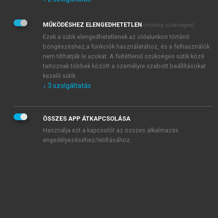
Kérek értesítést az Akadémiai Kiadó Zrt. újdonságairól,
akcióiról.
MŰKÖDÉSHEZ ELENGEDHETETLEN
(mindig szükséges)
Az
Adatkezelési tájékoztatóban
foglaltakat tudomásul
veszem és elfogadom.
Ezek a sütik elengedhetetlenek az oldalunkon történő
Az
Általános vásárlási feltételeket
, valamint a
szotar.net
és a
böngészéshez,a funkciók használatához, és a felhasználók
mersz.hu
oldalak licencszerződéseiben foglaltakat
nem tilthatják le azokat. A feltétlenül szükséges sütik közé
tudomásul veszem és elfogadom.
tartoznak többek között a személyre szabott beállításokat
kezelő sütik.
↓
3
szolgáltatás
KIPRÓBÁLOM
ÖSSZES APP ÁTKAPCSOLÁSA
Használja ezt a kapcsolót az összes alkalmazás
engedélyezéséhez/letiltásához.
MIÉRT ÉRDEMES A MERSZ ONLINE
OKOSKÖNYVTÁRAT HASZNÁLNI?