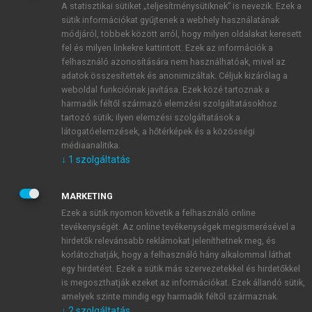
A statisztikai sütiket „teljesítménysütiknek” is nevezik. Ezek a
sütik információkat gyűjtenek a webhely használatának
módjáról, többek között arról, hogy milyen oldalakat keresett
ÚJ FIÓK LÉTREHOZÁSA
fel és milyen linkekre kattintott. Ezek az információk a
1 óra díjmentes hozzáférés
felhasználó azonosítására nem használhatóak, mivel az
adatok összesítettek és anonimizáltak. Céljuk kizárólag a
weboldal funkcióinak javítása. Ezek közé tartoznak a
E-MAIL-CÍM
harmadik féltől származó elemzési szolgáltatásokhoz
tartozó sütik; ilyen elemzési szolgáltatások a
látogatóelemzések, a hőtérképek és a közösségi
NÉV
médiaanalitika.
↓
1
szolgáltatás
JELSZÓ
MARKETING
Ezek a sütik nyomon követik a felhasználó online
tevékenységét. Az online tevékenységek megismerésével a
JELSZÓ ÚJRA
hirdetők relevánsabb reklámokat jeleníthetnek meg, és
korlátozhatják, hogy a felhasználó hány alkalommal láthat
egy hirdetést. Ezek a sütik más szervezetekkel és hirdetőkkel
is megoszthatják ezeket az információkat. Ezek állandó sütik,
Kérek értesítést a MeRSZ újdonságairól, akcióiról.
amelyek szinte mindig egy harmadik féltől származnak.
↓
2
szolgáltatás