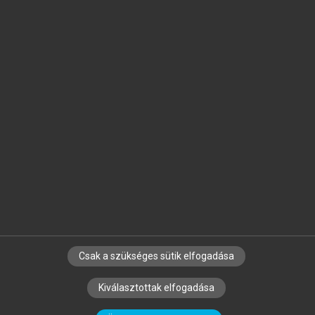
Jelöld meg a számodra fontos részeket, és
készíts
saját
jegyzeteket!
Egyéni előfizetéssel további
MeRSZ+ funkciókat
és
tartalmakat is elérhetsz.
Csak a szükséges sütik elfogadása
SZERZŐKNEK
CÉGEKNEK
KÖNYVTÁROSOKNAK
Kiválasztottak elfogadása
SZERKESZTÉSI ÉS LEKTORÁLÁSI ALAPELVEK