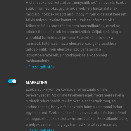
A statisztikai sütiket „teljesítménysütiknek” is nevezik. Ezek a
sütik információkat gyűjtenek a webhely használatának
módjáról, többek között arról, hogy milyen oldalakat keresett
ÚJ FIÓK LÉTREHOZÁSA
fel és milyen linkekre kattintott. Ezek az információk a
1 óra díjmentes hozzáférés
felhasználó azonosítására nem használhatóak, mivel az
adatok összesítettek és anonimizáltak. Céljuk kizárólag a
weboldal funkcióinak javítása. Ezek közé tartoznak a
E-MAIL-CÍM
harmadik féltől származó elemzési szolgáltatásokhoz
tartozó sütik; ilyen elemzési szolgáltatások a
látogatóelemzések, a hőtérképek és a közösségi
NÉV
médiaanalitika.
↓
1
szolgáltatás
JELSZÓ
MARKETING
Ezek a sütik nyomon követik a felhasználó online
tevékenységét. Az online tevékenységek megismerésével a
JELSZÓ ÚJRA
hirdetők relevánsabb reklámokat jeleníthetnek meg, és
korlátozhatják, hogy a felhasználó hány alkalommal láthat
egy hirdetést. Ezek a sütik más szervezetekkel és hirdetőkkel
is megoszthatják ezeket az információkat. Ezek állandó sütik,
Kérek értesítést a MeRSZ újdonságairól, akcióiról.
amelyek szinte mindig egy harmadik féltől származnak.
↓
2
szolgáltatás