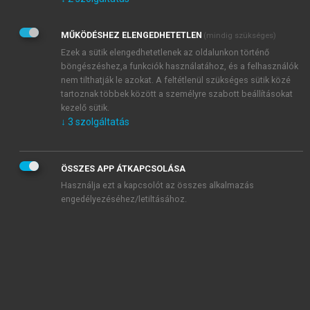
Kérek értesítést az Akadémiai Kiadó Zrt. újdonságairól,
akcióiról.
MŰKÖDÉSHEZ ELENGEDHETETLEN
(mindig szükséges)
Az
Adatkezelési tájékoztatóban
foglaltakat tudomásul
veszem és elfogadom.
Ezek a sütik elengedhetetlenek az oldalunkon történő
Az
Általános vásárlási feltételeket
, valamint a
szotar.net
és a
böngészéshez,a funkciók használatához, és a felhasználók
mersz.hu
oldalak licencszerződéseiben foglaltakat
nem tilthatják le azokat. A feltétlenül szükséges sütik közé
tudomásul veszem és elfogadom.
tartoznak többek között a személyre szabott beállításokat
kezelő sütik.
↓
3
szolgáltatás
KIPRÓBÁLOM
ÖSSZES APP ÁTKAPCSOLÁSA
Használja ezt a kapcsolót az összes alkalmazás
engedélyezéséhez/letiltásához.
MIÉRT ÉRDEMES A MERSZ ONLINE
OKOSKÖNYVTÁRAT HASZNÁLNI?