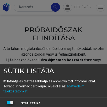
person
search
menu
BELÉPÉS
PRÓBAIDŐSZAK
ELINDÍTÁSA
A tartalom megtekintéséhez lépj be a saját fiókoddal, iskolai
azonosítóddal vagy új felhasználóként.
Új felhasználóként
1 óra díjmentes hozzáférésre
vagy
jogosult.
SÜTIK LISTÁJA
A próbaidőszak elindításához,
jelentkezz
be meglévő
fiókoddal,
vagy hozz létre új fiókot.
Itt láthatja és testreszabhatja az önről gyűjtött információkat.
További információért kérjük, olvasd el az
adatvédelmi
A regisztráció után a
próbaidőszak
automatikusan
elindul.
tájékoztatónkat
.
BELÉPÉS SAJÁT FIÓKKAL
STATISZTIKA