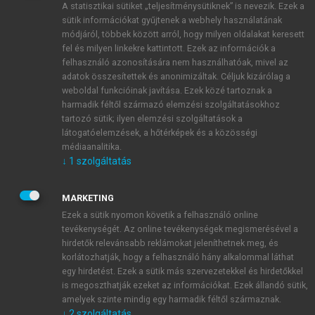
A statisztikai sütiket „teljesítménysütiknek” is nevezik. Ezek a
sütik információkat gyűjtenek a webhely használatának
módjáról, többek között arról, hogy milyen oldalakat keresett
ÚJ FIÓK LÉTREHOZÁSA
fel és milyen linkekre kattintott. Ezek az információk a
1 óra díjmentes hozzáférés
felhasználó azonosítására nem használhatóak, mivel az
adatok összesítettek és anonimizáltak. Céljuk kizárólag a
weboldal funkcióinak javítása. Ezek közé tartoznak a
E-MAIL-CÍM
harmadik féltől származó elemzési szolgáltatásokhoz
tartozó sütik; ilyen elemzési szolgáltatások a
látogatóelemzések, a hőtérképek és a közösségi
NÉV
médiaanalitika.
↓
1
szolgáltatás
JELSZÓ
MARKETING
Ezek a sütik nyomon követik a felhasználó online
tevékenységét. Az online tevékenységek megismerésével a
JELSZÓ ÚJRA
hirdetők relevánsabb reklámokat jeleníthetnek meg, és
korlátozhatják, hogy a felhasználó hány alkalommal láthat
egy hirdetést. Ezek a sütik más szervezetekkel és hirdetőkkel
is megoszthatják ezeket az információkat. Ezek állandó sütik,
Kérek értesítést a MeRSZ újdonságairól, akcióiról.
amelyek szinte mindig egy harmadik féltől származnak.
↓
2
szolgáltatás