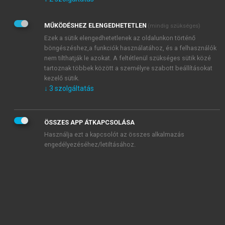
Kérek értesítést az Akadémiai Kiadó Zrt. újdonságairól,
akcióiról.
MŰKÖDÉSHEZ ELENGEDHETETLEN
(mindig szükséges)
Az
Adatkezelési tájékoztatóban
foglaltakat tudomásul
veszem és elfogadom.
Ezek a sütik elengedhetetlenek az oldalunkon történő
Az
Általános vásárlási feltételeket
, valamint a
szotar.net
és a
böngészéshez,a funkciók használatához, és a felhasználók
mersz.hu
oldalak licencszerződéseiben foglaltakat
nem tilthatják le azokat. A feltétlenül szükséges sütik közé
tudomásul veszem és elfogadom.
tartoznak többek között a személyre szabott beállításokat
kezelő sütik.
↓
3
szolgáltatás
KIPRÓBÁLOM
ÖSSZES APP ÁTKAPCSOLÁSA
Használja ezt a kapcsolót az összes alkalmazás
engedélyezéséhez/letiltásához.
MIÉRT ÉRDEMES A MERSZ ONLINE
OKOSKÖNYVTÁRAT HASZNÁLNI?