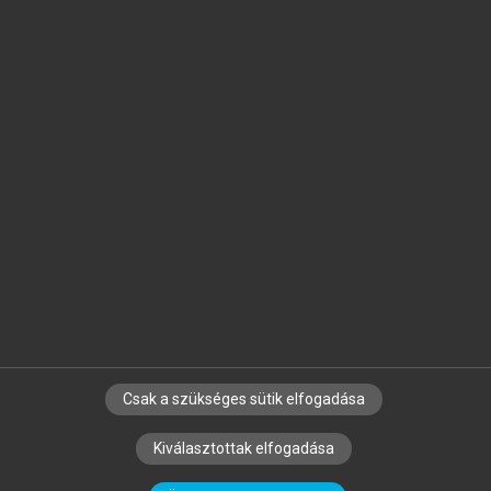
Jelöld meg a számodra fontos részeket, és
készíts
saját
jegyzeteket!
Egyéni előfizetéssel további
MeRSZ+ funkciókat
és
tartalmakat is elérhetsz.
Csak a szükséges sütik elfogadása
SZERZŐKNEK
CÉGEKNEK
KÖNYVTÁROSOKNAK
Kiválasztottak elfogadása
SZERKESZTÉSI ÉS LEKTORÁLÁSI ALAPELVEK