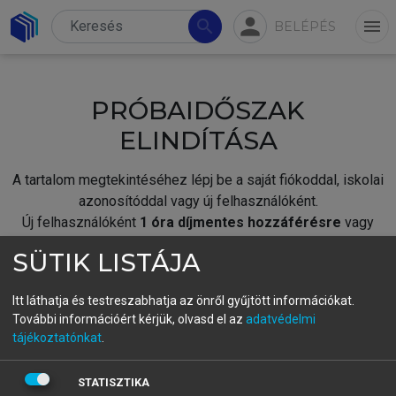
person
search
menu
BELÉPÉS
PRÓBAIDŐSZAK
ELINDÍTÁSA
A tartalom megtekintéséhez lépj be a saját fiókoddal, iskolai
azonosítóddal vagy új felhasználóként.
Új felhasználóként
1 óra díjmentes hozzáférésre
vagy
jogosult.
SÜTIK LISTÁJA
A próbaidőszak elindításához,
jelentkezz
be meglévő
fiókoddal,
vagy hozz létre új fiókot.
Itt láthatja és testreszabhatja az önről gyűjtött információkat.
További információért kérjük, olvasd el az
adatvédelmi
A regisztráció után a
próbaidőszak
automatikusan
elindul.
tájékoztatónkat
.
BELÉPÉS SAJÁT FIÓKKAL
STATISZTIKA