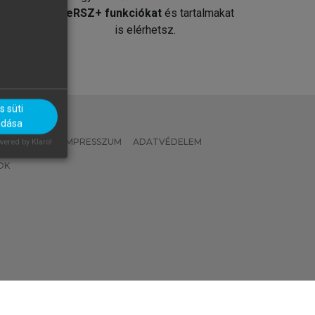
át
MeRSZ+ funkciókat
és tartalmakat
is elérhetsz.
 süti
adása
 IRÁNYELVEK
IMPRESSZUM
ADATVÉDELEM
ered by Klaro!
OK