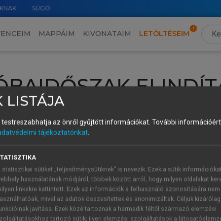
KNAK
SÚGÓ
VENCEIM
MAPPÁIM
KIVONATAIM
LETÖLTÉSEIM
ÓBAIDŐSZAK ELINDÍT
 LISTÁJA
intéséhez lépj be a saját fiókoddal, iskolai azonosítóddal vagy ú
és testreszabhatja az önről gyűjtött információkat.
További információért 
Új felhasználóként
1 óra díjmentes hozzáférésre
vagy jogosult
adatvédelmi tájékoztatónkat
.
k elindításához,
jelentkezz
be meglévő fiókoddal,
vagy hozz lé
A regisztráció után a
próbaidőszak
automatikusan
elindul.
TATISZTIKA
 statisztikai sütiket „teljesítménysütiknek” is nevezik. Ezek a sütik információka
ebhely használatának módjáról, többek között arról, hogy milyen oldalakat kere
ilyen linkekre kattintott. Ezek az információk a felhasználó azonosítására nem
ÚJ FIÓK 
ÁT FIÓKKAL
asználhatóak, mivel az adatok összesítettek és anonimizáltak. Céljuk kizáróla
1 óra díjme
unkcióinak javítása. Ezek közé tartoznak a harmadik féltől származó elemzési
zolgáltatásokhoz tartozó sütik; ilyen elemzési szolgáltatások a látogatóelemz