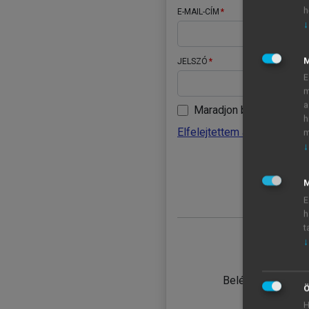
h
E-MAIL-CÍM
↓
JELSZÓ
E
m
a
Maradjon belépve
h
Elfelejtettem a jelszavamat
m
↓
BELÉ
M
E
h
t
↓
TANULÓ
Belépés intézmén
Ö
H