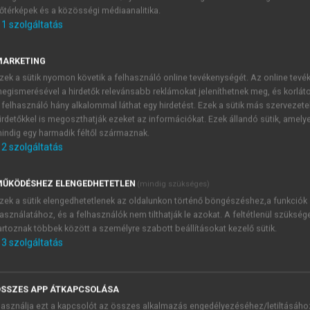
őtérképek és a közösségi médiaanalitika.
E-MAIL-CÍM
1
szolgáltatás
MARKETING
NÉV
zek a sütik nyomon követik a felhasználó online tevékenységét. Az online tev
egismerésével a hirdetők relevánsabb reklámokat jeleníthetnek meg, és korlát
 felhasználó hány alkalommal láthat egy hirdetést. Ezek a sütik más szervezete
JELSZÓ
irdetőkkel is megoszthatják ezeket az információkat. Ezek állandó sütik, amely
indig egy harmadik féltől származnak.
2
szolgáltatás
JELSZÓ ÚJRA
PÉS
ŰKÖDÉSHEZ ELENGEDHETETLEN
(mindig szükséges)
zek a sütik elengedhetetlenek az oldalunkon történő böngészéshez,a funkciók
asználatához, és a felhasználók nem tilthatják le azokat. A feltétlenül szükség
Kérek értesítést a MeRSZ új
artoznak többek között a személyre szabott beállításokat kezelő sütik.
Kérek értesítést az Akadémi
3
szolgáltatás
akcióiról.
 VAGY?
Az
Adatkezelési tájékozta
yi azonosítóval
veszem és elfogadom.
SSZES APP ÁTKAPCSOLÁSA
Az
Általános vásárlási felt
asználja ezt a kapcsolót az összes alkalmazás engedélyezéséhez/letiltásáho