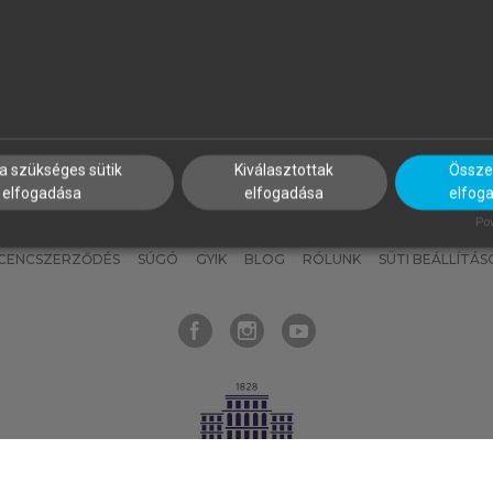
nyokat, hogy bármikor azonnal
részeket, és
készíts
saj
hozzájuk férhess!
jegyzeteket!
a szükséges sütik
Kiválasztottak
Összes
elfogadása
elfogadása
elfog
KNAK
SZERKESZTÉSI ÉS LEKTORÁLÁSI ALAPELVEK
MI – ÁLTALÁNOS
Pow
ICENCSZERZŐDÉS
SÚGÓ
GYIK
BLOG
RÓLUNK
SÜTI BEÁLLÍTÁS