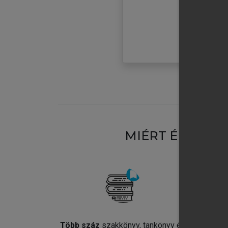
MIÉRT ÉRDEME
Több száz
szakkönyv, tankönyv és
Jel