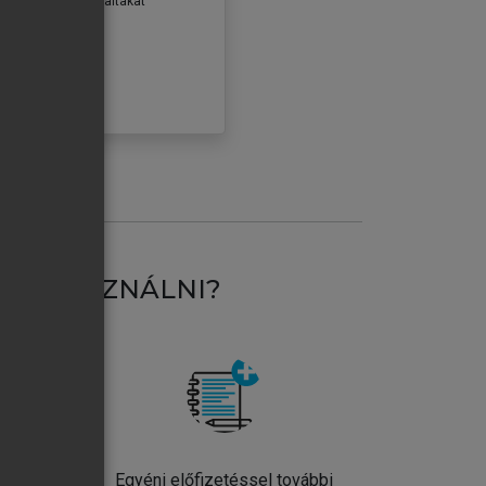
erződéseiben foglaltakat
ogadom.
ÓBÁLOM
AT HASZNÁLNI?
ntos
Egyéni előfizetéssel további