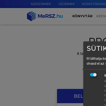
SZERZŐKNEK
CÉGEKNEK
KÖNYVTÁROSO
KÖNYVTÁR
KED
PR
SÜTIK
A tartalom megtek
Itt láthatja 
olvasd el az
A próbaidősza
S
A
w
m
BELÉPÉS SAJ
h
f
s