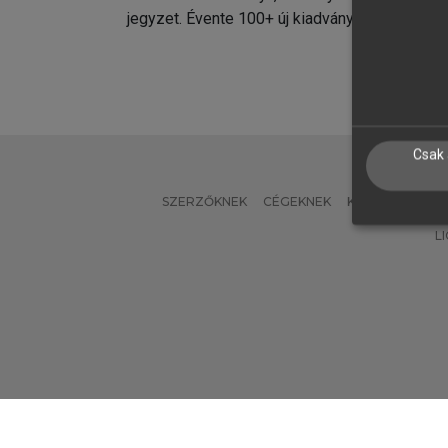
jegyzet. Évente 100+ új kiadvány.
kiadvá
Csak 
SZERZŐKNEK
CÉGEKNEK
KÖNYVTÁROSO
L
Verzió: 2.7.2